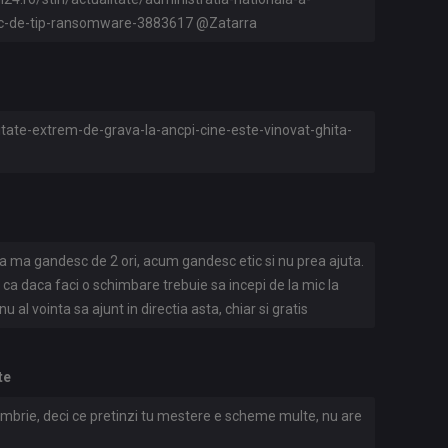
etic-de-tip-ransomware-3883617 @Zatarra
tate-extrem-de-grava-la-ancpi-cine-este-vinovat-ghita-
sa ma gandesc de 2 ori, acum gandesc etic si nu prea ajuta.
ca daca faci o schimbare trebuie sa incepi de la mic la
al vointa sa ajunt in directia asta, chiar si gratis
 ca nu e vointa din partea institutiilor sa fie ajutate (le
l)
te
embrie, deci ce pretinzi tu mestere e scheme multe, nu are