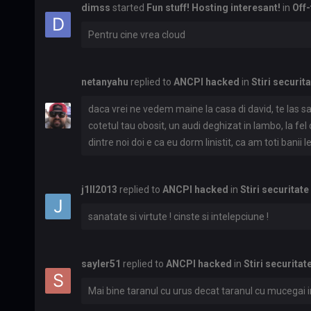
dimss
started
Fun stuff! Hosting interesant!
in
Off-
Pentru cine vrea cloud
netanyahu
replied to
ANCPI hacked
in
Stiri securit
daca vrei ne vedem maine la casa di david, te las sa-
cotetul tau obosit, un audi deghizat in lambo, la fel
dintre noi doi e ca eu dorm linistit, ca am toti banii
pumnul de pastile de la anxietate, mai devreme, sau,
sa te crezi de neinvins in 2026 trebuie sa fi ori reta
j1ll2013
replied to
ANCPI hacked
in
Stiri securitate
timp si bani, poate ti-ar prinde bine si niste scoala e
sanatate si virtute ! cinste si intelepciune !
sayler51
replied to
ANCPI hacked
in
Stiri securitat
Mai bine taranul cu urus decat taranul cu mucegai in