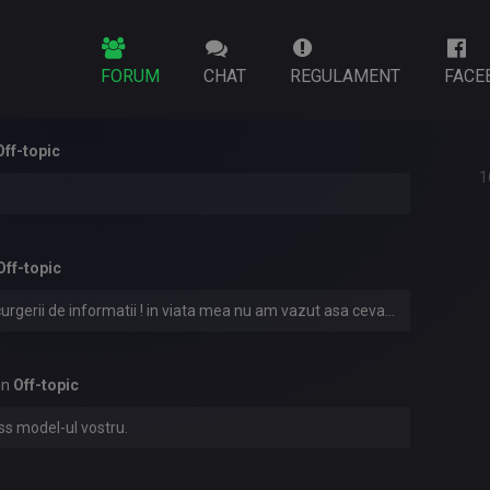
FORUM
CHAT
REGULAMENT
FACE
Off-topic
1
Off-topic
rgerii de informatii ! in viata mea nu am vazut asa ceva...
in
Off-topic
ss model-ul vostru.