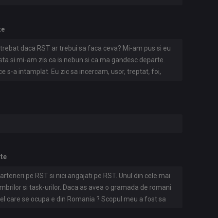
te
ntrebat daca RST ar trebui sa faca ceva? Mi-am pus si eu
sta si mi-am zis ca is nebun si ca ma gandesc departe.
e s-a intamplat. Eu zic sa incercam, usor, treptat, foi,
at sa colaboreze. Fiecare dintre noi are pe 'cineva' care
epet, as zice sa incercam, nu e nimic de pierdut. Punctul
e din tara unde sa atragem tineri pasionati de securitate ca
ita. Nu are sens sa fac 'wall of text' aici, ideea cred ca am
 sa facem din Romania un Israel al Europei pe subiectul
aduro in SUA, sa ne stie de nebuni macar p
ate
arteneri pe RST si nici angajati pe RST. Unul din cele mai
rilor si task-urilor. Daca as avea o gramada de romani
i cel care se ocupa e din Romania ? Scopul meu a fost sa
 crime ca se fac bani... Inspecial se fac o gramada de