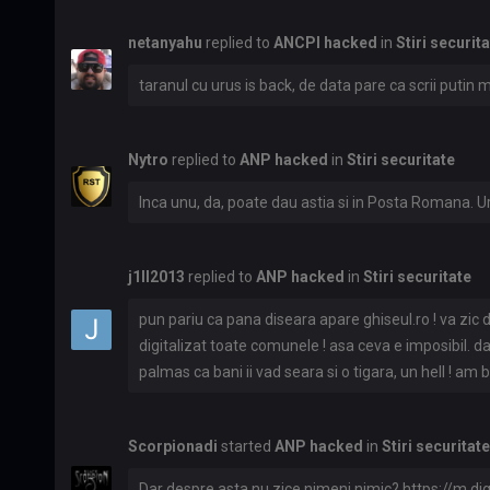
netanyahu
replied to
ANCPI hacked
in
Stiri securit
taranul cu urus is back, de data pare ca scrii putin m
Nytro
replied to
ANP hacked
in
Stiri securitate
Inca unu, da, poate dau astia si in Posta Romana. U
j1ll2013
replied to
ANP hacked
in
Stiri securitate
pun pariu ca pana diseara apare ghiseul.ro ! va zic d
digitalizat toate comunele ! asa ceva e imposibil. d
palmas ca bani ii vad seara si o tigara, un hell ! am 
primedice !
Scorpionadi
started
ANP hacked
in
Stiri securitate
Dar despre asta nu zice nimeni nimic? https://m.dig