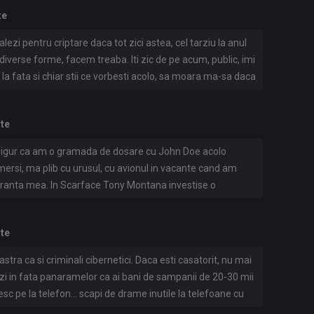
 de euro. Eu ii platesc cu 10-20k euro pe luna. Intr-adevar
te
 protejez si pe ei. Dar din mesajele tale pare ca tu vrei sa
 Eu nu recrutez parteneri de pe RST.
alezi pentru criptare daca tot zici astea, cel tarziu la anul
verse forme, facem treaba. Iti zic de pe acum, public, imi
i la fata si chiar stii ce vorbesti acolo, sa moara ma-sa daca
u banii aia de la tine direct la aia de ii trag in echipa, ii
e eu cu restul. Hai, facem?
ate
igur ca am o gramada de dosare cu John Doe acolo
 mersi, ma plib cu urusul, cu avionul in vacante cand am
guranta mea. In Scarface Tony Montana investise o
veghere sa se simta in siguranta. Eu am investitit o
ate
stra ca si criminali cibernetici. Daca esti casatorit, nu mai
exezi in fata panaramelor ca ai bani de sampanii de 20-30 mii
pesc pe la telefon... scapi de drame inutile la telefoane cu
 timp pentru tine si afacerea ta decat un pustan