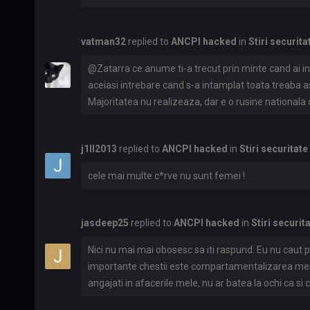
vatman32
replied to
ANCPI hacked
in
Stiri securita
@Zatarra ce anume ti-a trecut prin minte cand ai i
aceiasi intrebare cand s-a intamplat toata treaba a
Majoritatea nu realizeaza, dar e o rusine nationala c
semnaturi si restul; poate ajungem la cineva acredit
ajunge la 'altcineva' vizavi de treburi importante. R
j1ll2013
replied to
ANCPI hacked
in
Stiri securitate
cheie va fi sa existe un stand in toate universitatil
mai apoi sa lucreze la stat intr-o structura bine gand
cele mai multe c*rve nu sunt femei !
exprimat-o corect. Nu stiu, in incheiere, zic hai ma
asta, sa ii aduca pe toti in tribunal cum a plecat M
jasdeep25
replied to
ANCPI hacked
in
Stiri securit
Nici nu mai mai obosesc sa iti raspund. Eu nu caut p
importante chestii este compartamentalizarea memb
angajati in afacerile mele, nu ar batea la ochi ca s
incurajez cetateni din Romania sa se apuce de cyber