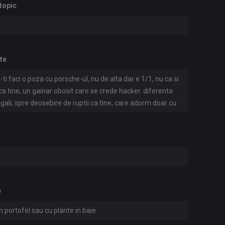
topic
ate
ti faci o poza cu porsche-ul, nu de alta dar e 1/1, nu ca si
 ca tine, un gainar obosit care se crede hacker. diferenta
 legali, spre deosebire de ruptii ca tine, care adorm doar cu
 mai tarziu, oricum ajungeti la bulau. ca sa faci frauda si
rdat, ori deconectat de la tot ce inseamna tech. daca tot ai
xtra, sincer, nu cred ca e prea tarziu, chiar daca ai 40+.
e
 portofel sau cu plante in baie