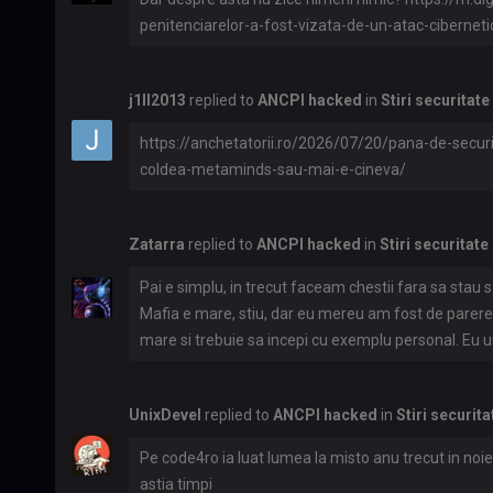
penitenciarelor-a-fost-vizata-de-un-atac-cibern
j1ll2013
replied to
ANCPI hacked
in
Stiri securitate
https://anchetatorii.ro/2026/07/20/pana-de-securi
coldea-metaminds-sau-mai-e-cineva/
Zatarra
replied to
ANCPI hacked
in
Stiri securitate
Pai e simplu, in trecut faceam chestii fara sa stau 
Mafia e mare, stiu, dar eu mereu am fost de parere 
mare si trebuie sa incepi cu exemplu personal. Eu unu 
deoarece nu duc lipsa de atentie sau bani, problema e
incurc spalarea de bani a fondurilor cel mai probabi
UnixDevel
replied to
ANCPI hacked
in
Stiri securita
Pe code4ro ia luat lumea la misto anu trecut in noi
astia timpi