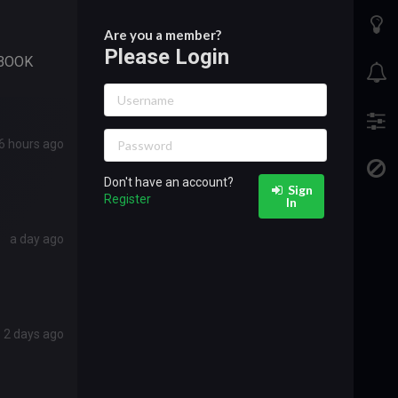
Are you a member?
Please Login
BOOK
6 hours ago
Don't have an account?
Sign
Register
In
a day ago
2 days ago