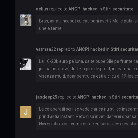
bani in ultima perioada. Doar ca sa faci bani, in prim
aelius
replied to
ANCPI hacked
in
Stiri securitate
este exemplu perfect de lepra care nu stie sa faca m
mofturi sa fie partenerul meu in afacerile mele si s
Bros, iar ati inceput cu cati bani aveti? Mai e putin s
unele femei
vatman32
replied to
ANCPI hacked
in
Stiri securita
La 10-20k euro pe luna, sa te pupe Sile pe frunte ca
jos palaria, btw) du-te-n plm de prost, inseamna ca
viseaza multi, doar pentru ca esti aici cu al 19-lea co
raspund.
jasdeep25
replied to
ANCPI hacked
in
Stiri securit
La ce aberatii scrii se vede clar ca nu stii ce inseam
prind astia instant. Refuzi sa inveti dar vrei doar sa
Nici nu stii exact cum imi fac eu banii si ce cunost
cum sa cash out, ce scheme exista, cum i-au prins pe