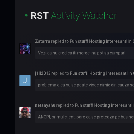
•
RST
Activity Watcher
Zatarra
replied to
Fun stuff! Hosting interesant!
in
Vezi ca nu cred ca iti merge, nu pot sa cumpar!
j1ll2013
replied to
Fun stuff! Hosting interesant!
in
problema e ca nu se poate vinde nimic din cauza scu
netanyahu
replied to
Fun stuff! Hosting interesant!
ANCPI, primul client, pare ca se preteaza pe busine