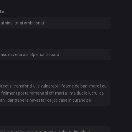
ate
ai bine, te-ai ambitionat.
rasc mizeria aia. Sper sa dispara.
irect si transfond-ul e vulnerabil ! foame de bani mare ! au
a faliment posta romana si cfr marfa ! ma duc la lucru' ca
bani, dar trebe la nevasta ! ca joc casa in curand pe
i24.ro/stiri/actualitate/administratia-nationala-a-