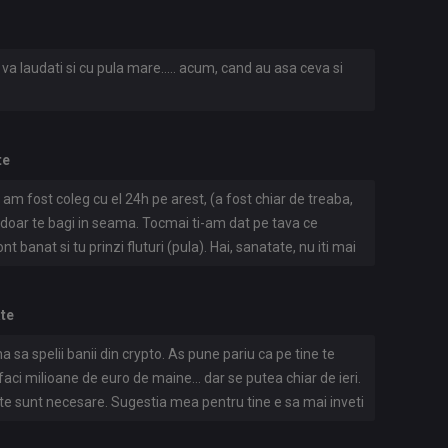
ul rand nu trebuie sa fiti imfumurati si prosti ca vatman. El
ai nimic productiv, ii bate vantul in buzunare dar are
a castige sute de milioane de coco. .
i va laudati si cu pula mare..... acum, cand au asa ceva si
te
 am fost coleg cu el 24h pe arest, (a fost chiar de treaba,
 doar te bagi in seama. Tocmai ti-am dat pe tava ce
nt banat si tu prinzi fluturi (pula). Hai, sanatate, nu iti mai
ate
na sa spelii banii din crypto. As pune pariu ca pe tine te
 faci milioane de euro de maine... dar se putea chiar de ieri.
iinte sunt necesare. Sugestia mea pentru tine e sa mai inveti
 altii, cum sa te protejezi. Angajatii mei sunt