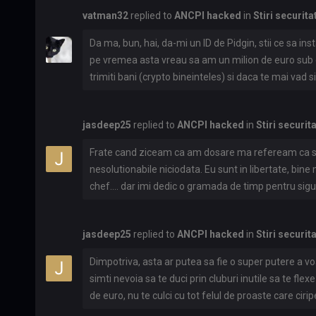
compartimentalizati in echipe si nu castiga milioane
vatman32
replied to
ANCPI hacked
in
Stiri securita
le mai ofer si eu informatii mura in gura ca sa ii mai
faci milioane de euro nu sa fii un parlit de angajat.
Da ma, bun, hai, da-mi un ID de Pidgin, stii ce sa inst
pe vremea asta vreau sa am un milion de euro sub di
trimiti bani (crypto bineinteles) si daca te mai vad s
nu iti fac echipa de spargi Europa si America, ma duc c
pun pe masa intr-un plic. Nu glumesc, tu vii cu ideil
jasdeep25
replied to
ANCPI hacked
in
Stiri securit
Frate cand ziceam ca am dosare ma refeream ca s
nesolutionabile niciodata. Eu sunt in libertate, bine
chef.... dar imi dedic o gramada de timp pentru si
gramada de bani sa isi achitioneze sisteme de supra
gramada de timp sa ma simt in siguranta.
jasdeep25
replied to
ANCPI hacked
in
Stiri securit
Dimpotriva, asta ar putea sa fie o super putere a voa
simti nevoia sa te duci prin cluburi inutile sa te fl
de euro, nu te culci cu tot felul de proaste care ciri
tot felul de proaste. Dimpotriva poti sa ai mai mult