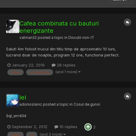
Cafea combinata cu bauturi
energizante
vatman32
posted a topic in
Discutii non-IT
Salut! Am folosit trucul din titlu timp de aproximativ 10 luni,
lucrand doar de noapte, program 12 ore, functiona perfect.
Parca eram bagat in priza, stateam si 2-3 zile efectiv fara sa
January 22, 2019
28 replies
dorm. Combinam cam un litru de energizant cu 3-4 cafele
(and 1 more)
cafea
energizante
espresso. A fost frumos. Pana am zis ca dau ortu' intr-o n...
lel
adonisslanic
posted a topic in
Cosul de gunoi
Sql_err404
September 2, 2012
10 replies
2
(and 3 more)
cafea
cli