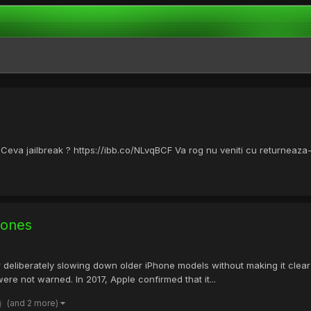
eva jailbreak ? https://ibb.co/NLvqBCF Va rog nu veniti cu returneaza-l l
hones
r deliberately slowing down older iPhone models without making it cle
 not warned. In 2017, Apple confirmed that it...
(and 2 more)