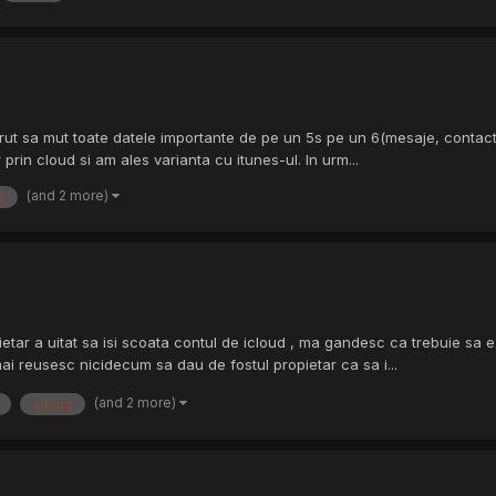
vrut sa mut toate datele importante de pe un 5s pe un 6(mesaje, contacte,
rin cloud si am ales varianta cu itunes-ul. In urm...
(and 2 more)
t
etar a uitat sa isi scoata contul de icloud , ma gandesc ca trebuie sa e
ai reusesc nicidecum sa dau de fostul propietar ca sa i...
(and 2 more)
icloud