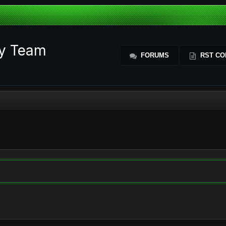
ty Team
FORUMS
RST CO