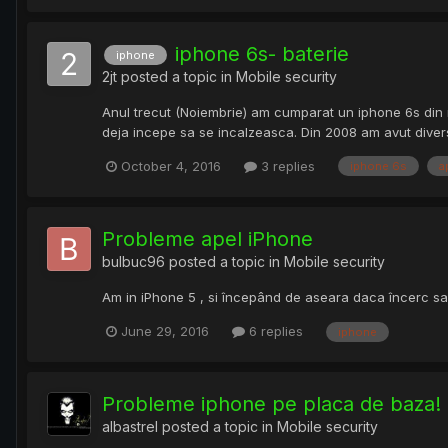
iphone 6s- baterie
iphone
2jt
posted a topic in
Mobile security
Anul trecut (Noiembrie) am cumparat un iphone 6s din 
deja incepe sa se incalzeasca. Din 2008 am avut diver
October 4, 2016
3 replies
iphone 6s
a
Probleme apel iPhone
bulbuc96
posted a topic in
Mobile security
Am in iPhone 5 , si începând de aseara daca încerc sa s
June 29, 2016
6 replies
iphone
Probleme iphone pe placa de baza!
albastrel
posted a topic in
Mobile security