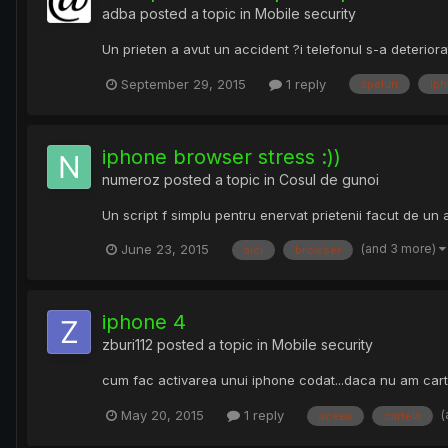
adba
posted a topic in
Mobile security
Un prieten a avut un accident ?i telefonul s-a deteriora
September 29, 2015
1 reply
apeluri
ip
iphone browser stress :))
numeroz
posted a topic in
Cosul de gunoi
Un script f simplu pentru enervat prietenii facut de un
(and 3 more)
June 23, 2015
aici
browser
iphone 4
zburi112
posted a topic in
Mobile security
cum fac activarea unui iphone codat...daca nu am cart
(
May 20, 2015
1 reply
aceea
cartela