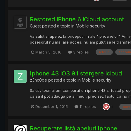
Restored iPhone 6 iCloud account
Guest posted a topic in
Mobile security
Va salut si apelez la priceputii in ale "iphoanelor". Am 
posesorul nu mai are acces, nu am putut sa le transfer p
March 5, 2016
3 replies
icloud
accoun
Iphone 4S iOS 9.1 stergere icloud
z3nc0de
posted a topic in
Mobile security
Salut , tocmai am cumparat un iphone 4S si fostul propi
ca sa il pot adauga pe al meu , precizez faptul ca nu m
December 1, 2015
11 replies
1
cont
Recuperare listă apeluri Iphone