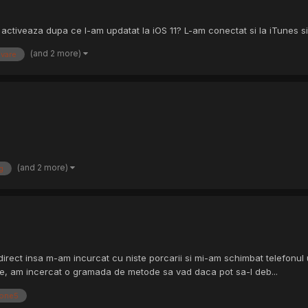
activeaza dupa ce l-am updatat la iOS 11? L-am conectat si la iTunes si 
(and 2 more)
ivare
(and 2 more)
g
direct insa m-am incurcat cu niste porcarii si mi-am schimbat telefonu
ate, am incercat o gramada de metode sa vad daca pot sa-l deb...
hone5