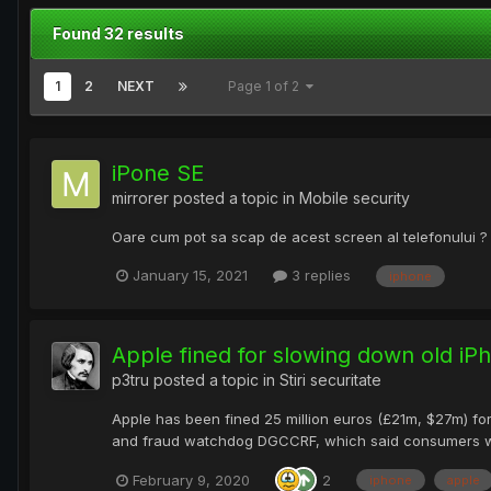
Found 32 results
1
2
NEXT
Page 1 of 2
iPone SE
mirrorer
posted a topic in
Mobile security
Oare cum pot sa scap de acest screen al telefonului ? C
January 15, 2021
3 replies
iphone
Apple fined for slowing down old iP
p3tru
posted a topic in
Stiri securitate
Apple has been fined 25 million euros (£21m, $27m) fo
and fraud watchdog DGCCRF, which said consumers were
February 9, 2020
2
iphone
apple