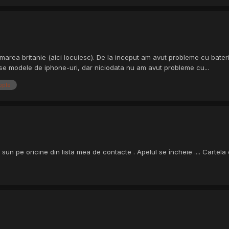
marea britanie (aici locuiesc). De la inceput am avut probleme cu bate
se modele de iphone-uri, dar niciodata nu am avut probleme cu...
pple
un pe oricine din lista mea de contacte . Apelul se încheie .... Cartela 