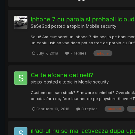
iphone 7 cu parola si probabil iclou
SeSeGod
posted a topic in
Mobile security
Salut! Am cumparat un iphone 7 din anglia pe bani marunt
un cablu usb sa vad daca pot sa trec de parola cu Dr.f
July 7, 2018
7 replies
iphone
Ce telefoane detineti?
sibipx
posted a topic in
Mobile security
Custom rom sau stock? Firmware schimbat? Overclock? C
pe xda, fara oc, fara laucher de pe playstore (Love HTC
February 10, 2018
8 replies
android
io
iPad-ul nu se mai activeaza dupa upd