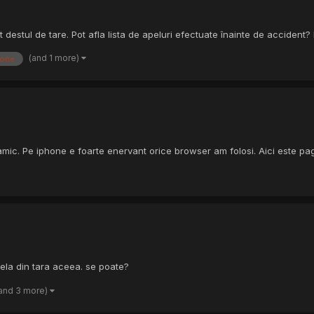
t destul de tare. Pot afla lista de apeluri efectuate înainte de acciden
(and 1 more)
hone
 amic. Pe iphone e foarte enervant orice browser am folosi. Aici este p
ela din tara aceea. se poate?
and 3 more)