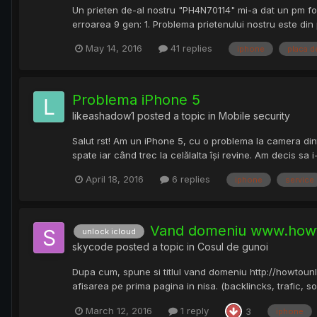
Un prieten de-al nostru "PH4N70114" mi-a dat un pm foa
erroarea 9 gen: 1. Problema prietenului nostru este din p
May 14, 2016
41 replies
iphone
placa d
Problema iPhone 5
likeashadow1
posted a topic in
Mobile security
Salut rst! Am un iPhone 5, cu o problema la camera di
spate iar când trec la celălalta își revine. Am decis sa i
April 18, 2016
6 replies
iphone
service
Vand domeniu www.howto
unlock icloud
skycode
posted a topic in
Cosul de gunoi
Dupa cum, spune si titlul vand domeniu http://howtoun
afisarea pe prima pagina in nisa. (backlincks, trafic, so
March 12, 2016
1 reply
3
iphone