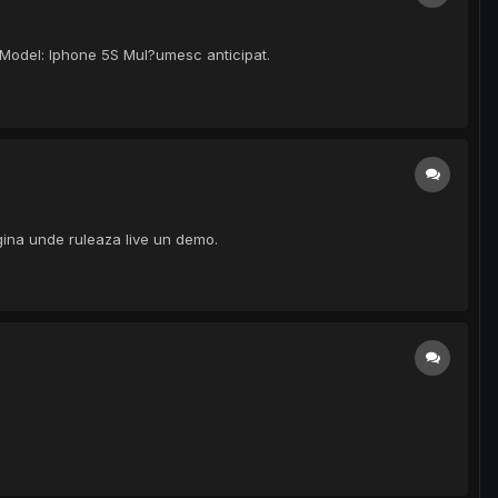
t? Model: Iphone 5S Mul?umesc anticipat.
agina unde ruleaza live un demo.