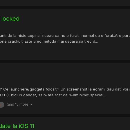
d locked
i de la niste copii si ziceau ca nu e furat.. normal ca e furat..Are paro
one crackuit. Este vreo metoda mai usoara sa trec d...
e launchere/gadgets folositi? Un screenshot la ecran? Sau dati voi al
 UI), niciun gadget, ss n-are rost ca n-am nimic special...
(and 15 more)
s
ate la iOS 11