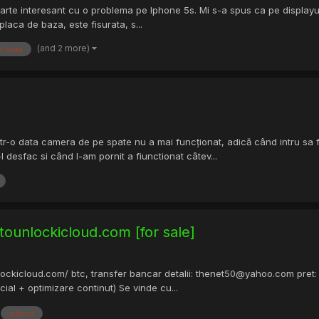
rte interesant cu o problema pe Iphone 5s. Mi s-a spus ca pe displayul
laca de baza, este fisurata, s...
(and 2 more)
e baza
ntr-o data camera de pe spate nu a mai funcționat, adică când intru s
-l desfac si când l-am pornit a fiunctionat câtev...
unlockicloud.com [for sale]
lockicloud.com/ btc, transfer bancar detalii: thenet50@yahoo.com pret:
cial + optimizare continut) Se vinde cu...
icloud