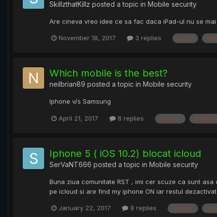
SkillzthatKillz
posted a topic in
Mobile security
Are cineva vreo idee ce sa fac daca iPad-ul nu se mai 
November 18, 2017
3 replies
ios 11
act
Which mobile is the best?
neilbrian89
posted a topic in
Mobile security
Iphone v/s Samsung
April 21, 2017
8 replies
iphone
samsun
Iphone 5 ( iOS 10.2) blocat icloud
SerVaNT666
posted a topic in
Mobile security
Buna ziua comunitate RST , imi cer scuze ca sunt asa 
pe icloud si are find my iphone ON iar restul dezactiv
January 22, 2017
8 replies
iphone
ip