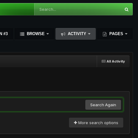
N #3
BROWSE
ACTIVITY
PAGES
All Activity
Search Again
More search options