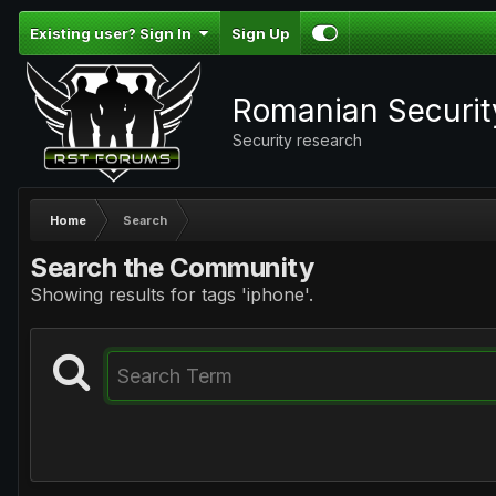
Existing user? Sign In
Sign Up
Romanian Securi
Security research
Home
Search
Search the Community
Showing results for tags 'iphone'.