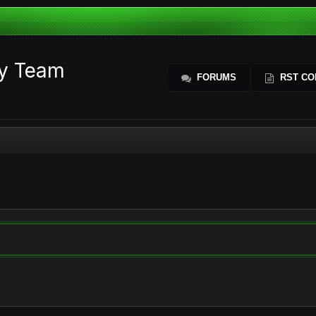
ty Team
FORUMS
RST CO