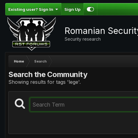
Existing user? Sign In
Sign Up
Romanian Securi
Security research
Home
Search
Search the Community
Showing results for tags 'lege'.