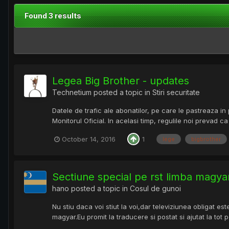
Found 3 results
Legea Big Brother - updates
Technetium
posted a topic in
Stiri securitate
Datele de trafic ale abonatilor, pe care le pastreaza in 
Monitorul Oficial. In acelasi timp, regulile noi prevad c
October 14, 2016
1
lege
bigbrother
Sectiune special pe rst limba magya
hano
posted a topic in
Cosul de gunoi
Nu stiu daca voi stiut la voi,dar televiziunea obligat 
magyar.Eu promit la traducere si postat si ajutat la tot p