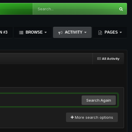
N #3
BROWSE
ACTIVITY
PAGES
All Activity
Search Again
More search options