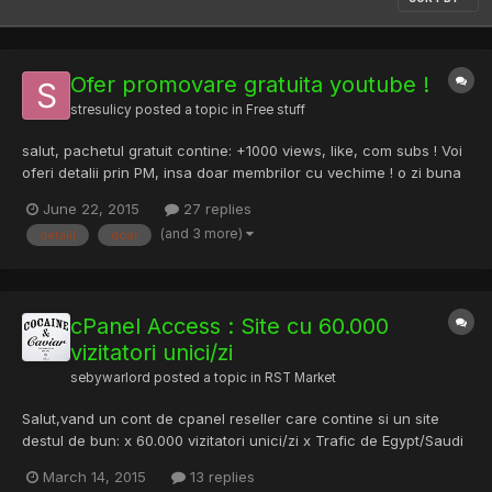
Ofer promovare gratuita youtube !
stresulicy
posted a topic in
Free stuff
salut, pachetul gratuit contine: +1000 views, like, com subs ! Voi
oferi detalii prin PM, insa doar membrilor cu vechime ! o zi buna
June 22, 2015
27 replies
(and 3 more)
detalii
doar
cPanel Access : Site cu 60.000
vizitatori unici/zi
sebywarlord
posted a topic in
RST Market
Salut,vand un cont de cpanel reseller care contine si un site
destul de bun: x 60.000 vizitatori unici/zi x Trafic de Egypt/Saudi
Arabia Pretul este 200 Usd Bitcoin sau PM Nu pun site-ul aici,il
March 14, 2015
13 replies
dau doar prin mesaj privat,persoanelor de incredere. Pot oferi