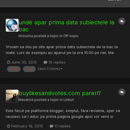
unde apar prima data subiectele la
bac
hirosima
posted a topic in
Off-topic
Vroiam sa stiu pe site apar prima data subiectele de la bac la
mate. Luni de exemplu au aparut pe la ora 10:00 pe net. Ma
puteti ajuta cu un site ceva, am cautat, si inca caut. Insa daca
June 30, 2015
16 replies
stiti voi siguri o sursa, mi-ar prinde bine. Mersi anticipat!
(and 3 more)
apar
bac
buylikesandvotes.com pareri?
Maverick
posted a topic in
Linkuri
Este facut pe platforma blogger, simplut, fara reclame, sper sa
reusesc sa-l aduc pe prima pagina google apoi vor venii si
clientii. Pareri? Sfaturi? Sell Cheap Facebook Likes and Votes
February 18, 2015
11 replies