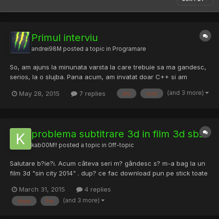
Primul interviu
andrei98M
posted a topic in
Programare
So, am ajuns la minunata varsta la care trebuie sa ma gandesc,
serios, la o slujba. Pana acum, am invatat doar C++ si am
cunostiinte de baza ( cam tot ce se face la liceu, pana in clasa
(and 3 more)
May 28, 2015
7 replies
ani
cum
a12a). Acum vin intrebarile: - Cum a fost primul interviu al vostru
( aici, nu ma refer strict la C++ ) ? - Cum tr...
problema subtitrare 3d in film 3d sbs
kab00M!!
posted a topic in
Off-topic
Salutare b?ie?i. Acum câteva seri m? gândesc s? m-a bag la un
film 3d "sin city 2014" . dup? ce fac download pun pe stick toate
trei fi?ierele .mkv .idx parca si .sub . dup? ce dau drumul la film
March 31, 2015
4 replies
din Tv observ ca nu merge subtitrarea. Am verificat atent sa fie
(and 3 more)
dupa
fie
subtitrarea cu aceea?i denumire ca al...