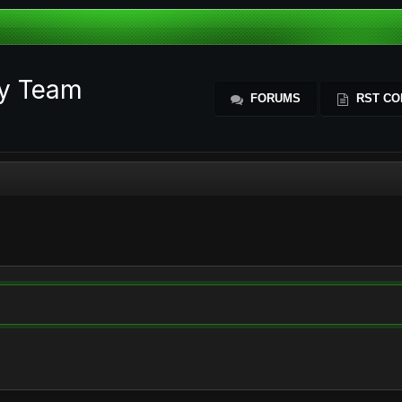
ty Team
FORUMS
RST CO