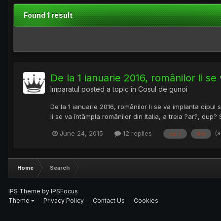
Found 1 result
De la 1 ianuarie 2016, românilor li s
Imparatul
posted a topic in
Cosul de gunoi
De la 1 ianuarie 2016, românilor li se va implanta cipul su
li se va întâmpla românilor din Italia, a treia ?ar?, dup? S
(
June 24, 2015
12 replies
care
din
Home
Search
IPS Theme
by
IPSFocus
Theme
Privacy Policy
Contact Us
Cookies