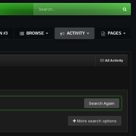
N #3
BROWSE
ACTIVITY
PAGES
All Activity
Search Again
More search options