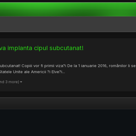
e va implanta cipul subcutanat!
bcutanat! Copiii vor fi primii viza?i De la 1 ianuarie 2016, românilor li se
tatele Unite ale Americii ?i Elve?i...
and 3 more)