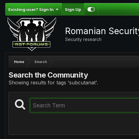
Existing user? Sign In
Sign Up
Romanian Securi
Security research
Home
Search
Search the Community
Showing results for tags 'subcutanat'.