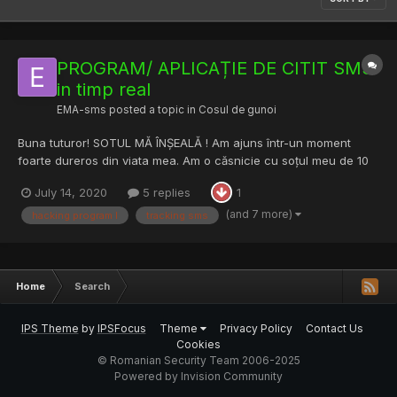
PROGRAM/ APLICAȚIE DE CITIT SMS
in timp real
EMA-sms
posted a topic in
Cosul de gunoi
Buna tuturor! SOTUL MĂ ÎNȘEALĂ ! Am ajuns într-un moment
foarte dureros din viata mea. Am o căsnicie cu soțul meu de 10
ani, iar de 2 ani de zile lucrează in străinătate si simt ma înșeală.
July 14, 2020
5 replies
1
Ma poate ajuta cnv cu un program de citire a sms-urilor in timp
real?Am citit despre ss7, dar mi se pare foa...
(and 7 more)
hacking program l
tracking sms
Home
Search
IPS Theme
by
IPSFocus
Theme
Privacy Policy
Contact Us
Cookies
© Romanian Security Team 2006-2025
Powered by Invision Community