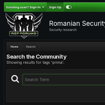
Existing user? Sign In
Sign Up
Romanian Securi
Security research
Home
Search
Search the Community
Showing results for tags 'prima'.