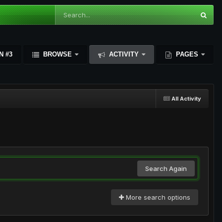
N #3
BROWSE
ACTIVITY
PAGES
All Activity
Search Again
More search options