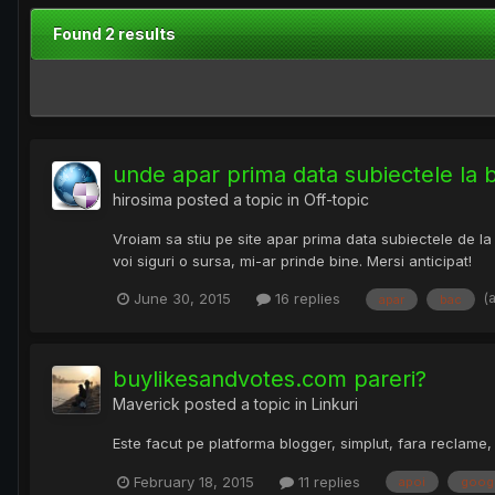
Found 2 results
unde apar prima data subiectele la 
hirosima
posted a topic in
Off-topic
Vroiam sa stiu pe site apar prima data subiectele de la 
voi siguri o sursa, mi-ar prinde bine. Mersi anticipat!
(
June 30, 2015
16 replies
apar
bac
buylikesandvotes.com pareri?
Maverick
posted a topic in
Linkuri
Este facut pe platforma blogger, simplut, fara reclame,
February 18, 2015
11 replies
apoi
goog