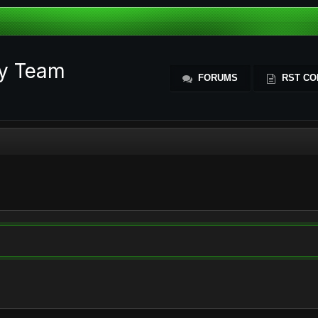
ty Team
FORUMS
RST CO