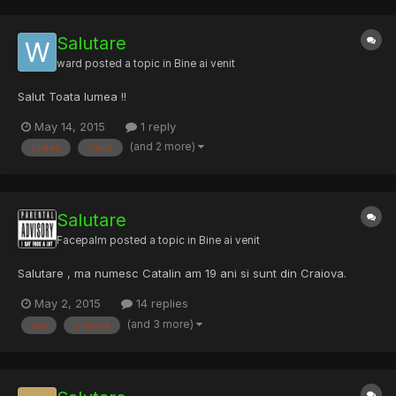
Salutare
ward
posted a topic in
Bine ai venit
Salut Toata lumea !!
May 14, 2015
1 reply
(and 2 more)
lumea
salut
Salutare
Facepalm
posted a topic in
Bine ai venit
Salutare , ma numesc Catalin am 19 ani si sunt din Craiova.
May 2, 2015
14 replies
(and 3 more)
ani
craiova