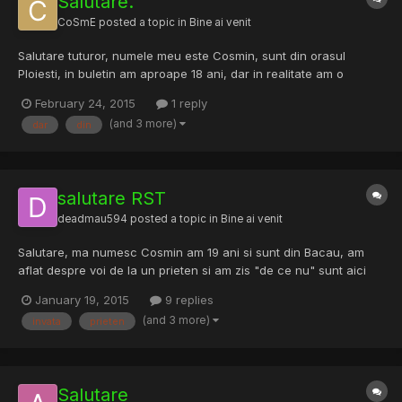
Salutare.
CoSmE
posted a topic in
Bine ai venit
Salutare tuturor, numele meu este Cosmin, sunt din orasul
Ploiesti, in buletin am aproape 18 ani, dar in realitate am o
mentalitate de 20, sunt elev in clasa a 11-a intr-un liceu din
February 24, 2015
1 reply
Ploiesti, la specializarea matematica-informatica. Am ales acest
(and 3 more)
dar
din
forum deoarece am auzit ca aici se invata multe che...
salutare RST
deadmau594
posted a topic in
Bine ai venit
Salutare, ma numesc Cosmin am 19 ani si sunt din Bacau, am
aflat despre voi de la un prieten si am zis "de ce nu" sunt aici
pentru a invata!
January 19, 2015
9 replies
(and 3 more)
invata
prieten
Salutare