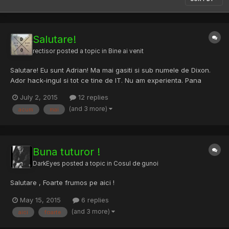
Salutare!
rectisor
posted a topic in
Bine ai venit
Salutare! Eu sunt Adrian! Ma mai gasiti si sub numele de Dixon.
Ador hack-ingul si tot ce tine de IT. Nu am experienta. Pana
acum am spart conturi de metin cu keyloggere si chestii de
July 2, 2015
12 replies
genul. Vreau sa invat tot mai mult!
(and 3 more)
acum
mai
Buna tuturor !
DarkEyes
posted a topic in
Cosul de gunoi
Salutare , Foarte frumos pe aici !
May 15, 2015
6 replies
(and 3 more)
aici
foarte