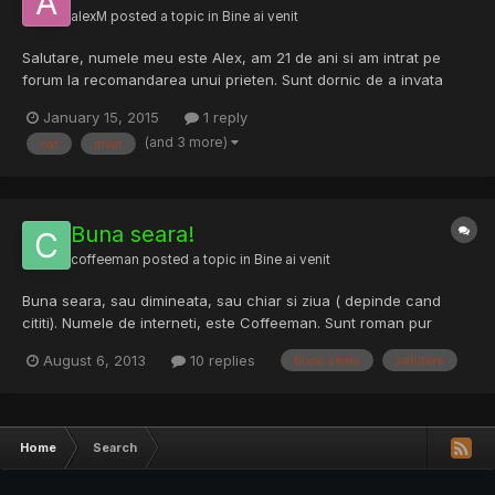
alexM
posted a topic in
Bine ai venit
Salutare, numele meu este Alex, am 21 de ani si am intrat pe
forum la recomandarea unui prieten. Sunt dornic de a invata
lucruri si pot sa spun ca sunt foarte pasionat de IT. Plec de la 0,
January 15, 2015
1 reply
dar voi face tot posibilul sa invat cat mai multe si cat mai rapid
(and 3 more)
cat
invat
posibil pentru a face ceea ce mi-am dorit de...
Buna seara!
coffeeman
posted a topic in
Bine ai venit
Buna seara, sau dimineata, sau chiar si ziua ( depinde cand
cititi). Numele de interneti, este Coffeeman. Sunt roman pur
sange, sau cel putin asa cred. IN viata de zi cu zi, sunt pompier,
August 6, 2013
10 replies
buna seara
salutare
militar. In timpul liber am si alte pasiuni care implica si hacking-
ul, in varianta lui adevarata si buna. Adica...
Home
Search