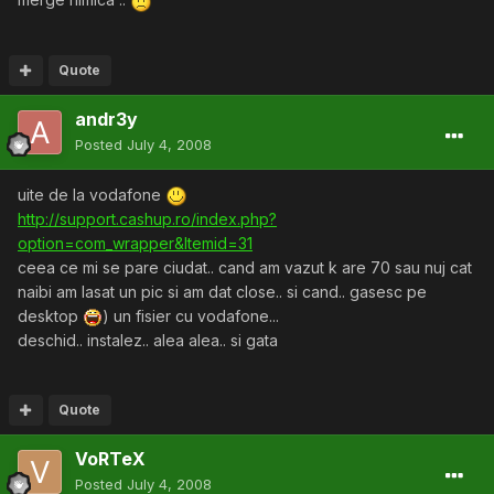
Quote
andr3y
Posted
July 4, 2008
uite de la vodafone
http://support.cashup.ro/index.php?
option=com_wrapper&Itemid=31
ceea ce mi se pare ciudat.. cand am vazut k are 70 sau nuj cat
naibi am lasat un pic si am dat close.. si cand.. gasesc pe
desktop
) un fisier cu vodafone...
deschid.. instalez.. alea alea.. si gata
Quote
VoRTeX
Posted
July 4, 2008