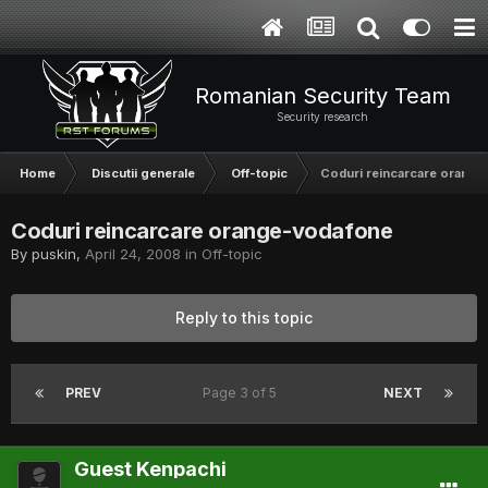
Romanian Security Team
Security research
Home
Discutii generale
Off-topic
Coduri reincarcare orang
Coduri reincarcare orange-vodafone
By
puskin
,
April 24, 2008
in
Off-topic
Reply to this topic
PREV
Page 3 of 5
NEXT
Guest Kenpachi