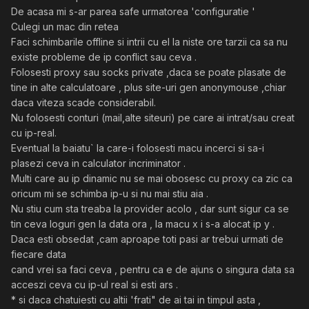
De acasa mi s-ar parea safe urmatorea 'configuratie '
Culegi un mac din retea
Faci schimbarile offline si intrii cu el la niste ore tarzii ca sa nu
existe probleme de ip conflict sau ceva .
Folosesti proxy sau socks private ,daca se poate plasate de
tine in alte calculatoare , plus site-uri gen anonymouse ,chiar
daca viteza scade considerabil.
Nu folosesti conturi (mail,alte siteuri) pe care ai intrat/sau creat
cu ip-real.
Eventual la baiatu` la care-i folosesti macu incerci si sa-i
plasezi ceva in calculator incriminator .
Multi care au ip dinamic nu se mai obosesc cu proxy ca zic ca
oricum mi se schimba ip-u si nu mai stiu aia .
Nu stiu cum sta treaba la provider acolo , dar sunt sigur ca se
tin ceva loguri gen la data ora , la macu x i s-a alocat ip y .
Daca esti obsedat ,cam aproape toti pasi ar trebui urmati de
fiecare data
cand vrei sa faci ceva , pentru ca e de ajuns o singura data sa
acceszi ceva cu ip-ul real si esti ars .
* si daca chatuiesti cu altii 'frati" de ai tai in timpul asta ,