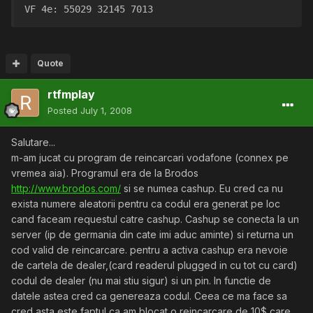
VF 4e: 55029 32145 7013
Quote
rtfmplay
Posted
July 1, 2008
Salutare...
m-am jucat cu program de reincarcari vodafone (connex pe
vremea aia). Programul era de la Brodos
http://www.brodos.com/
si se numea cashup. Eu cred ca nu
exista numere aleatorii pentru ca codul era generat pe loc
cand faceam requestul catre cashup. Cashup se conecta la un
server (ip de germania din cate imi aduc aminte) si returna un
cod valid de reincarcare. pentru a activa cashup era nevoie
de cartela de dealer,(card readerul plugged in cu tot cu card)
codul de dealer (nu mai stiu sigur) si un pin. In functie de
datele astea cred ca genereaza codul. Ceea ce ma face sa
cred asta este faptul ca am blocat o reincarcare de 10$ care