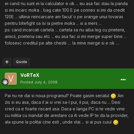
ei cand nu sunt ei la calculator e ok ... eu asa fac stau la panda
si imi incarc moka .. bag cate 100 E pe connex si imi da credit
120E ... ultima reincarcare am facut`o pe orange unui tovaras
pentru bitefight sa isi ia pietre moka ... si a mers ...
ps: cand incarcati cartela ... cartela sa nu aiba leg cu prietenii,
amicii, prietena sau etc ... eu asa fac si imi merge super bine ...
folosesc creditul pe alte chestii .... la mine merge si e ok ....
Quote
VoRTeX
Posted
July 4, 2008
Pai nu ne dai si noua programul? Poate gasim serialul
Am
zis si eu asa, daca il ai si vrei sa-l pui, il pui, daca nu ... Desi
cred ca e foarte riscant asa. Daca e langa PC si te vede vine
cu militia cu mandat de arestare ca iti vede IP te da la provider,
ala spune la politai cine esti , unde stai ... si ai pus cuiul