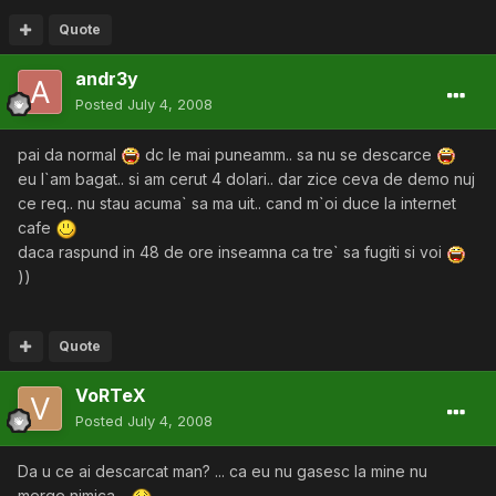
Quote
andr3y
Posted
July 4, 2008
pai da normal
dc le mai puneamm.. sa nu se descarce
eu l`am bagat.. si am cerut 4 dolari.. dar zice ceva de demo nuj
ce req.. nu stau acuma` sa ma uit.. cand m`oi duce la internet
cafe
daca raspund in 48 de ore inseamna ca tre` sa fugiti si voi
))
Quote
VoRTeX
Posted
July 4, 2008
Da u ce ai descarcat man? ... ca eu nu gasesc la mine nu
merge nimica ..