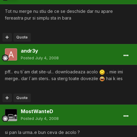
Tot nu merge nu stiu de ce se deschide dar nu apare
fereastra pur si simplu sta in bara
Quote
andr3y
Posted
July 4, 2008
pff... eu ti`am dat site-ul... downloadeaza acolo
.. mie imi
merge.. dar l`am sters.. sa sterg toate dovezile
hai k ies
Quote
MostWanteD
Posted
July 4, 2008
si pan la urma..e bun ceva de acolo ?