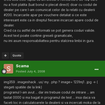
nu a fost platita (luat bonul si plecat direct) doar cu codul de
dealer pe care l-am comunicat celor de la relatii cu dealerii
#200. Incarcarile apar pe vouchere detaliat si ce este
interesant este ca in dreptul fiecarei incarcari apare codul de
dealer.
Cred ca cu astfel de informatii se pot genera coduri valide.
Acest text poate contine greseli gramaticale,
nu imi asum responsabiliattea pentru stalcirea limbii in gura.
Quote
Scama
Posted
July 4, 2008
img359 . imageshack . us/ my . php ? image= 1231mj1 . jpg -> (
stegeti spatiile de la link)
programul l-am avut ... dar imi trebuie codul de intrare ... am
tastat 0000 si ma bagat in programul de test ... insa daca va
faceti loc in calculatoarele la dealerii si va incercati moka de la