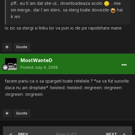
pff... eu ti`am dat site-ul... downloadeaza acolo
.. mie
imi merge.. dar l`am sters.. sa sterg toate dovezile
hai
k ies
io zic sa stergi si linku lor va pun io de pe rapidshare mane
Quote
MostWanteD
Posted
July 4, 2008
facem pariu ca o sa spargeti toate retelele ? *sa va fut surorile
daca nu am dreptate* :twisted: :twisted: :mrgreen: :mrgreen:
:mrgreen: :mrgreen:
Quote
PREV
Page 3 of 5
NEXT