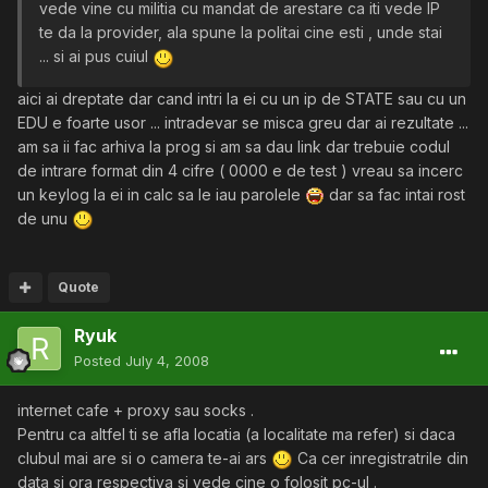
vede vine cu militia cu mandat de arestare ca iti vede IP
te da la provider, ala spune la politai cine esti , unde stai
... si ai pus cuiul
aici ai dreptate dar cand intri la ei cu un ip de STATE sau cu un
EDU e foarte usor ... intradevar se misca greu dar ai rezultate ...
am sa ii fac arhiva la prog si am sa dau link dar trebuie codul
de intrare format din 4 cifre ( 0000 e de test ) vreau sa incerc
un keylog la ei in calc sa le iau parolele
dar sa fac intai rost
de unu
Quote
Ryuk
Posted
July 4, 2008
internet cafe + proxy sau socks .
Pentru ca altfel ti se afla locatia (a localitate ma refer) si daca
clubul mai are si o camera te-ai ars
Ca cer inregistratrile din
data si ora respectiva si vede cine o folosit pc-ul .