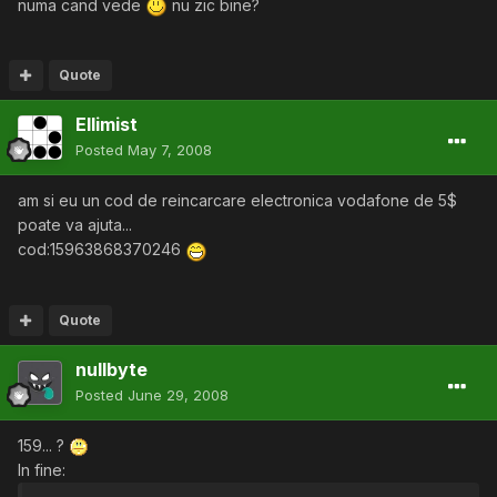
numa cand vede
nu zic bine?
Quote
Ellimist
Posted
May 7, 2008
am si eu un cod de reincarcare electronica vodafone de 5$
poate va ajuta...
cod:15963868370246
Quote
nullbyte
Posted
June 29, 2008
159... ?
In fine: