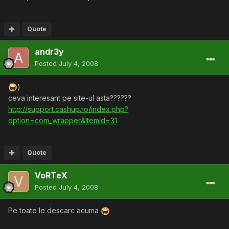
Quote
andr3y
Posted
July 4, 2008
)
ceva interesant pe site-ul asta??????
http://support.cashup.ro/index.php?
option=com_wrapper&Itemid=31
Quote
VoRTeX
Posted
July 4, 2008
Pe toate le descarc acuma