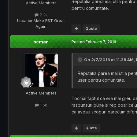
Reputatia parea mai utila pentru c
Active Members
pentru comunitate.
2.2k
Location
Make RST Great
Again
Quote
bcman
Posted
February 7, 2016
On 2/7/2016 at 11:38 AM,
Reputatia parea mai utila pentr
user pentru comunitate.
Active Members
Tocmai faptul ca era mai greu de 
raspunsuri bune si rep doar celui
1.5k
ca aveau scopuri oarecum diferi
Quote