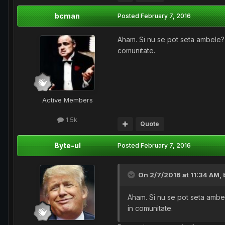
bcman
Posted
February 7, 2016
Aham. Si nu se pot seta ambele? C
comunitate.
Active Members
1.5k
Quote
Byte-ul
Posted
February 7, 2016
On 2/7/2016 at 11:34 AM,
Aham. Si nu se pot seta ambele
in comunitate.