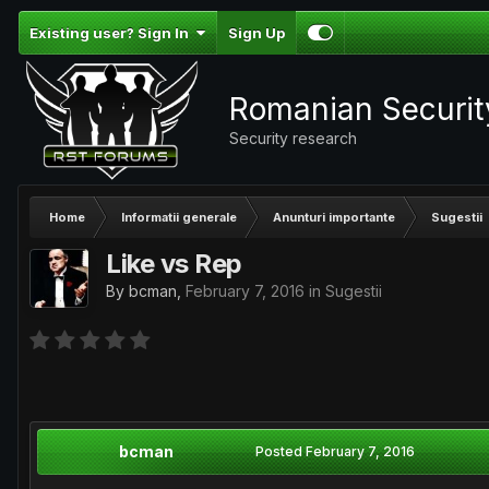
Existing user? Sign In
Sign Up
Romanian Securi
Security research
Home
Informatii generale
Anunturi importante
Sugestii
Like vs Rep
By
bcman
,
February 7, 2016
in
Sugestii
bcman
Posted
February 7, 2016