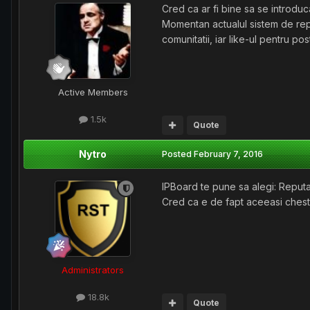
Cred ca ar fi bine sa se introduc
Momentan actualul sistem de rep 
comunitatii, iar like-ul pentru pos
Active Members
1.5k
Quote
Nytro
Posted
February 7, 2016
IPBoard te pune sa alegi: Reputa
Cred ca e de fapt aceeasi chest
Administrators
18.8k
Quote