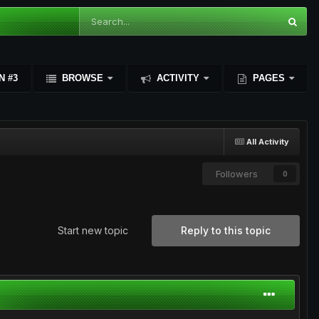
N #3
BROWSE
ACTIVITY
PAGES
All Activity
Followers
0
Start new topic
Reply to this topic