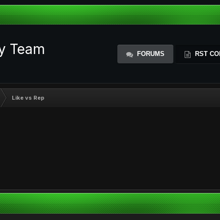
ty Team
FORUMS
RST CO
Like vs Rep