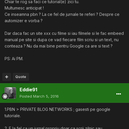
Ce ai zis tu nu e link building,e pbn si nu are nici o noima
Chiar te rog sa faci ce tutorial(e) zici tu.
sau efect, doar daca ai ranka slab xx site-uri si le voi
Multumesc anticipat !
pointa catre unul singur,dar si atunci e relativ.
Ce inseamna pbn ? La ce fel de jurnale te referi ? Despre ce
automizer e vorba ?
Daca iti aduci vizitatori ar functiona dar intrebarea e cum
pe atat de multe site-uri intr-un timp atat de scurt
Dar daca fac un site xxx cu filme si iau filmele si le fac embeed
manual pe site si dupa ce vad fiecare film scriu si un text, nu
conteaza ? Nu da mai bine pentru Google ca are si text ?
PS: Ai PM.
Quote
Eddie91
Posted
March 5, 2016
1.PBN > PRIVATE BLOG NETWORKS ; gasesti pe google
tutoriale.
2. E la fel ca un jurnal propriu,doar ca scrii zilnic sau