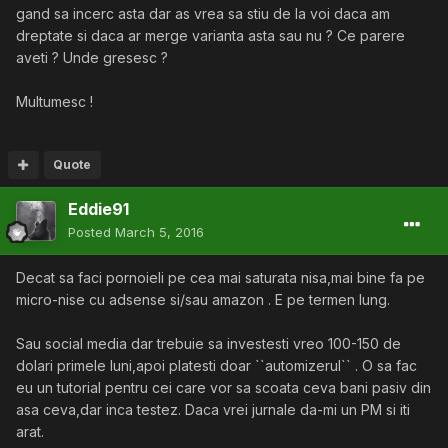
gand sa incerc asta dar as vrea sa stiu de la voi daca am
dreptate si daca ar merge varianta asta sau nu ? Ce parere
aveti ? Unde gresesc ?
Multumesc !
Quote
Eddie91
Posted
March 5, 2016
Decat sa faci pornoieli pe cea mai saturata nisa,mai bine fa pe
micro-nise cu adsense si/sau amazon . E pe termen lung.
Sau social media dar trebuie sa investesti vreo 100-150 de
dolari primele luni,apoi platesti doar ``automizerul`` . O sa fac
eu un tutorial pentru cei care vor sa scoata ceva bani pasiv din
asa ceva,dar inca testez. Daca vrei jurnale da-mi un PM si iti
arat.