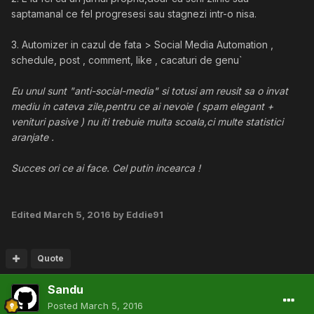
saptamanal ce fel progresesi sau stagnezi intr-o nisa.
3. Automizer in cazul de fata > Social Media Automation ,
schedule, post , comment, like , cacaturi de genu`
Eu unul sunt "anti-social-media" si totusi am reusit sa o invat
mediu in cateva zile,pentru ce ai nevoie ( spam elegant +
venituri pasive ) nu iti trebuie multa scoala,ci multe statistici
aranjate .
Succes ori ce ai face. Cel putin incearca !
Edited
March 5, 2016
by Eddie91
Quote
Sandu
Posted
March 5, 2016