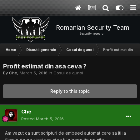
Romanian Security Team
Security research
Home
Discutii generale
Cosul de gunoi
Profit estimat din as
Profit estimat din asa ceva ?
By
Che
,
March 5, 2016
in
Cosul de gunoi
Reply to this topic
Che
Posted
March 5, 2016
Am vazut ca sunt scripturi de embeed automat care sa iti ia
filmele de pe situri xxx si sa ti le bage tie pe site.