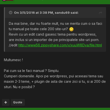
si poate nu primeste nici macar atata.
Unde nu pui ca 200 x $2= iese deja $400 intr-o luna. Si
On 3/5/2016 at 3:38 PM,
sandu69
said:
daca ar fi sa consideram $3 deja avem 200 x $3 = $600
intr-o singura luna. Deja depasim venitul lunar al multor
Da mai bine, dar nu foarte mult, nu se merita cum o sa faci
romani.
tu manual pe toate cele 200 site-uri?
Vorbesc foarte serios si nu trolez deloc, chiar ma bate un
Revin cu un edit cand gasesc tema pentru wordpress,
gand sa incerc asta dar as vrea sa stiu de la voi daca am
are inclus si un importer de pe principalele site-uri porn.
dreptate si daca ar merge varianta asta sau nu ? Ce
//edit
http://www56.zippyshare.com/v/xuuW8Dva/file.html
parere aveti ? Unde gresesc ?
Multumesc !
Multumesc !
Pai cum sa le faci manual ? Simplu.
Cumperi domeniile. Apoi pe wordpress, pui aceeasi tema sau
maxim 2-3 teme, + plugin de asta de care zici si tu, si ai 200 de
situri. Nu e posibil ?
Quote