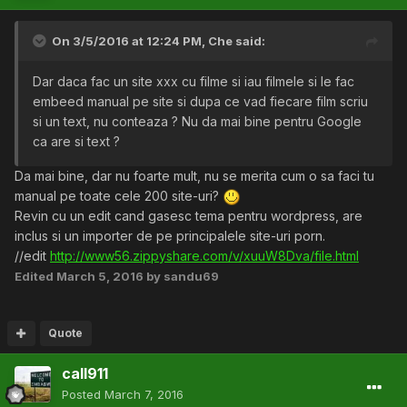
On 3/5/2016 at 12:24 PM,
Che
said:
Dar daca fac un site xxx cu filme si iau filmele si le fac
embeed manual pe site si dupa ce vad fiecare film scriu
si un text, nu conteaza ? Nu da mai bine pentru Google
ca are si text ?
Da mai bine, dar nu foarte mult, nu se merita cum o sa faci tu
manual pe toate cele 200 site-uri?
Revin cu un edit cand gasesc tema pentru wordpress, are
inclus si un importer de pe principalele site-uri porn.
//edit
http://www56.zippyshare.com/v/xuuW8Dva/file.html
Edited
March 5, 2016
by sandu69
Quote
call911
Posted
March 7, 2016