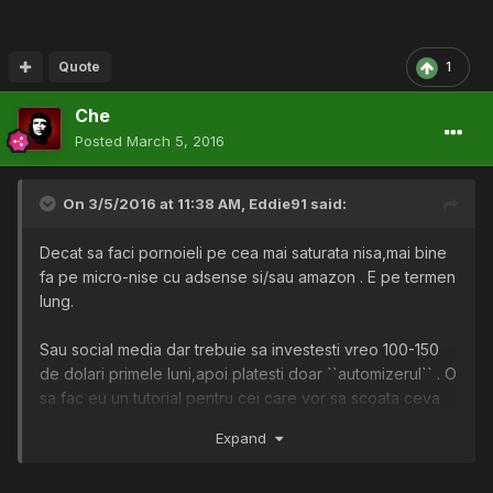
Quote
1
Che
Posted
March 5, 2016
On 3/5/2016 at 11:38 AM,
Eddie91
said:
Decat sa faci pornoieli pe cea mai saturata nisa,mai bine
fa pe micro-nise cu adsense si/sau amazon . E pe termen
lung.
Sau social media dar trebuie sa investesti vreo 100-150
de dolari primele luni,apoi platesti doar ``automizerul`` . O
sa fac eu un tutorial pentru cei care vor sa scoata ceva
bani pasiv din asa ceva,dar inca testez. Daca vrei jurnale
Expand
da-mi un PM si iti arat.