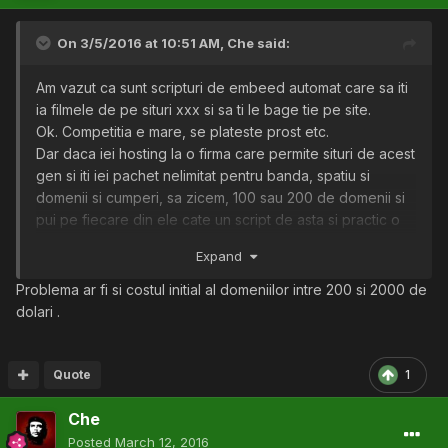
On 3/5/2016 at 10:51 AM,
Che
said:
Am vazut ca sunt scripturi de embeed automat care sa iti
ia filmele de pe situri xxx si sa ti le bage tie pe site.
Ok. Competitia e mare, se plateste prost etc.
Dar daca iei hosting la o firma care permite situri de acest
gen si iti iei pachet nelimitat pentru banda, spatiu si
domenii si cumperi, sa zicem, 100 sau 200 de domenii si
pui pe fiecare din ele cate un script de asta si practic o
sa ai 100 sau 200 de situri cu filme xxx. Ok.
Expand
Si apoi daca pui link de pe siturile astea astfel incat sa fie
o structura arborescenta, A sa primeasca link de la B, C si
Problema ar fi si costul initial al domeniilor intre 200 si 2000 de
D si fiecare la randul lor sa primeasca link de la altele
dolari .
trei-patru si tot asa, nu esti bine vazut in Google ?
Am inteles de la unii de pe aici ca faci vreo 1-2 si chiar 3
dolari pe luna cu un singur site de filme xxx, dar, ma
Quote
1
gandesc, daca ai 200 de situri xxx, pai 200 x $1 = deja
Che
$200 pe luna ceea ce mie mi se pare acceptabil avand in
vedere ca un amarat de rand munceste si o luna intreaga
Posted
March 12, 2016