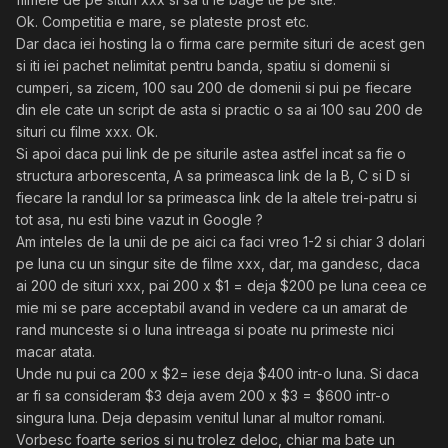
Ok. Competitia e mare, se plateste prost etc.
Dar daca iei hosting la o firma care permite situri de acest gen
si iti iei pachet nelimitat pentru banda, spatiu si domenii si
cumperi, sa zicem, 100 sau 200 de domenii si pui pe fiecare
din ele cate un script de asta si practic o sa ai 100 sau 200 de
situri cu filme xxx. Ok.
Si apoi daca pui link de pe siturile astea astfel incat sa fie o
structura arborescenta, A sa primeasca link de la B, C si D si
fiecare la randul lor sa primeasca link de la altele trei-patru si
tot asa, nu esti bine vazut in Google ?
Am inteles de la unii de pe aici ca faci vreo 1-2 si chiar 3 dolari
pe luna cu un singur site de filme xxx, dar, ma gandesc, daca
ai 200 de situri xxx, pai 200 x $1 = deja $200 pe luna ceea ce
mie mi se pare acceptabil avand in vedere ca un amarat de
rand munceste si o luna intreaga si poate nu primeste nici
macar atata.
Unde nu pui ca 200 x $2= iese deja $400 intr-o luna. Si daca
ar fi sa consideram $3 deja avem 200 x $3 = $600 intr-o
singura luna. Deja depasim venitul lunar al multor romani.
Vorbesc foarte serios si nu trolez deloc, chiar ma bate un