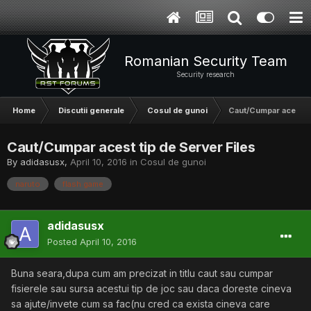
Romanian Security Team
Security research
Home
Discutii generale
Cosul de gunoi
Caut/Cumpar acest ti
Caut/Cumpar acest tip de Server Files
By
adidasusx
,
April 10, 2016
in
Cosul de gunoi
naruto
flash game
adidasusx
Posted
April 10, 2016
Buna seara,dupa cum am precizat in titlu caut sau cumpar
fisierele sau sursa acestui tip de joc sau daca doreste cineva
sa ajute/invete cum sa fac(nu cred ca exista cineva care