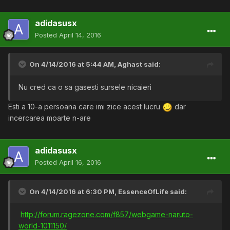
adidasusx
Posted
April 14, 2016
On 4/14/2016 at 5:44 AM,
Aghast
said:
Nu cred ca o sa gasesti sursele nicaieri
Esti a 10-a persoana care imi zice acest lucru
dar
incercarea moarte n-are
adidasusx
Posted
April 16, 2016
On 4/14/2016 at 6:30 PM,
EssenceOfLife
said:
http://forum.ragezone.com/f857/webgame-naruto-
world-1011150/