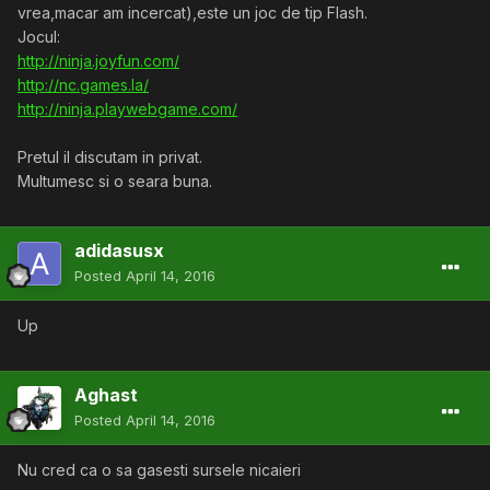
vrea,macar am incercat),este un joc de tip Flash.
Jocul:
http://ninja.joyfun.com/
http://nc.games.la/
http://ninja.playwebgame.com/
Pretul il discutam in privat.
Multumesc si o seara buna.
adidasusx
Posted
April 14, 2016
Up
Aghast
Posted
April 14, 2016
Nu cred ca o sa gasesti sursele nicaieri