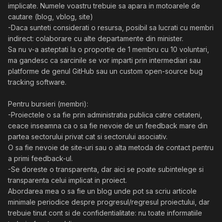
implicate. Numele voastru trebuie sa apara in motoarele de
cautare (blog, vblog, site)
-Daca sunteti considerati o resursa, posibil sa lucrati cu membri
indirect: colaborare cu alte departamente din minister.
Sa nu v-a asteptati la o proportie de 1 membru cu 10 voluntari,
ma gandesc ca sarcinile se vor imparti prin intermediari sau
platforme de genul GitHub sau un custom open-source bug
tracking software.
Pentru bursieri (membri):
-Proiectele o sa fie prin administratia publica catre cetateni,
ceace inseamna ca o sa fie nevoie de un feedback mare din
partea sectorului privat cat si sectorului asociativ.
O sa fie nevoie de site-uri sau o alta metoda de contact pentru
a primi feedback-ul.
-Se doreste o transparenta, dar aici se poate subintelege si
transparenta celui implicat in proiect.
Abordarea mea o sa fie un blog unde pot sa scriu articole
minimale periodice despre progresul/regresul proiectului, dar
trebuie tinut cont si de confidentialitate: nu toate informatiile