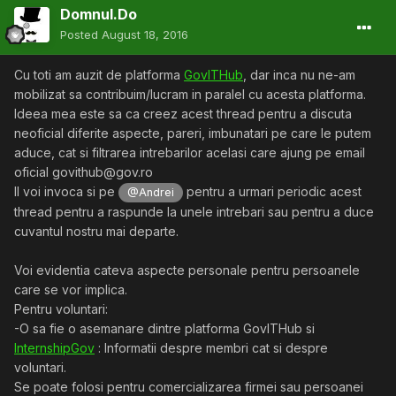
Domnul.Do
Posted
August 18, 2016
Cu toti am auzit de platforma
GovITHub
, dar inca nu ne-am
mobilizat sa contribuim/lucram in paralel cu acesta platforma.
Ideea mea este sa ca creez acest thread pentru a discuta
neoficial diferite aspecte, pareri, imbunatari pe care le putem
aduce, cat si filtrarea intrebarilor acelasi care ajung pe email
oficial govithub@gov.ro
Il voi invoca si pe
pentru a urmari periodic acest
@Andrei
thread pentru a raspunde la unele intrebari sau pentru a duce
cuvantul nostru mai departe.
Voi evidentia cateva aspecte personale pentru persoanele
care se vor implica.
Pentru voluntari:
-O sa fie o asemanare dintre platforma GovITHub si
InternshipGov
: Informatii despre membri cat si despre
voluntari.
Se poate folosi pentru comercializarea firmei sau persoanei