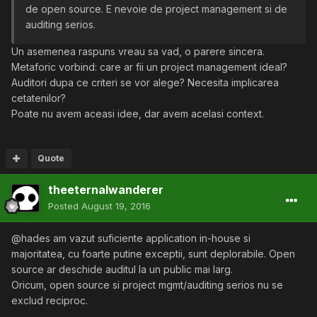
de open source. E nevoie de project management si de
auditing serios.
Un asemenea raspuns vreau sa vad, o parere sincera.
Metaforic vorbind: care ar fii un project management ideal?
Auditori dupa ce criteri se vor alege? Necesita implicarea
cetatenilor?
Poate nu avem aceasi idee, dar avem acelasi context.
Quote
theeternalwanderer
Posted
August 19, 2016
@hades am vazut suficiente application in-house si
majoritatea, cu foarte putine exceptii, sunt deplorabile. Open
source ar deschide auditul la un public mai larg.
Oricum, open source si project mgmt/auditing serios nu se
exclud reciproc.