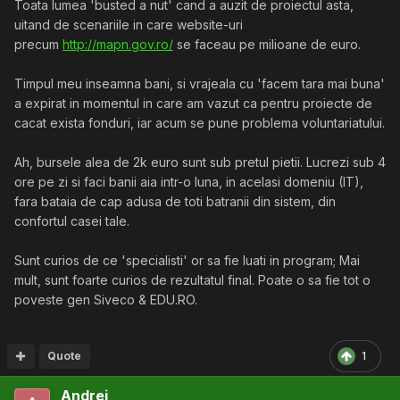
Toata lumea 'busted a nut' cand a auzit de proiectul asta,
uitand de scenariile in care website-uri
precum
http://mapn.gov.ro/
se faceau pe milioane de euro.
Timpul meu inseamna bani, si vrajeala cu 'facem tara mai buna'
a expirat in momentul in care am vazut ca pentru proiecte de
cacat exista fonduri, iar acum se pune problema voluntariatului.
Ah, bursele alea de 2k euro sunt sub pretul pietii. Lucrezi sub 4
ore pe zi si faci banii aia intr-o luna, in acelasi domeniu (IT),
fara bataia de cap adusa de toti batranii din sistem, din
confortul casei tale.
Sunt curios de ce 'specialisti' or sa fie luati in program; Mai
mult, sunt foarte curios de rezultatul final. Poate o sa fie tot o
poveste gen Siveco & EDU.RO.
Quote
1
Andrei