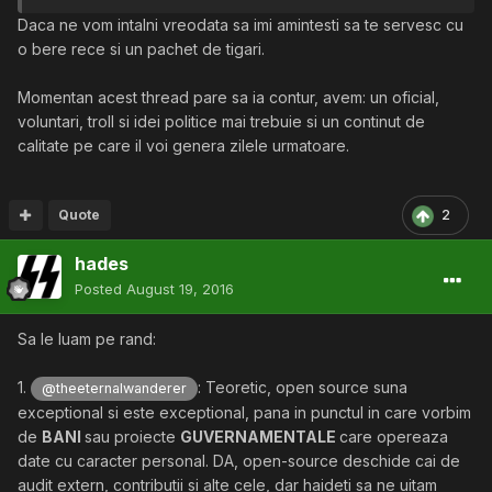
Daca ne vom intalni vreodata sa imi amintesti sa te servesc cu
o bere rece si un pachet de tigari.
Momentan acest thread pare sa ia contur, avem: un oficial,
voluntari, troll si idei politice mai trebuie si un continut de
calitate pe care il voi genera zilele urmatoare.
Quote
2
hades
Posted
August 19, 2016
Sa le luam pe rand:
1.
: Teoretic, open source suna
@theeternalwanderer
exceptional si este exceptional, pana in punctul in care vorbim
de
BANI
sau proiecte
GUVERNAMENTALE
care opereaza
date cu caracter personal. DA, open-source deschide cai de
audit extern, contributii si alte cele, dar haideti sa ne uitam