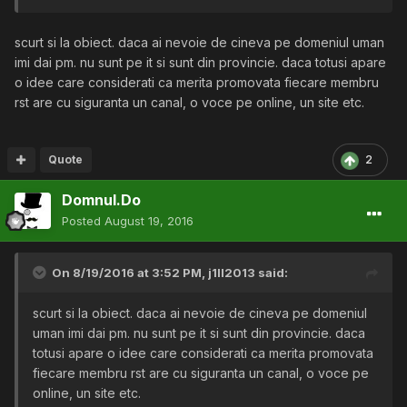
Sunt persoane care vor sa ajute, dar inca nu stiu cum.
Doresc sa unesc cei care au acesi mentalitate intr-un loc.
scurt si la obiect. daca ai nevoie de cineva pe domeniul uman
imi dai pm. nu sunt pe it si sunt din provincie. daca totusi apare
o idee care considerati ca merita promovata fiecare membru
rst are cu siguranta un canal, o voce pe online, un site etc.
Quote
2
Domnul.Do
Posted
August 19, 2016
On 8/19/2016 at 3:52 PM,
j1ll2013
said:
scurt si la obiect. daca ai nevoie de cineva pe domeniul
uman imi dai pm. nu sunt pe it si sunt din provincie. daca
totusi apare o idee care considerati ca merita promovata
fiecare membru rst are cu siguranta un canal, o voce pe
online, un site etc.