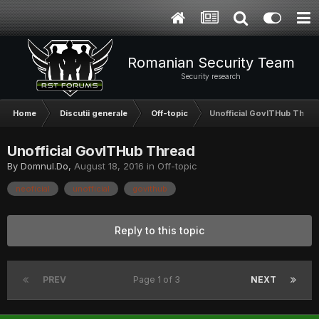
Romanian Security Team
Security research
Home
Discutii generale
Off-topic
Unofficial GovITHub Threa
Unofficial GovITHub Thread
By
Domnul.Do
,
August 18, 2016
in
Off-topic
neoficial
unofficial
govithub
Reply to this topic
PREV
Page 1 of 3
NEXT