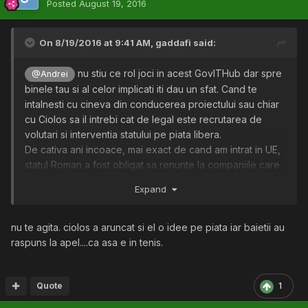
Posted
August 19, 2016
On 8/19/2016 at 9:41 AM,
gaddafi
said:
nu stiu ce rol joci in acest GovITHub dar spre
@Andrei
binele tau si al celor implicati iti dau un sfat. Cand te
intalnesti cu cineva din conducerea proiectului sau chiar
cu Ciolos sa il intrebi cat de legal este recrutarea de
volutari si interventia statului pe piata libera.
De cativa ani incoace, mai exact de cand am intrat in UE,
statul Roman a fost obligat sa renunte la companiile care
activau pe piata libera pentru ca creau monopol sau erau
Expand
anticoncurentiale prin faptul ca isi permiteau sa fie pe
minus la profit.
Exemplele sunt mult, cele mai cunoscute sunt companiile
nu te agita. ciolos a aruncat si el o idee pe piata iar baietii au
mari pe care le-a detinut statul gen Petrom, CEC, BCR,
raspuns la apel....ca asa e in tenis.
Compania de gaze ce acuma ii a E-On-ului etc tec. Statul
a fost obligat sa liberalizeze si pensiile, 50% din fondul
de pensii se duce la banci. Liberalizarea pietei energiei
Quote
1
electrice unde a fost monopol o lunga perioada de timp,