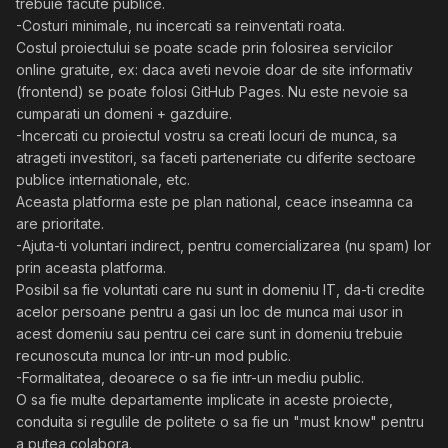
trebuie facute publice.
-Costuri minimale, nu incercati sa reinventati roata.
Costul proiectului se poate scade prin folosirea servicilor
online gratuite, ex: daca aveti nevoie doar de site informativ
(frontend) se poate folosi GitHub Pages. Nu este nevoie sa
cumparati un domeni + gazduire.
-Incercati cu proiectul vostru sa creati locuri de munca, sa
atrageti investitori, sa faceti parteneriate cu diferite sectoare
publice internationale, etc.
Aceasta platforma este pe plan national, ceace inseamna ca
are prioritate.
-Ajuta-ti voluntari indirect, pentru comercializarea (nu spam) lor
prin aceasta platforma.
Posibil sa fie voluntati care nu sunt in domeniu IT, da-ti credite
acelor persoane pentru a gasi un loc de munca mai usor in
acest domeniu sau pentru cei care sunt in domeniu trebuie
recunoscuta munca lor intr-un mod public.
-Formalitatea, deoarece o sa fie intr-un mediu public.
O sa fie multe departamente implicate in aceste proiecte,
conduita si regulile de politete o sa fie un "must know" pentru
a putea colabora.