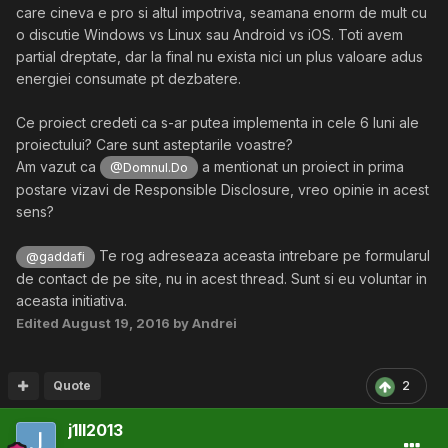
care cineva e pro si altul impotriva, seamana enorm de mult cu
o discutie Windows vs Linux sau Android vs iOS. Toti avem
partial dreptate, dar la final nu exista nici un plus valoare adus
energiei consumate pt dezbatere.
Ce proiect credeti ca s-ar putea implementa in cele 6 luni ale
proiectului? Care sunt asteptarile voastre?
Am vazut ca
a mentionat un proiect in prima
@Domnul.Do
postare vizavi de Responsible Disclosure, vreo opinie in acest
sens?
Te rog adreseaza aceasta intrebare pe formularul
@gaddafi
de contact de pe site, nu in acest thread. Sunt si eu voluntar in
aceasta initiativa.
Edited
August 19, 2016
by Andrei
Quote
2
j1ll2013