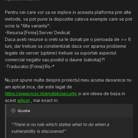
Pentru cei care vor sa se implice in aceasta platforma prin alte
metode, va pot pune la dispozitie cateva exemple care se pot
scrie la "Alta varianta":
-Resursa:[Firma]:Server Dedicat
Daca aveti resurse si vreti sa le donati pe o perioada de >= 6
luni, dar trebuie sa constientizati daca vor aparea probleme
legate de server (uptime) trebuie sa suportati aspectul
comercial negativ sau posibil si daune (sabotaj)?!
-Traducator:[Frima]:Ro-*
Nu pot spune multe despre proiectul meu acuma deoarece nu
am aplicat inca, dar este lagat de
https://www.ncsc.nl/english/security
si are ideea de baza in
acest
articol
, mai exact in:
Quote
"There is no rule which states what to do when a
vulnerability is discovered"