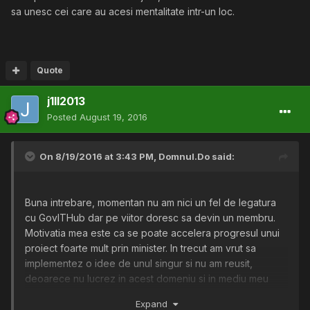
sa unesc cei care au acesi mentalitate intr-un loc.
Quote
j1ll2013
Posted
August 19, 2016
On 8/19/2016 at 3:43 PM,
Domnul.Do
said:
Buna intrebare, momentan nu am nici un fel de legatura
cu GovITHub dar pe viitor doresc sa devin un membru.
Motivatia mea este ca se poate accelera progresul unui
proiect foarte mult prin minister. In trecut am vrut sa
implementez o idee de unul singur si nu am reusit,
deoarece nu lucrez in acest domeniu si in mediu meu
este mai bine platita forta fizica decat forta intelectuala.
Expand