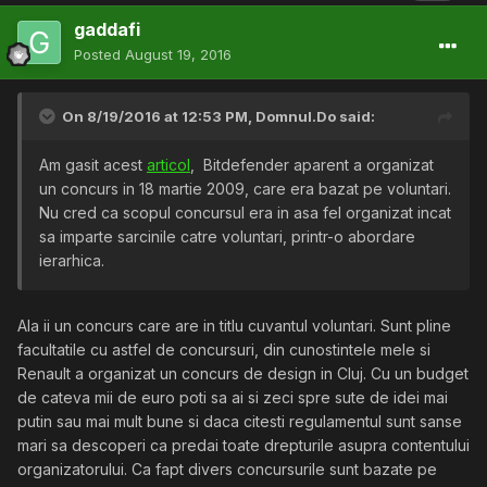
gaddafi
Posted
August 19, 2016
On 8/19/2016 at 12:53 PM,
Domnul.Do
said:
Am gasit acest
articol
, Bitdefender aparent a organizat
un concurs in 18 martie 2009, care era bazat pe voluntari.
Nu cred ca scopul concursul era in asa fel organizat incat
sa imparte sarcinile catre voluntari, printr-o abordare
ierarhica.
Ala ii un concurs care are in titlu cuvantul voluntari. Sunt pline
facultatile cu astfel de concursuri, din cunostintele mele si
Renault a organizat un concurs de design in Cluj. Cu un budget
de cateva mii de euro poti sa ai si zeci spre sute de idei mai
putin sau mai mult bune si daca citesti regulamentul sunt sanse
mari sa descoperi ca predai toate drepturile asupra contentului
organizatorului. Ca fapt divers concursurile sunt bazate pe