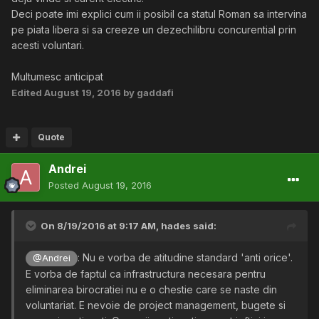
Deci poate imi explici cum ii posibil ca statul Roman sa intervina
pe piata libera si sa creeze un dezechilibru concurential prin
acesti voluntari.
Multumesc anticipat
Edited
August 19, 2016
by gaddafi
Quote
Andrei
Posted
August 19, 2016
On 8/19/2016 at 9:17 AM,
hades
said:
: Nu e vorba de atitudine standard 'anti orice'.
@Andrei
E vorba de faptul ca infrastructura necesara pentru
eliminarea birocratiei nu e o chestie care se naste din
voluntariat. E nevoie de project management, bugete si