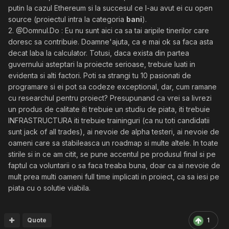
putin la cazul Ethereum si la succesul ce l-au avut ei cu open
source (proiectul intra la categoria
bani
).
2. @Domnul.Do : Eu nu sunt aici ca sa tai aripile tinerilor care
doresc sa contribuie. Doamne'ajuta, ca e mai ok sa faca asta
decat laba la calculator. Totusi, daca exista din partea
guvernului asteptari la proiecte serioase, trebuie luati in
evidenta si alti factori. Poti sa strangi tu 10 pasionati de
programare si ei pot sa codeze exceptional, dar, cum ramane
cu researchul pentru proiect? Presupunand ca vrei sa livrezi
un produs de calitate iti trebuie un studiu de piata, iti trebuie
INFRASTRUCTURA iti trebuie traininguri (ca nu toti candidatii
sunt jack of all trades), ai nevoie de alpha testeri, ai nevoie de
oameni care sa stabileasca un roadmap si multe altele. In toate
stirile si in ce am citit, se pune accentul pe produsul final si pe
faptul ca voluntarii o sa faca treaba buna, doar ca ai nevoie de
mult prea multi oameni full time implicati in proiect, ca sa iesi pe
piata cu o solutie viabila.
Quote
1