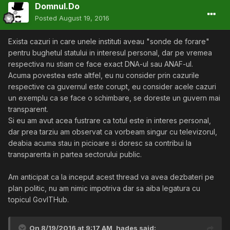
Domnul.Do
sigur ati vazut cum Digi deja vinde si curent electric.
Deci poate imi explici cum ii posibil ca statul Roman sa
Posted
August 19, 2016
intervina pe piata libera si sa creeze un dezechilibru
concurential prin acesti voluntari.
Exista cazuri in care unele instituti aveau "sonde de forare"
pentru bughetul statului in interesul personal, dar pe vremea
Multumesc anticipat
respectiva nu stiam ce face exact DNA-ul sau ANAF-ul.
Acuma povestea este altfel, eu nu consider prin cazurile
respective ca guvernul este corupt, eu consider acele cazuri
un exemplu ca se face o schimbare, se doreste un guvern mai
transparent.
Si eu am avut acea fustrare ca totul este in interes personal,
dar prea tarziu am observat ca vorbeam singur cu televizorul,
deabia acuma stau in picioare si doresc sa contribui la
transparenta in partea sectorului public.
Am anticipat ca la inceput acest thread va avea dezbateri pe
plan politic, nu am nimic impotriva dar sa aiba legatura cu
topicul GovITHub.
On 8/19/2016 at 9:17 AM,
hades
said: