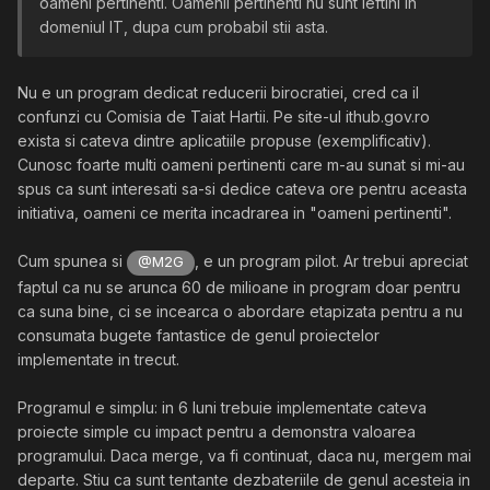
oameni pertinenti. Oamenii pertinenti nu sunt ieftini in
domeniul IT, dupa cum probabil stii asta.
Nu e un program dedicat reducerii birocratiei, cred ca il
confunzi cu Comisia de Taiat Hartii. Pe site-ul ithub.gov.ro
exista si cateva dintre aplicatiile propuse (exemplificativ).
Cunosc foarte multi oameni pertinenti care m-au sunat si mi-au
spus ca sunt interesati sa-si dedice cateva ore pentru aceasta
initiativa, oameni ce merita incadrarea in "oameni pertinenti".
Cum spunea si
, e un program pilot. Ar trebui apreciat
@M2G
faptul ca nu se arunca 60 de milioane in program doar pentru
ca suna bine, ci se incearca o abordare etapizata pentru a nu
consumata bugete fantastice de genul proiectelor
implementate in trecut.
Programul e simplu: in 6 luni trebuie implementate cateva
proiecte simple cu impact pentru a demonstra valoarea
programului. Daca merge, va fi continuat, daca nu, mergem mai
departe. Stiu ca sunt tentante dezbateriile de genul acesteia in