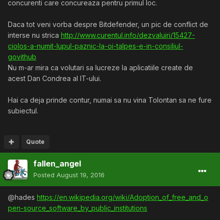
concurenti care concureaza pentru primul loc.
Daca tot veni vorba despre Bitdefender, un pic de conflict de
interse nu strica
http://www.curentul.info/dezvaluiri/15427-
ciolos-a-numit-lupul-paznic-la-oi-talpes-e-in-consiliul-
govithub
Nu m-ar mira ca volutari sa lucreze la aplicatiile create de
acest Dan Condrea al IT-ului.
Hai ca deja prinde contur, numai sa nu vina Tolontan sa ne fure
subiectul.
Quote
fallen_angel
Posted
August 19, 2016
@hades
https://en.wikipedia.org/wiki/Adoption_of_free_and_o
pen-source_software_by_public_institutions