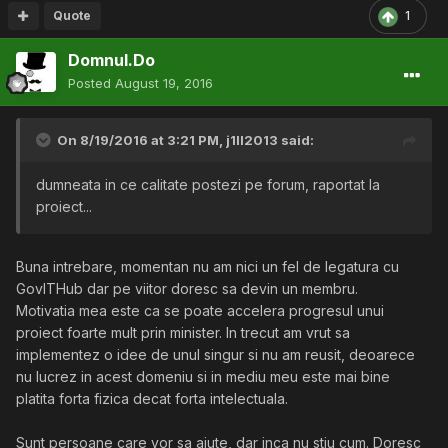
Quote
1
Domnul.Do
Posted
August 19, 2016
On 8/19/2016 at 3:21 PM,
j1ll2013
said:
dumneata in ce calitate postezi pe forum, raportat la
proiect...
Buna intrebare, momentan nu am nici un fel de legatura cu
GovITHub dar pe viitor doresc sa devin un membru.
Motivatia mea este ca se poate accelera progresul unui
proiect foarte mult prin minister. In trecut am vrut sa
implementez o idee de unul singur si nu am reusit, deoarece
nu lucrez in acest domeniu si in mediu meu este mai bine
platita forta fizica decat forta intelectuala.
Sunt persoane care vor sa ajute, dar inca nu stiu cum. Doresc