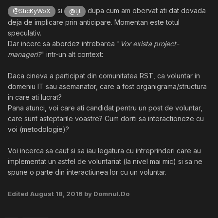
si
dupa cum am obervat ati dat dovada
@SticKyWoX
@tjt
deja de implicare prin anticipare. Momentan este totul
speculativ.
Dar incerc sa abordez intrebarea "
Vor exista project-
manageri?
" intr-un alt context:
Daca cineva a participat din comunitatea RST, ca voluntar in
domeniu IT sau asemanator, care a fost organigrama/structura
in care ati lucrat?
Pana atunci, voi care ati candidat pentru un post de voluntar,
care sunt asteptarile voastre? Cum doriti sa interactioneze cu
voi (metodologie)?
Voi incerca sa caut si sa iau legatura cu intreprinderi care au
implementat un astfel de voluntariat (la nivel mai mic) si sa ne
spune o parte din interactiunea lor cu un voluntar.
Edited
August 18, 2016
by Domnul.Do