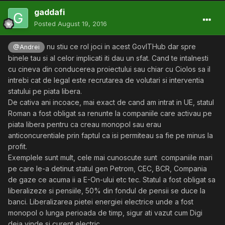
gaddafi
Posted
August 19, 2016
nu stiu ce rol joci in acest GovITHub dar spre
@Andrei
binele tau si al celor implicati iti dau un sfat. Cand te intalnesti
cu cineva din conducerea proiectului sau chiar cu Ciolos sa il
intrebi cat de legal este recrutarea de volutari si interventia
statului pe piata libera.
De cativa ani incoace, mai exact de cand am intrat in UE, statul
Roman a fost obligat sa renunte la companiile care activau pe
piata libera pentru ca creau monopol sau erau
anticoncurentiale prin faptul ca isi permiteau sa fie pe minus la
profit.
Exemplele sunt mult, cele mai cunoscute sunt companiile mari
pe care le-a detinut statul gen Petrom, CEC, BCR, Compania
de gaze ce acuma ii a E-On-ului etc tec. Statul a fost obligat sa
liberalizeze si pensiile, 50% din fondul de pensii se duce la
banci. Liberalizarea pietei energiei electrice unde a fost
monopol o lunga perioada de timp, sigur ati vazut cum Digi
deja vinde si curent electric.