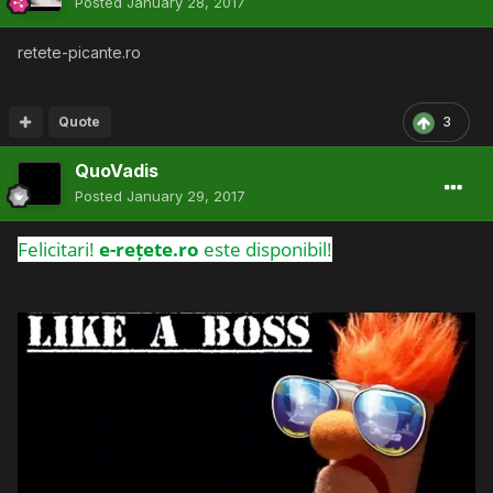
Posted
January 28, 2017
retete-picante.ro
Quote
3
QuoVadis
Posted
January 29, 2017
Felicitari!
e-rețete.ro
este disponibil!