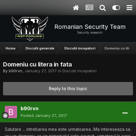
Romanian Security Team
Security research
Home
Discutii generale
Discutii incepatori
Domeniu cu litera i
Domeniu cu litera in fata
By
b90rvn
,
January 27, 2017
in
Discutii incepatori
Reply to this topic
b90rvn
Posted
January 27, 2017
Salutare ... intrebarea mea este urmatoarea...Ma intereseaza sa
iau un domeniu .ro iar principalul este ocupat...urmatorul la care