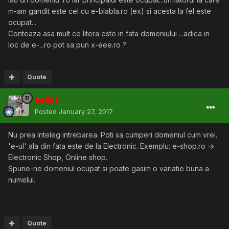
m-am gandit este cel cu e-blabla.ro (ex) si acesta la fel este
ocupat...
Conteaza asa mult ce litera este in fata domeniului ...adica in
loc de e-...ro pot sa pun x-eee.ro ?
Quote
aelius
Posted
January 27, 2017
Nu prea inteleg intrebarea. Poti sa cumperi domeniul cum vrei.
'e-ul' ala din fata este de la Electronic. Exemplu: e-shop.ro =>
Electronic Shop, Online shop.
Spune-ne domeniul ocupat si poate gasim o variatie buna a
numelui.
Quote