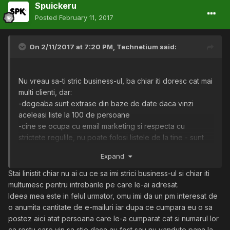
Spuickeru
Posted
February 11, 2017
On 2/11/2017 at 7:20 PM,
Technetium
said:
Nu vreau sa-ti stric business-ul, ba chiar iti doresc cat mai
multi clienti, dar:
-degeaba sunt extrase din baze de date daca vinzi
aceleasi liste la 100 de persoane
-cine se ocupa cu email marketing si respecta cu
strictete regulile, nu poate folosi listele de la tine - sunt
sigur ca tu nu ai incheiat un contract pentru ele (nu stiu
Expand
cum le-ai achizitionat si daca oamenii si-au dat acceptul
ca email-urile sa le fie folosite in scopuri comerciale)
Stai linistit chiar nu ai cu ce sa imi strici business-ul si chiar iti
multumesc pentru intrebarile pe care le-ai adresat.
E un plus ca le ai sortate pe tari, saituri de unde au fost
Ideea mea este in felul urmator, omu imi da un pm interesat de
extrase, etc. Iti recomand sa le sortezi pe nise, adult,
o anumita cantitate de e-mailuri iar dupa ce cumpara eu o sa
gaming, gambling, etc. Daca poti sa faci si sortare dupa
postez aici atat persoana care le-a cumparat cat si numarul lor
sex si varsta, sunt sigur ca ai avea foarte multi clienti.
ca restu care vin sa stie daca au fost sau nu vandute pana la