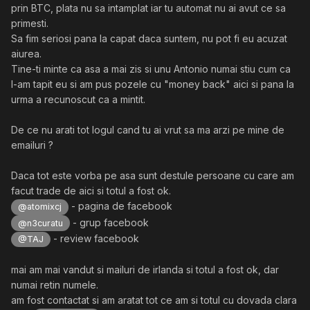
prin BTC, plata nu sa intamplat iar tu automat nu ai avut ce sa
primesti.
Sa fim seriosi pana la capat daca suntem, nu pot fi eu acuzat
aiurea.
Tine-ti minte ca asa a mai zis si unu Antonio numai stiu cum ca
l-am tapit eu si am pus pozele cu "money back" aici si pana la
urma a recunoscut ca a mintit.
De ce nu arati tot logul cand tu ai vrut sa ma arzi pe mine de
emailuri ?
Daca tot este vorba pe asa sunt destule persoane cu care am
facut trade de aici si totul a fost ok.
- pagina de facebook
@atomixcj
- grup facebook
@n3curatu
- review facebook
@TAJ
mai am mai vandut si mailuri de irlanda si totul a fost ok, dar
numai retin numele.
am fost contactat si am aratat tot ce am si totul cu dovada clara