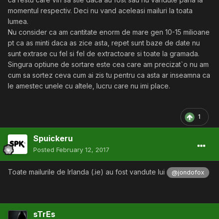
momentul respectiv. Deci nu vand aceleasi mailuri la toata
SPOR LA VANZARI!
lumea.
Nu consider ca am cantitate enorm de mare gen 10-15 milioane
pt ca as minti daca as zice asta, repet sunt baze de date nu
sunt extrase cu fel si fel de extractoare si toate la gramada.
Singura optiune de sortare este cea care am precizat`o nu am
cum sa sortez ceva cum ai zis tu pentru ca asta ar inseamna ca
le amestec unele cu altele, lucru care nu imi place.
1
Spuickeru
Posted
February 12, 2017
Toate mailurile de Irlanda (.ie) au fost vandute lui
@jondofox
sTrEs