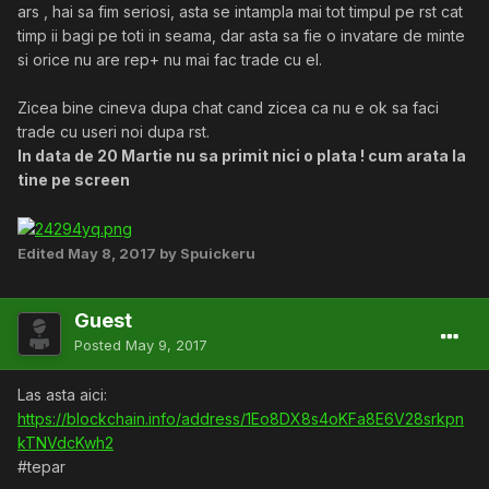
ars , hai sa fim seriosi, asta se intampla mai tot timpul pe rst cat
timp ii bagi pe toti in seama, dar asta sa fie o invatare de minte
si orice nu are rep+ nu mai fac trade cu el.
Zicea bine cineva dupa chat cand zicea ca nu e ok sa faci
trade cu useri noi dupa rst.
In data de 20 Martie nu sa primit nici o plata ! cum arata la
tine pe screen
Edited
May 8, 2017
by Spuickeru
Guest
Posted
May 9, 2017
Las asta aici:
https://blockchain.info/address/1Eo8DX8s4oKFa8E6V28srkpn
kTNVdcKwh2
#tepar