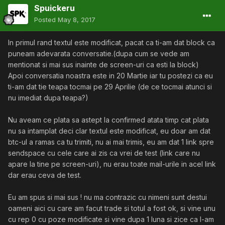
Spuickeru
Posted
May 8, 2017
In primul rand textul este modificat, pacat ca ti-am dat block ca
puneam adevarata conversatie.(dupa cum se vede am
mentionat si mai sus inainte de screen-uri ca esti la block)
Apoi conversatia noastra este in 20 Martie iar tu postezi ca eu
ti-am dat tie teapa tocmai pe 29 Aprilie (de ce tocmai atunci si
nu imediat dupa teapa?)
Nu aveam ce plata sa astept la confirmed atata timp cat plata
nu sa intamplat deci clar textul este modificat, eu doar am dat
btc-ul a ramas ca tu trimiti, nu ai mai trimis, eu am dat 1 link spre
sendspace cu cele care ai zis ca vrei de test (link care nu
apare la tine pe screen-uri), nu erau toate mail-urile in acel link
dar erau ceva de test.
Eu am spus si mai sus ! nu ma contrazic cu nimeni sunt destui
oameni aici cu care am facut trade si totul a fost ok, si vine unu
cu rep 0 cu poze modificate si vine dupa 1 luna si zice ca l-am