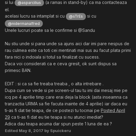
si lui
(a ramas in stand-by) ca ma contacteaza
@asparcilius
el.
acelasi lucru sa intamplat si cu
si cu
@sTrEs
@nidermanalfred
Unele lucruri poate sa le confirme si @Sandu
Nu stiu unde si pana unde sa ajuns aici dar imi pare nespus de
rau culmea este ca toti cei mentinati mai sus au facut plata primi
fara nici o indoiala si totul sa finalizat cu sucess.
Daca voi considerati ca e ceva gresit, ok sunt dispus sa
primesc BAN.
EDIT : si ca sa fie treaba treaba , o alta intrebare .
Dupa cum se vede si pe screen-ul tau tu imi dai mesaj mie pe
icq pe 4 aprilie timp care erai deja la block (asta inseamna ca
tranzactia URMA sa fie facuta inainte de 4 aprilie) iar daca eu
ti-as fi dat tie teapa, de ce postezi tu tocmai pe
Posted
April
29
ca ti-as fi dat eu tie teapa si nu atunci imediat?
Adica dau teapa acuma dar spun peste 1 luna de ea ?
Edited
May 8, 2017
by Spuickeru