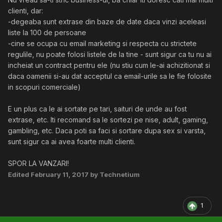
clienti, dar:
-degeaba sunt extrase din baze de date daca vinzi aceleasi
liste la 100 de persoane
-cine se ocupa cu email marketing si respecta cu strictete
regulile, nu poate folosi listele de la tine - sunt sigur ca tu nu ai
incheiat un contract pentru ele (nu stiu cum le-ai achizitionat si
daca oamenii si-au dat acceptul ca email-urile sa le fie folosite
in scopuri comerciale)
E un plus ca le ai sortate pe tari, saituri de unde au fost
extrase, etc. Iti recomand sa le sortezi pe nise, adult, gaming,
gambling, etc. Daca poti sa faci si sortare dupa sex si varsta,
sunt sigur ca ai avea foarte multi clienti.
SPOR LA VANZARI!
Edited
February 11, 2017
by Technetium
1