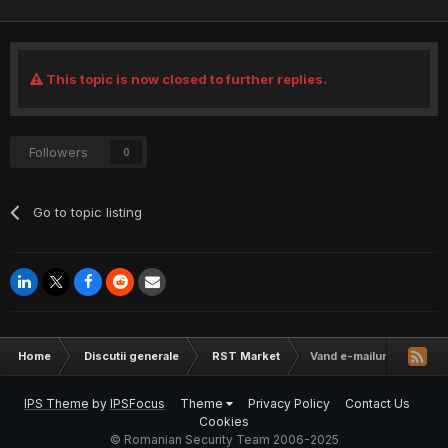
This topic is now closed to further replies.
Followers
0
Go to topic listing
Home
Discutii generale
RST Market
Vand e-mailuri (baze de 
IPS Theme
by
IPSFocus
Theme
Privacy Policy
Contact Us
Cookies
© Romanian Security Team 2006-2025