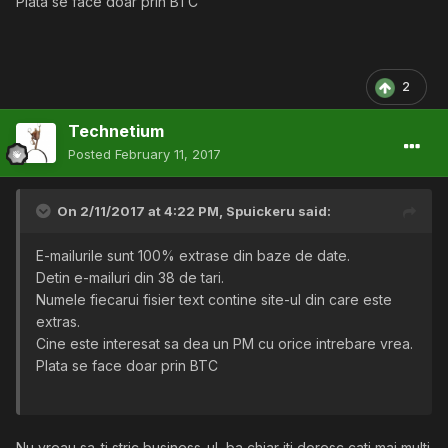
Plata se face doar prin BTC
2
Technetium
Posted
February 11, 2017
On 2/11/2017 at 4:22 PM,
Spuickeru
said:
E-mailurile sunt 100% extrase din baze de date.
Detin e-mailuri din 38 de tari.
Numele fiecarui fisier text contine site-ul din care este
extras.
Cine este interesat sa dea un PM cu orice intrebare vrea.
Plata se face doar prin BTC
Nu vreau sa-ti stric business-ul, ba chiar iti doresc cati mai multi