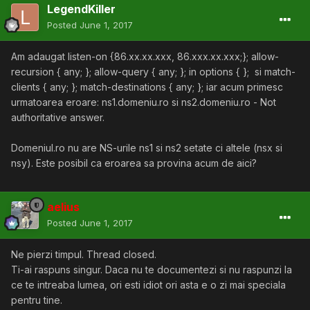
LegendKiller
Posted
June 1, 2017
Am adaugat
listen-on {86.xx.xx.xxx, 86.xxx.xx.xxx;}; allow-
recursion { any; }; allow-query { any; }; in options { }; si match-
clients { any; }; match-destinations { any; }; iar acum primesc
urmatoarea eroare: ns1.domeniu.ro si ns2.domeniu.ro - Not
authoritative answer.
Domeniul.ro nu are NS-urile ns1 si ns2 setate ci altele (nsx si
nsy). Este posibil ca eroarea sa provina acum de aici?
aelius
Posted
June 1, 2017
Ne pierzi timpul. Thread closed.
Ti-ai raspuns singur. Daca nu te documentezi si nu raspunzi la
ce te intreaba lumea, ori esti idiot ori asta e o zi mai speciala
pentru tine.