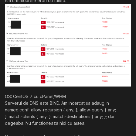
Am urmatoarele erori cu failed:
OS: CentOS 7 cu cPanel/WHM
Serverul de DNS este BIND. Am incercat sa adaug in
named.conf allow-recursion { any; }; allow-query { any;
}; match-clients { any; }; match-destinations { any; }; dar
degeaba. Nu functioneaza nici cu astea.