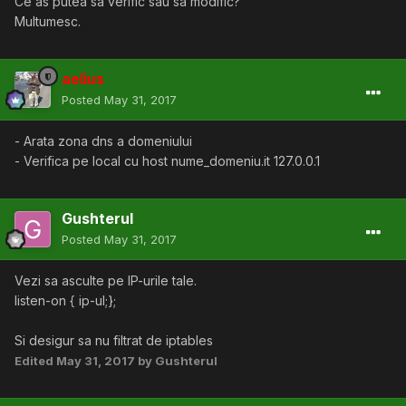
Ce as putea sa verific sau sa modific?
Multumesc.
aelius
Posted
May 31, 2017
- Arata zona dns a domeniului
- Verifica pe local cu host nume_domeniu.it 127.0.0.1
Gushterul
Posted
May 31, 2017
Vezi sa asculte pe IP-urile tale.
listen-on { ip-ul;};
Si desigur sa nu filtrat de iptables
Edited
May 31, 2017
by Gushterul