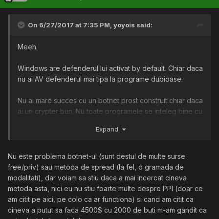
On 6/27/2017 at 7:35 PM,
yoyois
said:
Meeh.
Windows are defenderul lui activat by default. Chiar daca
nu ai AV defenderul mai tipa la programe dubioase.
Nu ai mare succes cu un botnet prost construit chiar daca
ai un crypter bun. Nu toate programele se inteleg bine cu
orice crypter.
Expand
Cel mai profitabil si destept e sa iti customizezi tu propriul
client de botnet, FUD, cu persistenta sau alte exploituri
nou aparute. Plus dezvolta sau cumpara o metoda buna
Nu este problema botnet-ul (sunt destul de multe surse
de spread.
free/priv) sau metoda de spread (la fel, o gramada de
modalitati), dar voiam sa stiu daca a mai incercat cineva
Cat despre PPI am auzit putine si nu prea de bine. Poti sa
metoda asta, nici eu nu stiu foarte multe despre PPI (doar ce
incerci daca ai gasit o retea buna si poti face treaba sa
am citit pe aici, pe colo ca ar functiona) si cand am citit ca
mearga. (eu personal nu am auzit ca PPI ar fi foarte
cineva a putut sa faca 4500$ cu 2000 de buti m-am gandit ca
profitabil intr-un botnet)