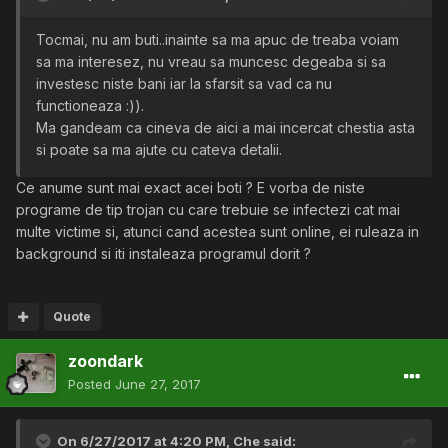
Tocmai, nu am buti..inainte sa ma apuc de treaba voiam
sa ma interesez, nu vreau sa muncesc degeaba si sa
investesc niste bani iar la sfarsit sa vad ca nu
functioneaza :)).
Ma gandeam ca cineva de aici a mai incercat chestia asta
si poate sa ma ajute cu cateva detalii.
Ce anume sunt mai exact acei boti ? E vorba de niste
programe de tip trojan cu care trebuie se infectezi cat mai
multe victime si, atunci cand acestea sunt online, ei ruleaza in
background si iti instaleaza programul dorit ?
Quote
zoondark
Posted
June 27, 2017
On 6/27/2017 at 4:20 PM,
Che
said: