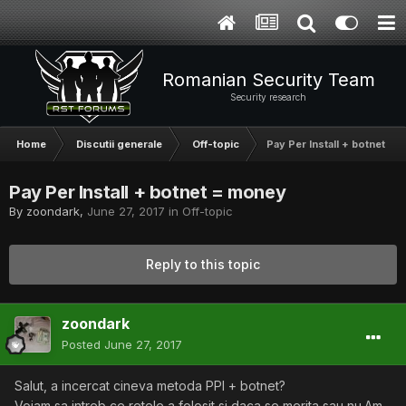
Romanian Security Team
Security research
Home
Discutii generale
Off-topic
Pay Per Install + botnet =
Pay Per Install + botnet = money
By
zoondark
,
June 27, 2017
in
Off-topic
Reply to this topic
zoondark
Posted
June 27, 2017
Salut, a incercat cineva metoda PPI + botnet?
Voiam sa intreb ce retele a folosit si daca se merita sau nu.Am