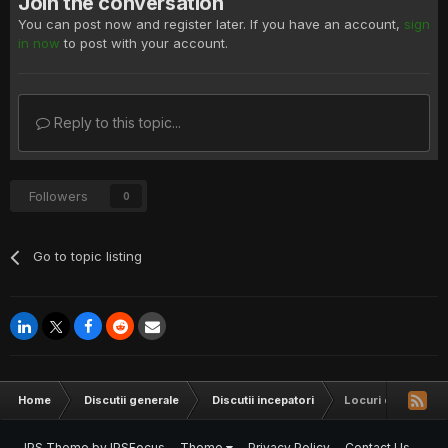
Join the conversation
You can post now and register later. If you have an account,
sign
in now
to post with your account.
Reply to this topic...
Followers
0
Go to topic listing
Home
Discutii generale
Discutii incepatori
Locuri de munca, s
IPS Theme
by
IPSFocus
Theme
Privacy Policy
Contact Us