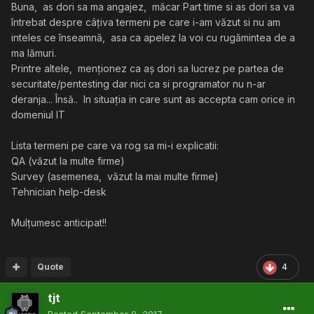
Buna, as dori sa ma angajez, măcar Part time si as dori sa va
întrebat despre câțiva termeni pe care i-am văzut si nu am
inteles ce înseamnă, asa ca apelez la voi cu rugămintea de a
ma lămuri.
Printre altele, menționez ca aș dori sa lucrez pe partea de
securitate/pentesting dar nici ca si programator nu n-ar
deranja... Însă.. In situația in care sunt as accepta cam orice in
domeniul IT
Lista termeni pe care va rog sa mi-i explicatii:
QA (văzut la multe firme)
Survey (asemenea, văzut la mai multe firme)
Tehnician help-desk
Mulțumesc anticipat!!
Quote
4
tjt