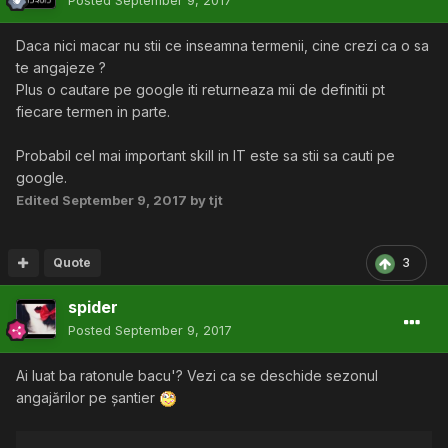
Posted
September 9, 2017
Daca nici macar nu stii ce inseamna termenii, cine crezi ca o sa
te angajeze ?
Plus o cautare pe google iti returneaza mii de definitii pt
fiecare termen in parte.
Probabil cel mai important skill in IT este sa stii sa cauti pe
google.
Edited
September 9, 2017
by tjt
Quote
3
spider
Posted
September 9, 2017
Ai luat ba ratonule bacu'? Vezi ca se deschide sezonul
angajărilor pe șantier