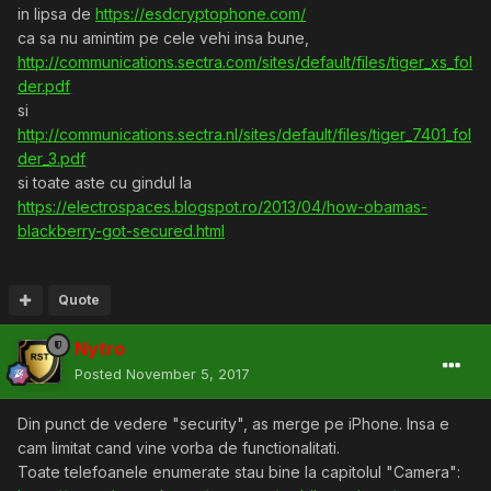
in lipsa de
https://esdcryptophone.com/
ca sa nu amintim pe cele vehi insa bune,
http://communications.sectra.com/sites/default/files/tiger_xs_fol
der.pdf
si
http://communications.sectra.nl/sites/default/files/tiger_7401_fol
der_3.pdf
si toate aste cu gindul la
https://electrospaces.blogspot.ro/2013/04/how-obamas-
blackberry-got-secured.html
Quote
Nytro
Posted
November 5, 2017
Din punct de vedere "security", as merge pe iPhone. Insa e
cam limitat cand vine vorba de functionalitati.
Toate telefoanele enumerate stau bine la capitolul "Camera":