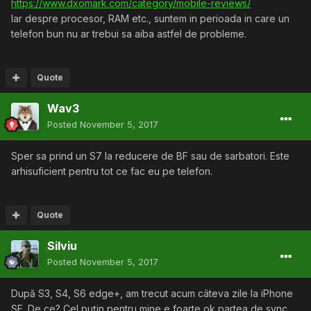
https://www.dxomark.com/category/mobile-reviews/
Iar despre procesor, RAM etc., suntem in perioada in care un
telefon bun nu ar trebui sa aiba astfel de probleme.
Quote
Wav3
Posted
November 5, 2017
Sper sa prind un S7 la reducere de BF sau de sarbatori. Este
arhisuficient pentru tot ce fac eu pe telefon.
Quote
Silviu
Posted
November 5, 2017
După S3, S4, S6 edge+, am trecut acum câteva zile la iPhone
SE. De ce? Cel puțin pentru mine e foarte ok partea de sync