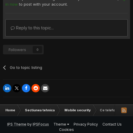
in now
to post with your account.
Reply to this topic...
Followers
0
Go to topic listing
Home
Sectiunea tehnica
Mobile security
Ce telefon v-ati dor
IPS Theme
by
IPSFocus
Theme
Privacy Policy
Contact Us
Cookies