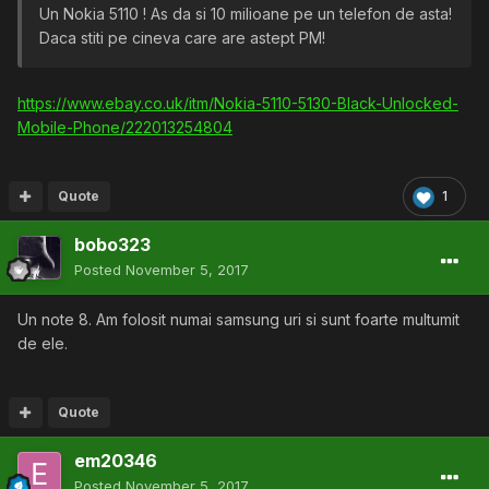
Un Nokia 5110 ! As da si 10 milioane pe un telefon de asta!
Daca stiti pe cineva care are astept PM!
https://www.ebay.co.uk/itm/Nokia-5110-5130-Black-Unlocked-
Mobile-Phone/222013254804
Quote
1
bobo323
Posted
November 5, 2017
Un note 8. Am folosit numai samsung uri si sunt foarte multumit
de ele.
Quote
em20346
Posted
November 5, 2017