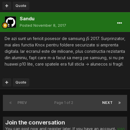
Quote
Sandu
Posted
November 8, 2017
De azi sunt un fericit posesor de samsung j5 2017. Surprinzator,
mai ales functia Knox pentru foldere securizate si amprenta
digitala. Iar ecranul este de milioane, plus constructia rezistanta
din aluminiu, fapt care m-a facut sa merg pe samsung, si nu pe
huawei p10 lite, care spatele era full sticla -> alunecos si fragil.
Quote
PREV
Page 1 of 2
NEXT
Join the conversation
You can post now and register later. If you have an account,
sign