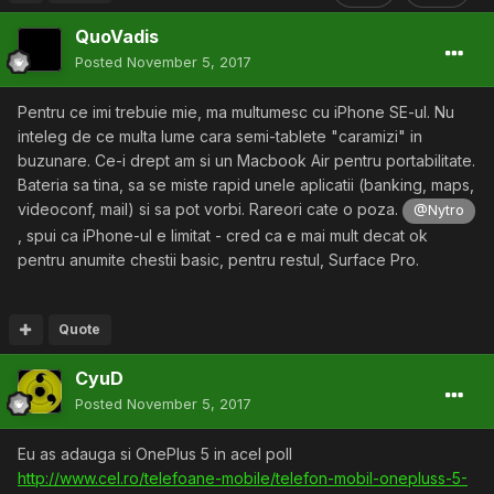
QuoVadis
Posted
November 5, 2017
Pentru ce imi trebuie mie, ma multumesc cu iPhone SE-ul. Nu
inteleg de ce multa lume cara semi-tablete "caramizi" in
buzunare. Ce-i drept am si un Macbook Air pentru portabilitate.
Bateria sa tina, sa se miste rapid unele aplicatii (banking, maps,
videoconf, mail) si sa pot vorbi. Rareori cate o poza.
@Nytro
, spui ca iPhone-ul e limitat - cred ca e mai mult decat ok
pentru anumite chestii basic, pentru restul, Surface Pro.
Quote
CyuD
Posted
November 5, 2017
Eu as adauga si OnePlus 5 in acel poll
http://www.cel.ro/telefoane-mobile/telefon-mobil-onepluss-5-