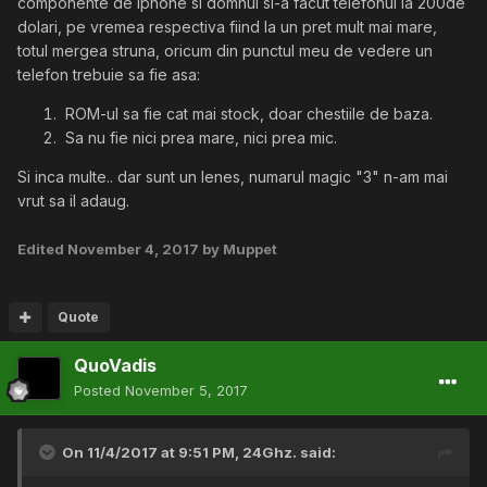
componente de iphone si domnul si-a facut telefonul la 200de
dolari, pe vremea respectiva fiind la un pret mult mai mare,
totul mergea struna, oricum din punctul meu de vedere un
telefon trebuie sa fie asa:
ROM-ul sa fie cat mai stock, doar chestiile de baza.
Sa nu fie nici prea mare, nici prea mic.
Si inca multe.. dar sunt un lenes, numarul magic "3" n-am mai
vrut sa il adaug.
Edited
November 4, 2017
by Muppet
Quote
QuoVadis
Posted
November 5, 2017
On 11/4/2017 at 9:51 PM,
24Ghz.
said: