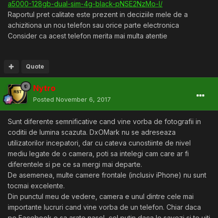
a5000-128gb-dual-sim-4g-black-pNSE2NzMo-l/
Raportul pret calitate este prezent in deciziile mele de a
achizitiona un nou telefon sau orice parte electronica
Consider ca acest telefon merita mai multa atentie
Quote
Nytro
Posted
November 6, 2017
Sunt diferente semnificative cand vine vorba de fotografii in
coditii de lumina scazuta. DxOMark nu se adreseaza
utilizatorilor incepatori, dar cu cateva cunostiinte de nivel
mediu legate de o camera, poti sa intelegi cam care ar fi
diferentele si pe ce sa mergi mai departe.
De asemenea, multe camere frontale (inclusiv iPhone) nu sunt
tocmai excelente.
Din punctul meu de vedere, camera e unul dintre cele mai
importante lucruri cand vine vorba de un telefon. Chiar daca
pe Facebook o sa arate nasol, cel putin daca le savezi si te uiti