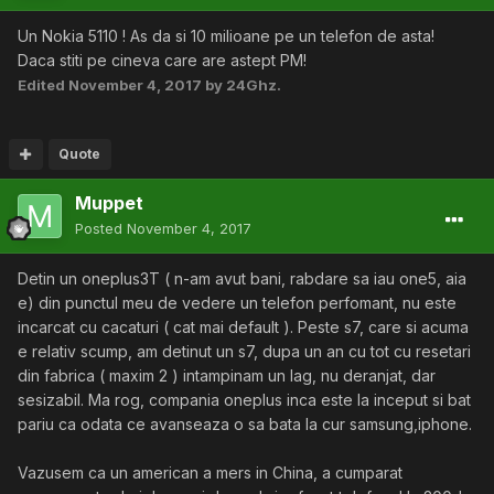
Un Nokia 5110 ! As da si 10 milioane pe un telefon de asta!
Daca stiti pe cineva care are astept PM!
Edited
November 4, 2017
by 24Ghz.
Quote
Muppet
Posted
November 4, 2017
Detin un oneplus3T ( n-am avut bani, rabdare sa iau one5, aia
e) din punctul meu de vedere un telefon perfomant, nu este
incarcat cu cacaturi ( cat mai default ). Peste s7, care si acuma
e relativ scump, am detinut un s7, dupa un an cu tot cu resetari
din fabrica ( maxim 2 ) intampinam un lag, nu deranjat, dar
sesizabil. Ma rog, compania oneplus inca este la inceput si bat
pariu ca odata ce avanseaza o sa bata la cur samsung,iphone.
Vazusem ca un american a mers in China, a cumparat