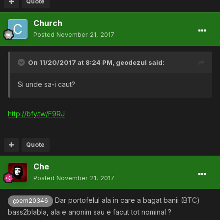
Quote
Church
Posted
November 21, 2017
On 11/20/2017 at 8:24 PM,
geodezul
said:
Si unde sa-i caut?
http://bfy.tw/F9RJ
Quote
Che
Posted
November 21, 2017
Dar portofelul ala in care a bagat banii (BTC)
@em20346
bass2blabla, ala e anonim sau e facut tot nominal ?