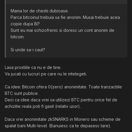
Mama lor de chestii dubioase.
Parca bitcoinul trebuia sa fie anonim. Musai trebuie acea
copie dupa BI?
Sunt eu mai schizofrenic si doresc un cont anonim de
bitcoin.
Si unde sa-i caut?
Lasa prostiile ca nu e de tine.
Va jucati cu lucruri pe care nu le intelegeti.
Ca idee: Bitcoin ofera 0(zero) anonimitate. Toate tranzactiile
BTC sunt publice.
Deci ca idee daca vrei sa utilizezi BTC pentru orice fel de
achizitie reala poti fi gasit (relativ usor).
Daca vrei anonimitate zkSNARKS in Monero sau scheme de
spalat bani Multi-level. (Banuiesc ca te depasesc tare).