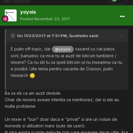
yoyois
Posted
November 23, 2017
On 11/23/2017 at 7:51 PM,
QuoVadis
said:
E putin off-topic, dar
vazand cu cat patos
@yoyois
scrii, banuiesc ca inca nu ai auzit de bitcoin tumblere /
mixere? Ca nu stii tu sa speli bitcoin-ul nu inseamna ca nu
e posibil. Uite tema pentru vacanta de Craciun, putin
research
Ba sa stii ca am auzit destule.
Chiar de mixere aveam intentia sa mentionez, dar si ele au
multe probleme.
Un mixer e "bun" doar daca e "privat" si are un volum de
monede si utilizatori mare (sute de useri).
In plus exista si niste metode prin care mixerele devin utile. Asa