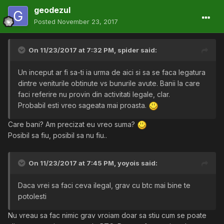
geodezul
Posted
November 23, 2017
On 11/23/2017 at 7:32 PM,
spider
said:
Un inceput ar fi sa-ti ia urma de aici si sa se faca legatura
dintre veniturile obtinute vs bunurile avute. Banii la care
faci referire nu provin din activitati legale, clar.
Probabil esti vreo sageata mai proasta.
Care bani? Am precizat eu vreo suma?
Posibil sa fiu, posibil sa nu fiu..
On 11/23/2017 at 7:45 PM,
yoyois
said:
Daca vrei sa faci ceva ilegal, grav cu btc mai bine te
potolesti
Nu vreau sa fac nimic grav vroiam doar sa stiu cum se poate