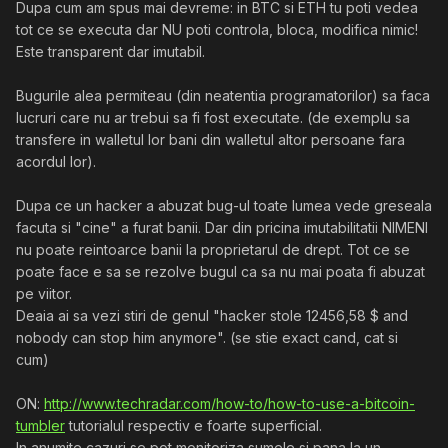
dolari, alora nu le poate da nimeni de urma ? Brusc nu mai
Dupa cum am spus mai devreme: in BTC si ETH tu poti vedea
e transparenta ca nu inteleg cum au putut sa "evapore"
tot ce se executa dar NU poti controla, bloca, modifica nimic!
ditamai banetu' ?
Este transparent dar imutabil.
P.S. Articolele sunt postate pe RST, nu le mai gasesc, dar
la un search cred ca iti apar.
Bugurile alea permiteau (din neatentia programatorilor) sa faca
lucruri care nu ar trebui sa fi fost executate. (de exemplu sa
transfere in walletul lor bani din walletul altor persoane fara
acordul lor).
Dupa ce un hacker a abuzat bug-ul toate lumea vede greseala
facuta si "cine" a furat banii. Dar din pricina imutabilitatii NIMENI
nu poate reintoarce banii la proprietarul de drept. Tot ce se
poate face e sa se rezolve bugul ca sa nu mai poata fi abuzat
pe viitor.
Deaia ai sa vezi stiri de genul "hacker stole 12456,58 $ and
nobody can stop him anymore". (se stie exact cand, cat si
cum)
ON:
http://www.techradar.com/how-to/how-to-use-a-bitcoin-
tumbler
tutorialul respectiv e foarte superficial.
In anumite cazuri se pot monitoriza sumele si pana la un