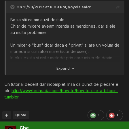
On 11/23/2017 at 8:08 PM,
yoyois
said:
Ba sa stii ca am auzit destule.
Chiar de mixere aveam intentia sa mentionez, dar si ele
au multe probleme.
Un mixer e "bun" doar daca e "privat" si are un volum de
monede si utilizatori mare (sute de useri).
In plus exista si niste metode prin care mixerele devin
utile. Asa out of the box un mixer ofera 0 securitate.
Expand
O idee de mixer bun sunt ICO.
Un tutorial decent dar incomplet. Insa ca punct de plecare e
Sunt niste strategii multi-leveled pt spalat banii prin
ok:
http://www.techradar.com/how-to/how-to-use-a-bitcoin-
mixere. Dar ele nu "curata" banii ci doar ingreuneaza
tumbler
urmarilea lor. (muta dovezile de cauza spre corelatie)
bine punctat oricum. Mixerele utilizate
Quote
1
1
@QuoVadis
corect sunt aproape de "anonimitatea" de care se
Che
vorbeste in topic.