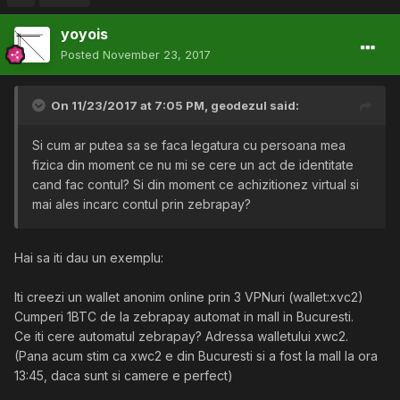
yoyois
Posted
November 23, 2017
On 11/23/2017 at 7:05 PM,
geodezul
said:
Si cum ar putea sa se faca legatura cu persoana mea
fizica din moment ce nu mi se cere un act de identitate
cand fac contul? Si din moment ce achizitionez virtual si
mai ales incarc contul prin zebrapay?
Hai sa iti dau un exemplu:
Iti creezi un wallet anonim online prin 3 VPNuri (wallet:xvc2)
Cumperi 1BTC de la zebrapay automat in mall in Bucuresti.
Ce iti cere automatul zebrapay? Adressa walletului xwc2.
(Pana acum stim ca xwc2 e din Bucuresti si a fost la mall la ora
13:45, daca sunt si camere e perfect)