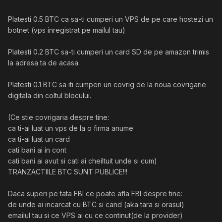
Platesti 0.5 BTC ca sa-ti cumperi un VPS de pe care hostezi un
botnet (vps inregistrat pe mailul tau)
Platesti 0.2 BTC sa-ti cumperi un card SD de pe amazon trimis
la adresa ta de acasa.
Platesti 0.1 BTC sa iti cumperi un covrig de la noua covrigarie
digitala din coltul blocului.
(Ce stie covrigaria despre tine:
ca ti-ai luat un vps de la o firma anume
ca ti-ai luat un card
cati bani ai in cont
cati bani ai avut si cati ai cheiltuit unde si cum)
TRANZACTIILE BTC SUNT PUBLICE!!!
Daca superi pe tata FBI ce poate afla FBI despre tine:
de unde ai incarcat cu BTC si cand (aka tara si orasul)
emailul tau si ce VPS ai cu ce continut(de la provider)