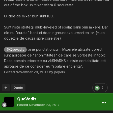
out of the box un mixer ofera 0 securitate.
O idee de mixer bun sunt ICO.
Sunt niste strategii multi-leveled pt spalat banii prin mixere. Dar
ele nu "curata" banii ci doar ingreuneaza urmarilea lor. (muta
dovezile de cauza spre corelatie)
bine punctat oricum. Mixerele utilizate corect
@QuoVadis
sunt aproape de "anonimitatea" de care se vorbeste in topic.
Daca combini mixerele cu zkSNARKS si niste contabilitate esti
aproape de ce consider eu "spalare eficienta".
Edited
November 23, 2017
by yoyois
Quote
2
QuoVadis
Posted
November 23, 2017