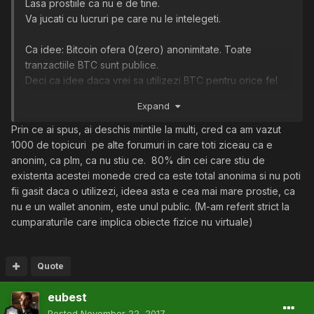
Lasa prostiile ca nu e de tine.
Va jucati cu lucruri pe care nu le intelegeti.
Ca idee: Bitcoin ofera 0(zero) anonimitate. Toate
tranzactiile BTC sunt publice.
Deci ca idee daca vrei sa utilizezi BTC pentru orice fel
de achizitie reala poti fi gasit (relativ usor).
Expand
Daca vrei anonimitate zkSNARKS in Monero sau scheme
Prin ce ai spus, ai deschis mintile la multi, cred ca am vazut
de spalat bani Multi-level. (Banuiesc ca te depasesc
1000 de topicuri pe alte forumuri in care toti ziceau ca e
tare).
anonim, ca plm, ca nu stiu ce. 80% din cei care stiu de
existenta acestei monede cred ca este total anonima si nu poti
PS: Ca iti cere buletinul sau nu BTC e tot public si walletul
fii gasit daca o utilizezi, ideea asta e cea mai mare prostie, ca
tau va fi foarte usor legat de persoana ta fizica.
nu e un wallet anonim, este unul public. (M-am referit strict la
cumparaturile care implica obiecte fizice nu virtuale)
Complete:
Bitcoin's blockchain technology assures imutability,
descentralization, distribution of all the transactions.
Quote
It DOES NOT assure: anonimity, privacy, security (of
eubest
private keys), protection against corelation attacks.
Posted
November 22, 2017