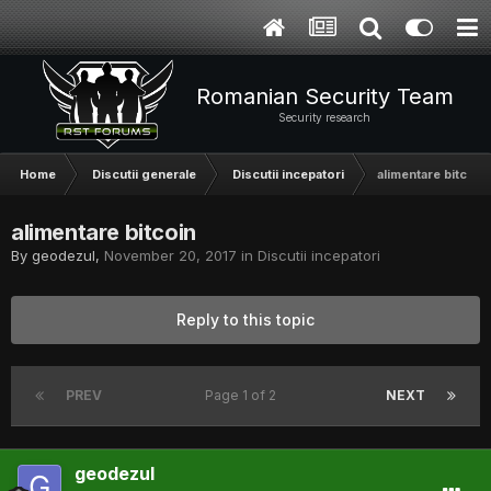
Romanian Security Team
Security research
Home
Discutii generale
Discutii incepatori
alimentare bitcoin
alimentare bitcoin
By
geodezul
,
November 20, 2017
in
Discutii incepatori
Reply to this topic
PREV
Page 1 of 2
NEXT
geodezul