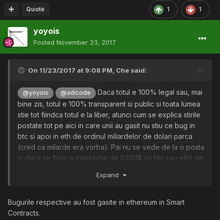
e transparenta ca nu inteleg cum au putut sa "evapore"
Quote
1
1
ditamai banetu' ?
yoyois
P.S. Articolele sunt postate pe RST, nu le mai gasesc, dar
la un search cred ca iti apar.
Posted
November 23, 2017
On 11/23/2017 at 9:08 PM,
Che
said:
Daca totul e 100% legal sau, mai
@yoyois
@adicode
bine zis, totul e 100% transparent si public si toata lumea
stie tot fiindca totul e la liber, atunci cum se explica stirile
postate tot pe aici in care unii au gasit nu stiu ce bug in
btc si apoi in eth de ordinul miliardelor de dolari parca
(cred ca milarde era vorba). Pai nu se vede de la o posta
si daca se face o tranzactie de 0.001$ (in btc sau eth) de
la cine si unde se duce ? Pai atunci, un milion de dolari
Expand
sau, si mai mult, un milard de dolari, nu e vizibil unde s-a
dus ? Atunci cum e cu transparenta asta de 100% daca
pe tine te poate despista pentru 10 dolari iar pe aia ca au
Bugurile respective au fost gasite in ethereum in Smart
dat un tun de un miliard (sau hai sa zicem si un milion) de
Contracts.