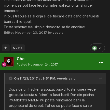
moment se pot face legaturi intre walletul original si cel
temporar.
In plus trebuie sa ai grija si de fiecare data cand cheltuiesti
bani sa il re-speli.
Exista scheme mai simple dovedite sa fie anonime.
Edited
November 23, 2017
by yoyois
Quote
2
Che
Posted
November 24, 2017
On 11/23/2017 at 9:51 PM,
yoyois
said:
Dupa ce un hacker a abuzat bug-ul toate lumea vede
greseala facuta si "cine" a furat banii. Dar din pricina
imutabilitatii NIMENI nu poate reintoarce banii la
proprietarul de drept. Tot ce se poate face e sa se