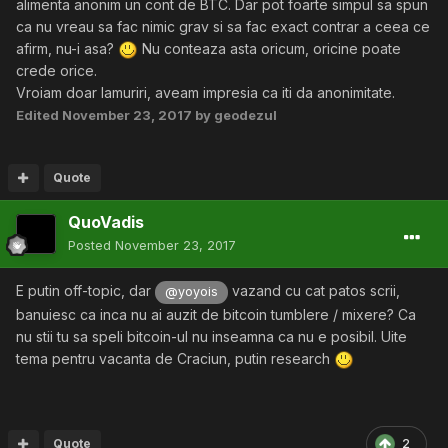
alimenta anonim un cont de BTC. Dar pot foarte simpul sa spun
ca nu vreau sa fac nimic grav si sa fac exact contrar a ceea ce
afirm, nu-i asa?
Nu conteaza asta oricum, oricine poate
crede orice.
Vroiam doar lamuriri, aveam impresia ca iti da anonimitate.
Edited
November 23, 2017
by geodezul
Quote
QuoVadis
Posted
November 23, 2017
E putin off-topic, dar
vazand cu cat patos scrii,
@yoyois
banuiesc ca inca nu ai auzit de bitcoin tumblere / mixere? Ca
nu stii tu sa speli bitcoin-ul nu inseamna ca nu e posibil. Uite
tema pentru vacanta de Craciun, putin research
Quote
2