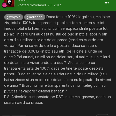
Daca combini mixerele cu zkSNARKS si niste contabilitate
Posted
November 23, 2017
esti aproape de ce consider eu "spalare eficienta".
Daca totul e 100% legal sau, mai bine
@yoyois
@adicode
zis, totul e 100% transparent si public si toata lumea stie tot
fiindca totul e la liber, atunci cum se explica stirile postate tot
pe aici in care unii au gasit nu stiu ce bug in btc si apoi in eth
de ordinul miliardelor de dolari parca (cred ca milarde era
vorba). Pai nu se vede de la o posta si daca se face o
tranzactie de 0.001$ (in btc sau eth) de la cine si unde se
duce ? Pai atunci, un milion de dolari sau, si mai mult, un milard
de dolari, nu e vizibil unde s-a dus ? Atunci cum e cu
transparenta asta de 100% daca pe tine te poate despista
pentru 10 dolari iar pe aia ca au dat un tun de un miliard (sau
hai sa zicem si un milion) de dolari, alora nu le poate da nimeni
de urma ? Brusc nu mai e transparenta ca nu inteleg cum au
putut sa "evapore" ditamai banetu' ?
P.S. Articolele sunt postate pe RST, nu le mai gasesc, dar la un
search cred ca iti apar.