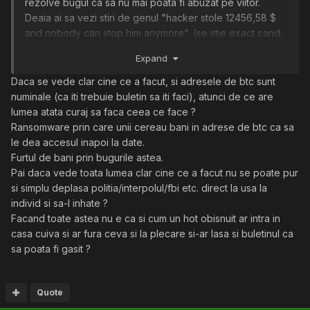
rezolve bugul ca sa nu mai poata fi abuzat pe viitor.
Deaia ai sa vezi stiri de genul "hacker stole 12456,58 $
and nobody can stop him anymore". (se stie exact cand,
cat si cum)
Expand
Daca se vede clar cine ce a facut, si adresele de btc sunt
numinale (ca iti trebuie buletin sa iti faci), atunci de ce are
lumea atata curaj sa faca ceea ce face ?
Ransomware prin care unii cereau bani in adrese de btc ca sa
le dea accesul inapoi la date.
Furtul de bani prin bugurile astea.
Pai daca vede toata lumea clar cine ce a facut nu se poate pur
si simplu deplasa politia/interpolul/fbi etc. direct la usa la
individ si sa-l inhate ?
Facand toate astea nu e ca si cum un hot obisnuit ar intra in
casa cuiva si ar fura ceva si la plecare si-ar lasa si buletinul ca
sa poata fi gasit ?
Quote