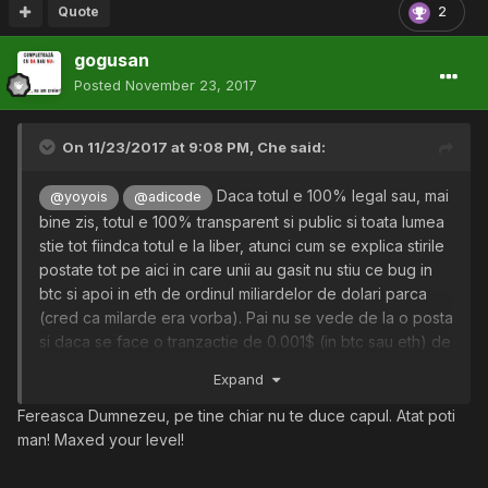
Quote
2
gogusan
Posted
November 23, 2017
On 11/23/2017 at 9:08 PM,
Che
said:
Daca totul e 100% legal sau, mai
@yoyois
@adicode
bine zis, totul e 100% transparent si public si toata lumea
stie tot fiindca totul e la liber, atunci cum se explica stirile
postate tot pe aici in care unii au gasit nu stiu ce bug in
btc si apoi in eth de ordinul miliardelor de dolari parca
(cred ca milarde era vorba). Pai nu se vede de la o posta
si daca se face o tranzactie de 0.001$ (in btc sau eth) de
la cine si unde se duce ? Pai atunci, un milion de dolari
Expand
sau, si mai mult, un milard de dolari, nu e vizibil unde s-a
dus ? Atunci cum e cu transparenta asta de 100% daca
Fereasca Dumnezeu, pe tine chiar nu te duce capul. Atat poti
pe tine te poate despista pentru 10 dolari iar pe aia ca au
man! Maxed your level!
dat un tun de un miliard (sau hai sa zicem si un milion) de
dolari, alora nu le poate da nimeni de urma ? Brusc nu mai