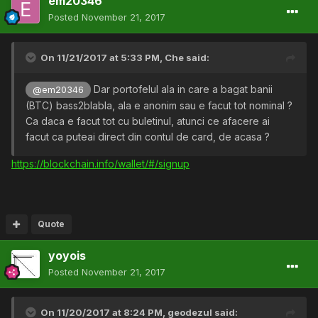
em20346
Posted
November 21, 2017
On 11/21/2017 at 5:33 PM,
Che
said:
Dar portofelul ala in care a bagat banii
@em20346
(BTC) bass2blabla, ala e anonim sau e facut tot nominal ?
Ca daca e facut tot cu buletinul, atunci ce afacere ai
facut ca puteai direct din contul de card, de acasa ?
https://blockchain.info/wallet/#/signup
Quote
yoyois
Posted
November 21, 2017
On 11/20/2017 at 8:24 PM,
geodezul
said: