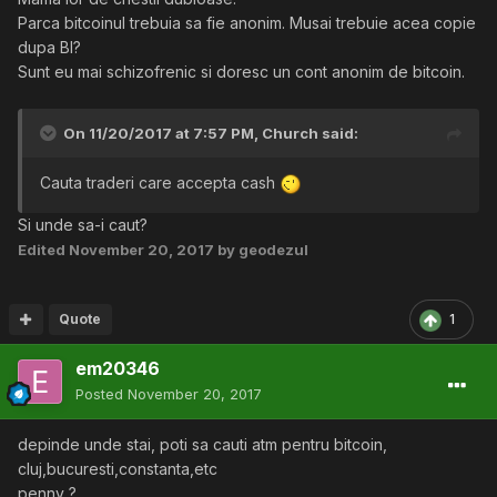
Parca bitcoinul trebuia sa fie anonim. Musai trebuie acea copie
dupa BI?
Sunt eu mai schizofrenic si doresc un cont anonim de bitcoin.
On 11/20/2017 at 7:57 PM,
Church
said:
Cauta traderi care accepta cash
Si unde sa-i caut?
Edited
November 20, 2017
by geodezul
Quote
1
em20346
Posted
November 20, 2017
depinde unde stai, poti sa cauti atm pentru bitcoin,
cluj,bucuresti,constanta,etc
penny ?