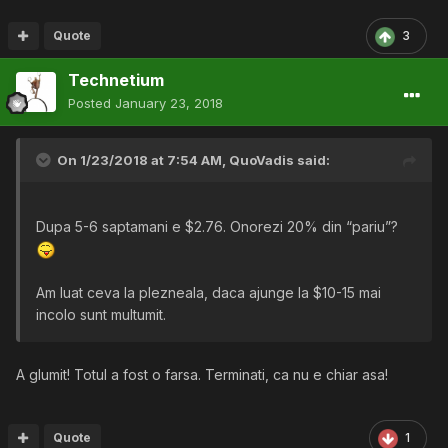
Quote
3
Technetium
Posted
January 23, 2018
On 1/23/2018 at 7:54 AM,
QuoVadis
said:
Dupa 5-6 saptamani e $2.76. Onorezi 20% din “pariu”?
Am luat ceva la plezneala, daca ajunge la $10-15 mai
incolo sunt multumit.
A glumit! Totul a fost o farsa. Terminati, ca nu e chiar asa!
Quote
1