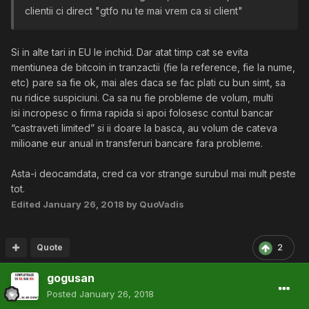
clientii ci direct "gtfo nu te mai vrem ca si client"
Si in alte tari in EU le inchid. Dar atat timp cat se evita
mentiunea de bitcoin in tranzactii (fie la reference, fie la nume,
etc) pare sa fie ok, mai ales daca se fac plati cu bun simt, sa
nu ridice suspiciuni. Ca sa nu fie probleme de volum, multi
isi incropesc o firma rapida si apoi folosesc contul bancar
“castraveti limited” si ii doare la basca, au volum de cateva
milioane eur anual in transferuri bancare fara probleme.
Asta-i deocamdata, cred ca vor strange surubul mai mult peste
tot.
Edited
January 26, 2018
by QuoVadis
Quote
2
gogusan
Posted
January 26, 2018