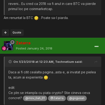
reveni... Eu cred ca 2018 va fi anul in care BTC va pierde
primul loc pe coinmarketcap.
Am renuntat la BTC
. Poate sa-l piarda.
Quote
Zatarra
Posted
January 24, 2018
On 1/23/2018 at 12:23 AM,
Technetium
said:
Daca ai fi citit cealalta pagina...asta e, ai invatat pe pielea
ta, acum ai experienta
.
edit:
Ce plm se intampla cu piata crypto? Stie cineva ceva
concret?
@mov_0ah_01
@Zatarra
@gogusan