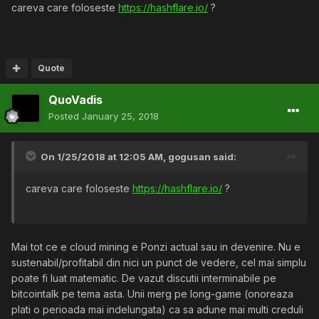
careva care foloseste
https://hashflare.io/
?
Quote
QuoVadis
Posted
January 25, 2018
On 1/25/2018 at 12:05 AM,
gogusan
said:
careva care foloseste
https://hashflare.io/
?
Mai tot ce e cloud mining e Ponzi actual sau in devenire. Nu e
sustenabil/profitabil din nici un punct de vedere, cel mai simplu
poate fi luat matematic. De vazut discutii interminabile pe
bitcointalk pe tema asta. Unii merg pe long-game (onoreaza
plati o perioada mai indelungata) ca sa adune mai multi creduli