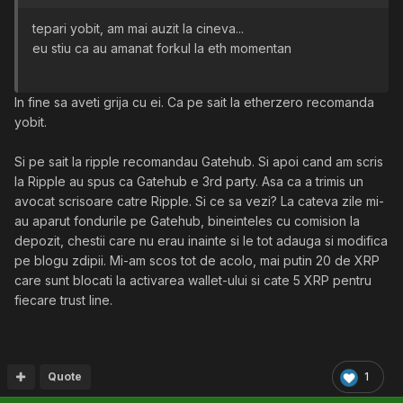
tepari yobit, am mai auzit la cineva...
eu stiu ca au amanat forkul la eth momentan
In fine sa aveti grija cu ei. Ca pe sait la etherzero recomanda
yobit.
Si pe sait la ripple recomandau Gatehub. Si apoi cand am scris
la Ripple au spus ca Gatehub e 3rd party. Asa ca a trimis un
avocat scrisoare catre Ripple. Si ce sa vezi? La cateva zile mi-
au aparut fondurile pe Gatehub, bineinteles cu comision la
depozit, chestii care nu erau inainte si le tot adauga si modifica
pe blogu zdipii. Mi-am scos tot de acolo, mai putin 20 de XRP
care sunt blocati la activarea wallet-ului si cate 5 XRP pentru
fiecare trust line.
Quote
1