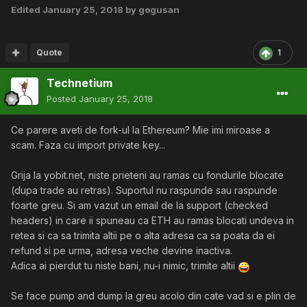
Edited
January 25, 2018
by gogusan
Quote
1
Technetium
Posted
January 25, 2018
Ce parere aveti de fork-ul la Ethereum? Mie imi miroase a
scam. Faza cu import private key...
Grija la yobit.net, niste prieteni au ramas cu fondurile blocate
(dupa trade au retras). Suportul nu raspunde sau raspunde
foarte greu. Si am vazut un email de la support (checked
headers) in care ii spuneau ca ETH au ramas blocati undeva in
retea si ca sa trimita altii pe o alta adresa ca sa poata da ei
refund si pe urma, adresa veche devine inactiva.
Adica ai pierdut tu niste bani, nu-i nimic, trimite altii
Se face pump and dump la greu acolo din cate vad si e plin de