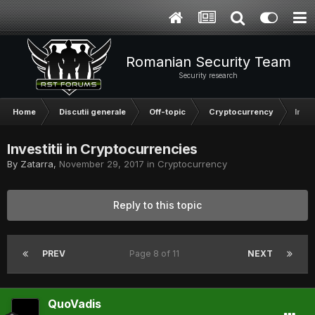
Romanian Security Team
Security research
Home
Discutii generale
Off-topic
Cryptocurrency
Inves
Investitii in Cryptocurrencies
By
Zatarra
,
November 29, 2017
in
Cryptocurrency
Reply to this topic
PREV
Page 8 of 11
NEXT
QuoVadis