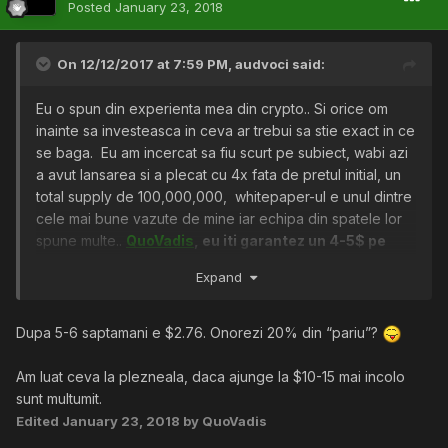
Posted
January 23, 2018
On 12/12/2017 at 7:59 PM,
audvoci
said:
Eu o spun din experienta mea din crypto.. Si orice om
inainte sa investeasca in ceva ar trebui sa stie exact in ce
se baga. Eu am incercat sa fiu scurt pe subiect, wabi azi
a avut lansarea si a plecat cu 4x fata de pretul initial, un
total supply de 100,000,000, whitepaper-ul e unul dintre
cele mai bune vazute de mine iar echipa din spatele lor
spune multe..
QuoVadis
, eu iti garantez un 4-5$ pe
wabi in urmatoarile 4-5 saptamani, chiar ma tine sa
Expand
merg si la un pariu de 4 eth-uri printr-un admin!
Dupa 5-6 saptamani e $2.76. Onorezi 20% din “pariu”?
Am luat ceva la plezneala, daca ajunge la $10-15 mai incolo
sunt multumit.
Edited
January 23, 2018
by QuoVadis