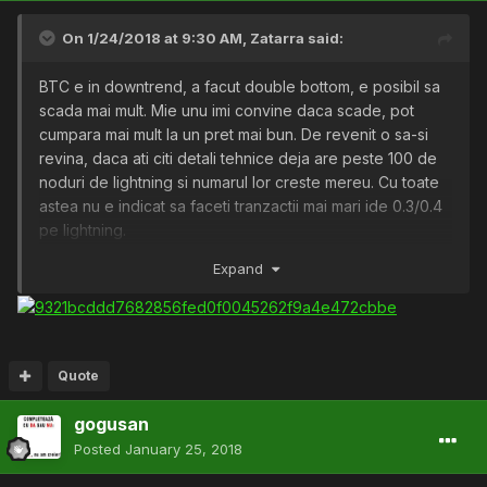
On 1/24/2018 at 9:30 AM,
Zatarra
said:
BTC e in downtrend, a facut double bottom, e posibil sa
scada mai mult. Mie unu imi convine daca scade, pot
cumpara mai mult la un pret mai bun. De revenit o sa-si
revina, daca ati citi detali tehnice deja are peste 100 de
noduri de lightning si numarul lor creste mereu. Cu toate
astea nu e indicat sa faceti tranzactii mai mari ide 0.3/0.4
pe lightning.
Expand
Tehnologia evolueaza, e posibil ca piata sa nu mai fie la
fel de bully ca in Decembrie cand a fost un bull run non-
stop si sa se corecteze. Sanse sunt zilnic, puteti merge
pe specula sau pe long term. Your money, your choice.
Quote
Idea e urmatoarea, buy the DIP, cand scade grav,
porfitati de ocazie, va va fi dor de momente de genul
gogusan
asta.
Posted
January 25, 2018