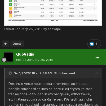
Edited
January 25, 2018
by asswipe
Quote
1
QuoVadis
Posted
January 26, 2018
On 1/26/2018 at 2:48 AM,
Shocker
said:
Desi nu e veste noua, trebuie reminder: au inceput
bancile romanesti sa inchida conturi cu crypto-related
transactions (depuneri in exchange-uri, withdraw-uri,
etc)... Pana acum stiu ca Raiffeisen, ING si BT au inchis
conturi in modul cel mai agresiv, fara discutii prealabile cu