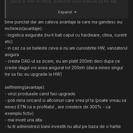
Daca le ofer in chirie, pretul lor lunar trebuie sa fie mai
mic decat cat ar castiga clientii din mining ca altfel nu le-
Expand
ar folosi nimeni si tot ce fac clientii e sa piarda bani.
Asta inseamna ca e mai profitabil sa fac direct mining
bine punctat dar am cateva avantaje la care ma gandesc eu:
decat sa inchiriez serverele.
inchiriezi(avantaje):
De ce as vrea sa inchiriez serverele pentru o marja mai
- logistica asigurata (nu-ti bati capul cu hardware, clima, curent
mica de profit?
etc)
- in caz ca se beleste ceva si nu am cunostinte HW, vanzatorul
asigura
- creste DAG-ul sa zicem, eu am platit 200mh deci dupa ce
creste dagul voi avea asigurat tot 200mh (daca minez singur
tre sa fac eu upgrade la HW)
selfmining(avantaje):
- vinzi produsele cand faci upgrade
- poti mina oricand si altcoinuri care vrea pl ta (poate vreau sa
minez ETN ca e profitabil , are crestere de 300% - ca
exemplu fictiv)
- mai inveti una alta
- tu iti administrezi banii investiti nu altul pe baza de o hartie