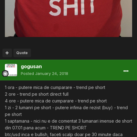
Quote
gogusan
Posted
January 24, 2018
1 ora - putere mica de cumparare - trend pe short
2 ore - trend pe short direct full
4 ore - putere mica de cumparare - trend pe short
1 zi - 2 lumanri pe short - putere infima de rezist (buy) - trend
pe short
1 saptamana - nici nu e de comentat 3 lumanari imense de short
din 07.01 pana acum - TREND PE SHORT
btc/usd inca e bullish, faceti scalp doar pe 30 minute daca