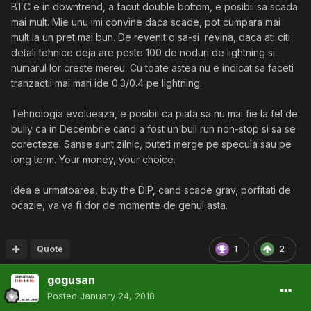
BTC e in downtrend, a facut double bottom, e posibil sa scada
mai mult. Mie unu imi convine daca scade, pot cumpara mai
mult la un pret mai bun. De revenit o sa-si revina, daca ati citi
detali tehnice deja are peste 100 de noduri de lightning si
numarul lor creste mereu. Cu toate astea nu e indicat sa faceti
tranzactii mai mari ide 0.3/0.4 pe lightning.
Tehnologia evolueaza, e posibil ca piata sa nu mai fie la fel de
bully ca in Decembrie cand a fost un bull run non-stop si sa se
corecteze. Sanse sunt zilnic, puteti merge pe specula sau pe
long term. Your money, your choice.
Idea e urmatoarea, buy the DIP, cand scade grav, porfitati de
ocazie, va va fi dor de momente de genul asta.
Quote
1
2
gogusan
Posted
January 24, 2018