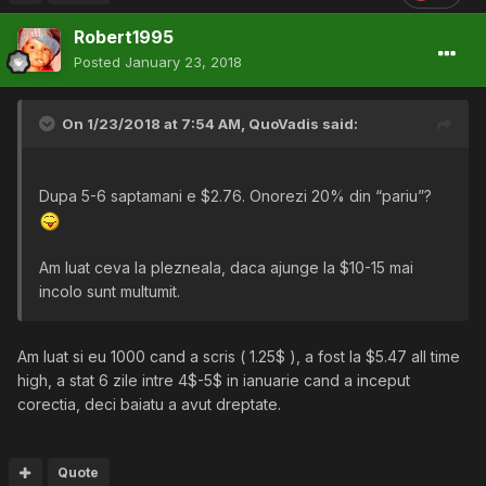
Robert1995
Posted
January 23, 2018
On 1/23/2018 at 7:54 AM,
QuoVadis
said:
Dupa 5-6 saptamani e $2.76. Onorezi 20% din “pariu”?
Am luat ceva la plezneala, daca ajunge la $10-15 mai
incolo sunt multumit.
Am luat si eu 1000 cand a scris ( 1.25$ ), a fost la $5.47 all time
high, a stat 6 zile intre 4$-5$ in ianuarie cand a inceput
corectia, deci baiatu a avut dreptate.
Quote