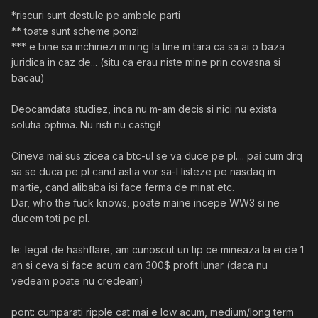
*riscuri sunt destule pe ambele parti
** toate sunt scheme ponzi
*** e bine sa inchiriezi mining la tine in tara ca sa ai o baza
juridica in caz de... (situ ca erau niste mine prin covasna si
bacau)
Deocamdata studiez, inca nu m-am decis si nici nu exista
solutia optima. Nu risti nu castigi!
Cineva mai sus zicea ca btc-ul se va duce pe pl.... pai cum drq
sa se duca pe pl cand astia vor sa-l listeze pe nasdaq in
martie, cand alibaba isi face ferma de minat etc.
Dar, who the fuck knows, poate maine incepe WW3 si ne
ducem toti pe pl.
le: legat de hashflare, am cunoscut un tip ce mineaza la ei de 1
an si ceva si face acum cam 300$ profit lunar (daca nu
vedeam poate nu credeam)
pont: cumparati ripple cat mai e low acum, medium/long term