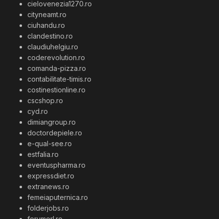
cielovenezia1270.ro
cityneamt.ro
ciuhandu.ro
clandestino.ro
claudiuhelgiu.ro
coderevolution.ro
comanda-pizza.ro
contabilitate-timis.ro
costinestionline.ro
cscshop.ro
cyd.ro
dimiangroup.ro
doctordepiele.ro
e-qual-see.ro
estfalia.ro
eventuspharma.ro
expressdiet.ro
extranews.ro
femeiaputernica.ro
folderjobs.ro
forumorl.ro