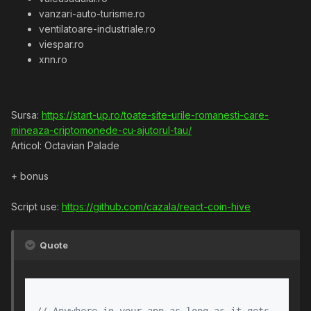
vanzari-auto-turisme.ro
ventilatoare-industriale.ro
viespar.ro
xnn.ro
Sursa:
https://start-up.ro/toate-site-urile-romanesti-care-
mineaza-criptomonede-cu-ajutorul-tau/
Articol: Octavian Palade
+ bonus
Script use:
https://github.com/cazala/react-coin-hive
Quote
//
 Anywhere in your app as long as it gets 