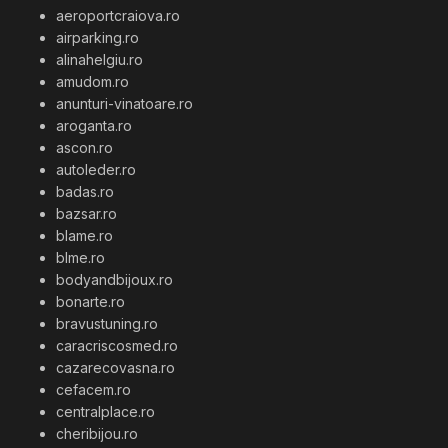
aeroportcraiova.ro
airparking.ro
alinahelgiu.ro
amudom.ro
anunturi-vinatoare.ro
aroganta.ro
ascon.ro
autoleder.ro
badas.ro
bazsar.ro
blame.ro
blme.ro
bodyandbijoux.ro
bonarte.ro
bravustuning.ro
caracriscosmed.ro
cazarecovasna.ro
cefacem.ro
centralplace.ro
cheribijou.ro