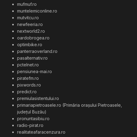
mufmuf.ro
muntelemiconline.ro
mutvitcu.ro
newfeeria.ro
nextworld2.ro
oardobrogea.ro
optimbike.ro
panterraoverland.ro
pasalternativ.ro
pctelnet.ro
pensiunea-mai.ro
piratefm.ro
pixwords.ro
predict.ro
premiulasistentului.ro
primariapietroasele.ro (Primăria orașului Pietroasele,
județul Buzău)
pronuntasibiu.ro
radio-pirat.ro
realitateafaracenzura.ro