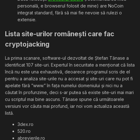
personală, e browserul folosit de mine) are NoCoin
integrat standard, fără să mai fie nevoie să rulezi o
extensie.
Lista site-urilor românești care fac
cryptojacking
La prima scanare, software-ul dezvoltat de Ștefan Tănase a
identificat 107 site-uri. Expertul în securitate a menționat că lista
încă nu este una exhaustivă, deoarece programul scris de el
pentru a analiza site-urile nu a accesat și site-uri care nu pot fi
apelate fără ”www.” în fața numelui domeniului și nici nu a
căutat în profunzime, deci s-ar putea să existe site-uri mai mari
cu scriptul mai bine ascuns. Tănase spune că următoarele
versiuni vor căuta mai profund, iar noi vom actualiza această
listă.
3dex.ro
520.ro
abrevierile.ro