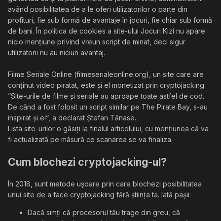
având posibilitatea de a le oferi utilizatorilor o parte din
profituri, fie sub formă de avantaje în jocuri, fie chiar sub formă
de bani. În politica de cookies a site-ului Jocuri Kizi nu apare
nicio mențiune privind vreun script de minat, deci sigur
utilizatorii nu au niciun avantaj.
Filme Seriale Online (filmeserialeonline.org), un site care are
conținut video piratat, este și el monetizat prin cryptojacking.
”Site-urile de filme și seriale au aproape toate astfel de cod.
De când a fost folosit un script similar pe The Pirate Bay, s-au
inspirat și ei”, a declarat Ștefan Tănase.
Lista site-urilor o găsiți la finalul articolului, cu mențiunea că va
fi actualizată pe măsură ce scanarea se va finaliza.
Cum blochezi cryptojacking-ul?
În 2018, sunt metode ușoare prin care blochezi posibilitatea
unui site de a face cryptojacking fără știința ta. Iată pașii:
Dacă simți că procesorul tău trage din greu, că