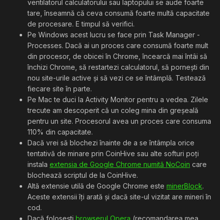
ventilatorul calculatorului sau laptopului se aude foarte
tare, înseamnă că ceva consumă foarte multă capacitate
de procesare. E timpul să verifici.
Pe Windows acest lucru se face prin Task Manager -
Processes. Dacă ai un proces care consumă foarte mult
din procesor, de obicei în Chrome, încearcă mai întâi să
închizi Chrome, să restartezi calculatorul, să pornești din
nou site-urile active și să vezi ce se întâmplă. Testează
fiecare site în parte.
Pe Mac te duci la Activity Monitor pentru a vedea. Zilele
trecute am descoperit că un coleg mina din greșeală
pentru un site. Procesorul avea un proces care consuma
110% din capacitate.
Dacă vrei să blochezi înainte de a se întâmpla orice
tentativă de minare prin CoinHive sau alte softuri poți
instala
extensia de Google Chrome numită NoCoin
care
blochează scriptul de la CoinHive.
Altă extensie utilă de Google Chrome este
minerBlock
.
Aceste extensii îți arată și dacă site-ul vizitat are mineri în
cod.
Dacă folosești
browserul Opera
(recomandarea mea