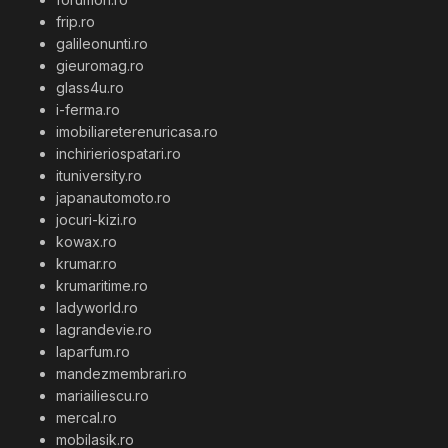
frip.ro
galileonunti.ro
gieuromag.ro
glass4u.ro
i-ferma.ro
imobiliareterenuricasa.ro
inchirieriospatari.ro
ituniversity.ro
japanautomoto.ro
jocuri-kizi.ro
kowax.ro
krumar.ro
krumaritime.ro
ladyworld.ro
lagrandevie.ro
laparfum.ro
mandezmembrari.ro
mariailiescu.ro
mercal.ro
mobilasik.ro