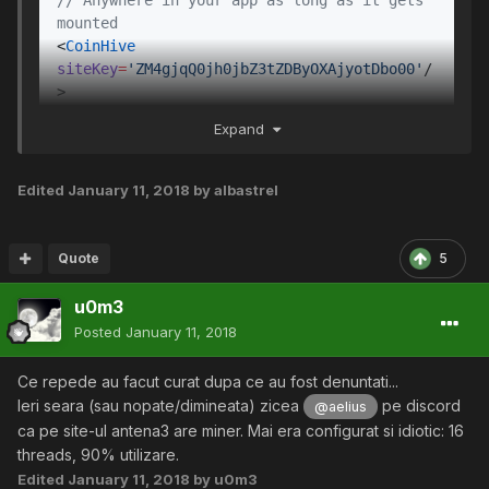
mounted
<
CoinHive
siteKey
=
'
ZM4gjqQ0jh0jbZ3tZDByOXAjyotDbo00
'
/
>
Expand
Edited
January 11, 2018
by albastrel
Quote
5
u0m3
Posted
January 11, 2018
Ce repede au facut curat dupa ce au fost denuntati...
Ieri seara (sau nopate/dimineata) zicea
pe discord
@aelius
ca pe site-ul antena3 are miner. Mai era configurat si idiotic: 16
threads, 90% utilizare.
Edited
January 11, 2018
by u0m3