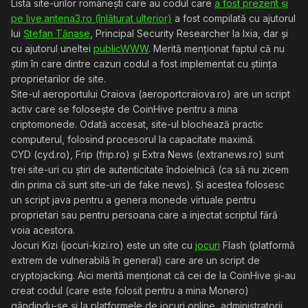
Lista site-urilor românești care au codul care
a fost prezent și
pe live.antena3.ro (înlăturat ulterior)
a fost compilată cu ajutorul
lui
Ștefan Tănase
, Principal Security Researcher la Ixia, dar și
cu ajutorul uneltei
publicWWW
. Merită menționat faptul că nu
știm în care dintre cazuri codul a fost implementat cu știința
proprietarilor de site.
Site-ul aeroportului Craiova (aeroportcraiova.ro) are un script
activ care se folosește de CoinHive pentru a mina
criptomonede. Odată accesat, site-ul blochează practic
computerul, folosind procesorul la capacitate maximă.
CYD (cyd.ro), Frip (frip.ro) și Extra News (extranews.ro) sunt
trei site-uri cu știri de autenticitate îndoielnică (ca să nu zicem
din prima că sunt site-uri de fake news). Și acestea folosesc
un script java pentru a genera monede virtuale pentru
proprietari sau pentru persoana care a injectat scriptul fără
voia acestora.
Jocuri Kizi (jocuri-kizi.ro) este un site cu
jocuri
Flash (platformă
extrem de vulnerabilă în general) care are un script de
cryptojacking. Aici merită menționat că cei de la CoinHive și-au
creat codul (care este folosit pentru a mina Monero)
gândindu-se și la platformele de jocuri online, administratorii