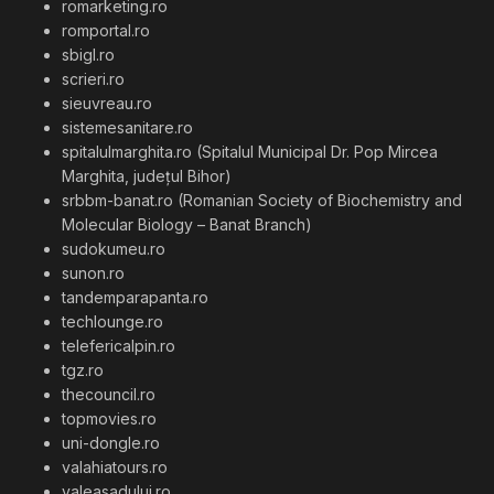
romarketing.ro
romportal.ro
sbigl.ro
scrieri.ro
sieuvreau.ro
sistemesanitare.ro
spitalulmarghita.ro (Spitalul Municipal Dr. Pop Mircea
Marghita, județul Bihor)
srbbm-banat.ro (Romanian Society of Biochemistry and
Molecular Biology – Banat Branch)
sudokumeu.ro
sunon.ro
tandemparapanta.ro
techlounge.ro
telefericalpin.ro
tgz.ro
thecouncil.ro
topmovies.ro
uni-dongle.ro
valahiatours.ro
valeasadului.ro