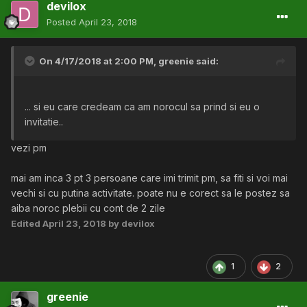
devilox
Posted
April 23, 2018
On 4/17/2018 at 2:00 PM,
greenie
said:
... si eu care credeam ca am norocul sa prind si eu o
invitatie..
vezi pm
mai am inca 3 pt 3 persoane care imi trimit pm, sa fiti si voi mai
vechi si cu putina activitate. poate nu e corect sa le postez sa
aiba noroc plebii cu cont de 2 zile
Edited
April 23, 2018
by devilox
1
2
greenie