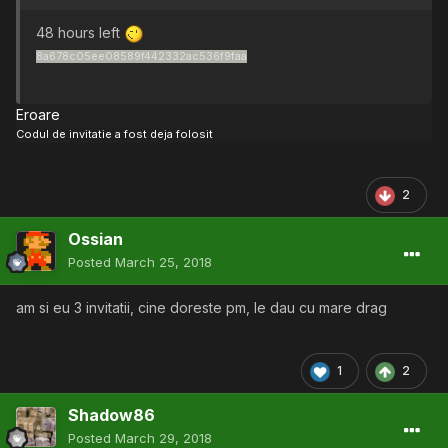
48 hours left
8a678c05ee08589f442332ac536f9faa
Eroare
Codul de invitatie a fost deja folosit
2
Ossian
Posted
March 25, 2018
am si eu 3 invitatii, cine doreste pm, le dau cu mare drag
1
2
Shadow86
Posted
March 29, 2018