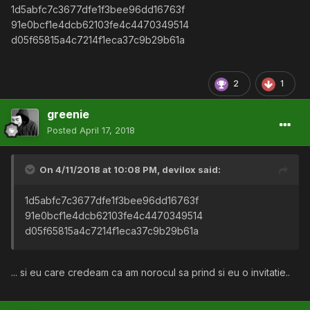
1d5abfc7c3677dfe1f3bee96dd16763f
91e0bcf1e4dcb62103fe4c4470349514
d05f65815a4c7214f1eca37c9b29b61a
2
1
greenie
Posted
April 17, 2018
On 4/11/2018 at 10:08 PM,
devilox
said:
1d5abfc7c3677dfe1f3bee96dd16763f
91e0bcf1e4dcb62103fe4c4470349514
d05f65815a4c7214f1eca37c9b29b61a
... si eu care credeam ca am norocul sa prind si eu o invitatie..