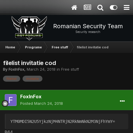
Romanian Security Team
Security research
Home
Programe
Free stuff
filelist invitatie cod
filelist invitatie cod
By
FoxInFox
,
March 24, 2018
in
Free stuff
filelist
invitatie
FoxInFox
Posted
March 24, 2018
YTM0MDI5N2U5YjkzNjM4NTRjN2RkNmNkN2M3NjFhYmY=
B64