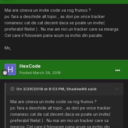
Mai are cineva un invite code va rog frumos ?
ps: fara a deschide alt topic , as dori pe orice tracker
romanesc cat de cat decent daca se poate un invite(
preferabil filelist ) . Nu mai am nici un tracker care sa mearga.
Cel care il foloseam pana acum sa inchis din pacate.
Ms,
HexCode
Posted
March 29, 2018
On 3/29/2018 at 8:53 PM,
Shadow86
said:
Mai are cineva un invite code va rog frumos ?
ps: fara a deschide alt topic , as dori pe orice tracker
romanesc cat de cat decent daca se poate un invite(
preferabil filelist ) . Nu mai am nici un tracker care sa
mearga. Cel care il foloseam pana acum sa inchis din