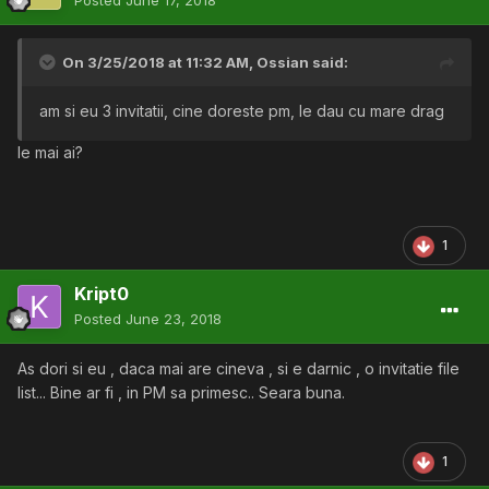
Posted
June 17, 2018
On 3/25/2018 at 11:32 AM,
Ossian
said:
am si eu 3 invitatii, cine doreste pm, le dau cu mare drag
le mai ai?
1
Kript0
Posted
June 23, 2018
As dori si eu , daca mai are cineva , si e darnic , o invitatie file
list... Bine ar fi , in PM sa primesc.. Seara buna.
1