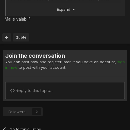
verifica contul. Astept oferte !
Expand
Plata prin btc eth ...
Mai e valabil?
Quote
Join the conversation
You can post now and register later. If you have an account,
sign
in now
to post with your account.
Reply to this topic...
Followers
0
Go to topic listing