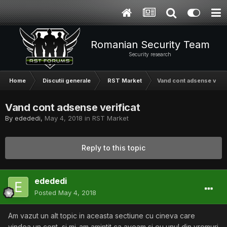
Romanian Security Team
Security research
Home
Discutii generale
RST Market
Vand cont adsense verif
Vand cont adsense verificat
By
edededi
,
May 4, 2018
in
RST Market
Reply to this topic
edededi
Posted
May 4, 2018
Am vazut un alt topic in aceasta sectiune cu cineva care
vindea un cont, si mi-am amintit ca aveam si eu unul din vremuri