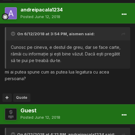
andreipacala1234
Posted
June 12, 2018
On 6/12/2018 at 3:54 PM,
aismen
said:
Cunosc pe cineva, e destul de greu, dar se face carte,
rămâi cu informație și ești bine văzut. Dacă ești pregătit
să te pui pe treabă du-te.
mi ai putea spune cum as putea lua legatura cu acea
persoana?
Quote
Guest
Posted
June 12, 2018
On 6/12/2018 at 4:12 PM,
andreipacala1234
said: