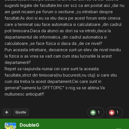
sugestii legate de facultate.Imi cer scz ca am postat aici ,dar nu
am gasit nicaieri pe forum o sectiune ,cu intrebari despre
facultati.As dori si eu sa stiu daca pe acest forum este cineva
care a terminat sau face automatica si calculatoare ,din cadrul
poli timisoara.Daca da atunci as dori sa va intreb,daca la
departamentul de informatica ,din cadrul automatica si
calculatoare ,se face fizica si daca da ,de ce nivel?
Pun aceasta intrebare, deoarece sunt un elev de nivel mediu
la fizica si as vrea sa vad cam cum stau lucruriile la acest
departament?
Repet sa raspunda numai cei care sunt la aceasta
facultate,strict din timisoara(nu bucuresti,nu cluj) si care stiu
cum sta treba la acest departament.Cei care sunt in
general"oamenii lui OFFTOPIC" ii rog sa se abtina.Va
multumesc anticipat!!!
Quote
1
1
DoubleG