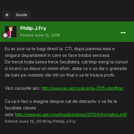
Quote
Philip.J.Fry
Posted
June 12, 2018
Eu as zice sa te bagi direct la CTI, dupa parerea mea e
singurul departament in care se face treaba serioasa.
De trecut toata lumea trece facultatea, cat timp mergi la cursuri
si incerci sa depui un minim efort.. atata ca o sa dai o gramada
de bani pe restante dar intr-un final o sa te treaca profii.
Vezi cursurile aici:
http://www.ac.upt.ro/licenta-2015.php#top
Ca sa-ti faci o imagine despre cat de distractiv o sa fie la
facultate citeste
asta:
http://www.ac.upt.ro/uploads/planuri/2015/Informatics.pdf
Edited
June 12, 2018
by Philip.J.Fry