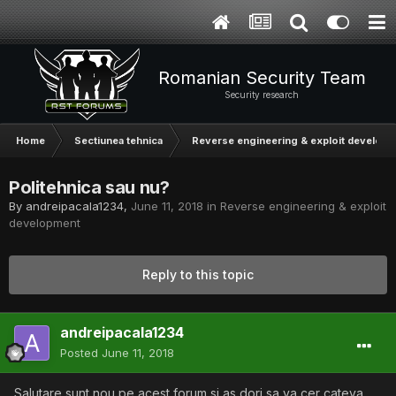
Romanian Security Team
Security research
Home
Sectiunea tehnica
Reverse engineering & exploit develop
Politehnica sau nu?
By
andreipacala1234
,
June 11, 2018
in
Reverse engineering & exploit
development
Reply to this topic
andreipacala1234
Posted
June 11, 2018
Salutare,sunt nou pe acest forum si as dori sa va cer cateva