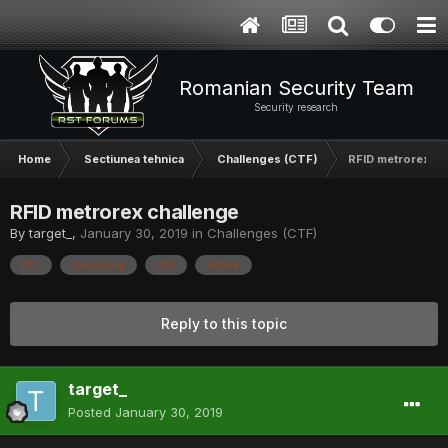
Romanian Security Team
Security research
Home
Sectiunea tehnica
Challenges (CTF)
RFID metrorex ch
RFID metrorex challenge
By
target_
,
January 30, 2019
in
Challenges (CTF)
nfc
decoding
rfid
mifare
Reply to this topic
target_
Posted
January 30, 2019