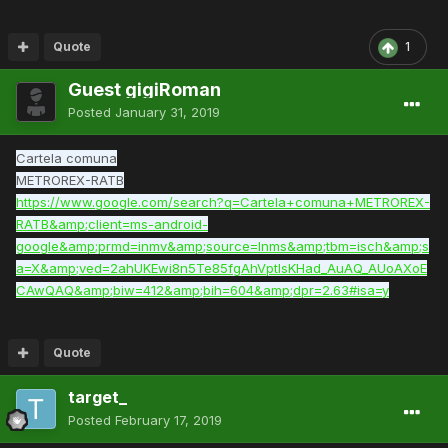
Quote
1
Guest gigiRoman
Posted
January 31, 2019
Cartela comuna
METROREX-RATB
https://www.google.com/search?q=Cartela+comuna+METROREX-
RATB&amp;client=ms-android-
google&amp;prmd=inmv&amp;source=lnms&amp;tbm=isch&amp;s
a=X&amp;ved=2ahUKEwi8n5Te85fgAhVptIsKHad_AuAQ_AUoAXoE
CAwQAQ&amp;biw=412&amp;bih=604&amp;dpr=2.63#isa=y
Quote
target_
Posted
February 17, 2019