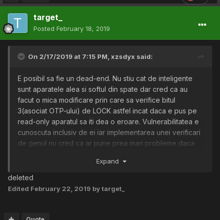
target_
Posted
February 18, 2019
On 2/17/2019 at 7:15 PM,
xzsdyx
said:
E posibil sa fie un dead-end. Nu stiu cat de inteligente
sunt aparatele alea si softul din spate dar cred ca au
facut o mica modificare prin care sa verifice bitul
3(asociat OTP-ului) de LOCK astfel incat daca e pus pe
read-only aparatul sa iti dea o eroare. Vulnerabilitatea e
cunoscuta inclusiv de ei iar implementarea unei verificari
de genul nu cred ca ar pune prea mari probleme daca
aparatele respective sunt reprogramabile sau comunica
Expand
cu un server.
deleted
In informatiile de pe cardul respectiv sunt si informatii
Edited
February 22, 2019
by target_
despre ruta. Era un program pentru android prin care
puteai citi informatiile respective dar nu stiu daca il mai
poti gasi.
Quote