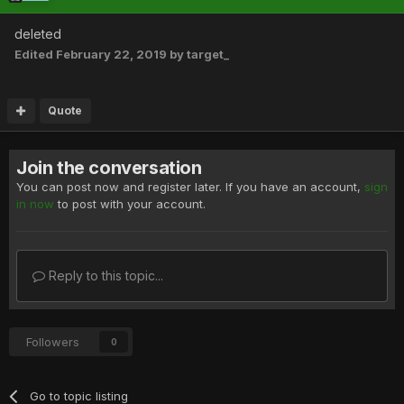
intentii bune sau nu.
deleted
Edited
February 22, 2019
by target_
Quote
Join the conversation
You can post now and register later. If you have an account,
sign
in now
to post with your account.
Reply to this topic...
Followers
0
Go to topic listing