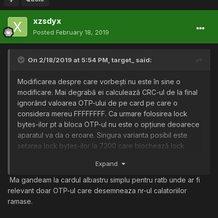
xzsdyx
In alta ordine de idei, ceea ce cauti si probabil ceea ce
vrei sa realizezi constituie o infractiune indiferent daca ai
Posted
February 18, 2019
intentii bune sau nu.
On 2/18/2019 at 5:54 PM,
target_
said:
Modificarea despre care vorbești nu este în sine o
modificare. Mai degrabă ei calculează CRC-ul de la final
ignorând valoarea OTP-ului de pe card pe care o
considera mereu FFFFFFFF. Ca urmare folosirea lock
bytes-ilor pt a bloca OTP-ul nu este o opțiune deoarece
aparatul va da o eroare. Singura varianta posibil este
setarea lock bytes-ilor la 7200 care blochează lock
byte-ul pt paginile 4-10. In acest fel timestamp-ul se
Expand
poate modifica după fiecare taxare. Rămâne de decodat
acest timestamp care se afla pe paginile 07-08 și
Ma gandeam la cardul albastru simplu pentru ratb unde ar fi
scrierea unei aplicații pt mobil.
relevant doar OTP-ul care desemneaza nr-ul calatoriilor
ramase.