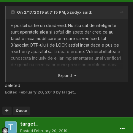
On 2/17/2019 at 7:15 PM,
xzsdyx
said:
E posibil sa fie un dead-end. Nu stiu cat de inteligente
sunt aparatele alea si softul din spate dar cred ca au
facut o mica modificare prin care sa verifice bitul
3(asociat OTP-ului) de LOCK astfel incat daca e pus pe
read-only aparatul sa iti dea o eroare. Vulnerabilitatea e
cunoscuta inclusiv de ei iar implementarea unei verificari
de genul nu cred ca ar pune prea mari probleme daca
aparatele respective sunt reprogramabile sau comunica
Expand
cu un server.
deleted
In informatiile de pe cardul respectiv sunt si informatii
Edited
February 20, 2019
by target_
despre ruta. Era un program pentru android prin care
puteai citi informatiile respective dar nu stiu daca il mai
poti gasi.
Quote
target_
In alta ordine de idei, ceea ce cauti si probabil ceea ce
vrei sa realizezi constituie o infractiune indiferent daca ai
Posted
February 20, 2019