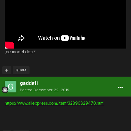
,ce model deții?
Quote
gaddafi
Posted
December 22, 2019
https://www.aliexpress.com/item/32896829470.html