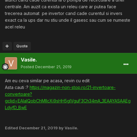
centrale. Am auzit ca exista un releu care ar putea face
trecerea automat pe invertor cand cade curentul si invers
exact ca la ups dar nu stiu unde il gasesc sau cum se numeste
acel releu
Quote
Vasile.
Posted
December 21, 2019
Am eu ceva similar pe acasa, revin cu edit
Asta cauti
:?
https://magazin-non-stop.ro/21-invertoare-
convertoare?
gclid=EAIaIQobChMIlcXi9sHH5gIVguF3Ch34mA_3EAAYASAAEg
LdyfD_BwE
Edited
December 21, 2019
by Vasile.