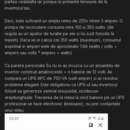
partea cealalalta iar pompa isi primeste tensiune de la
invertorul tau.
Deci, este suficient un simplu releu de 220v minim 3 amperi. O
pompa de recirculare consuma intre 150 si 350 watts. (de
regula au un ajustor de turatie pe ele si nu sunt folosite la
maxim). Daca iei in calcul cei 350 watts (maximum), consumul
exprimat in amperi este de aproximativ 1.6A (watts / volts =
ampers sau volts * ampers = watts)
Ca parere personala: Eu nu m-as incurca cu un ansamblu de
invertor construit amatoriceste + o baterie de 12 volti. As
cumpara un UPS APC de 750 VA (volt-amper) si as rezolva
problema elegant. Este obligatoriu ca UPS-ul sau invertorul
folosit sa genereze semnal sinusoidal, nicidecum
dreptunghiular. Trecerea de la retea la mod baterie pe un UPS
profesional se face electronic (tiristoare), nu prin contactele
unui releu.