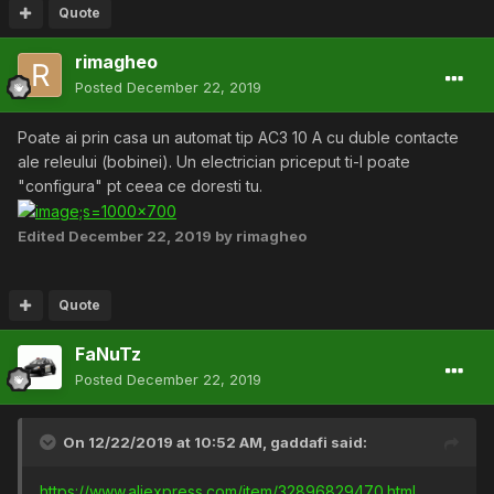
Quote
rimagheo
Posted
December 22, 2019
Poate ai prin casa un automat tip AC3 10 A cu duble contacte
ale releului (bobinei). Un electrician priceput ti-l poate
"configura" pt ceea ce doresti tu.
Edited
December 22, 2019
by rimagheo
Quote
FaNuTz
Posted
December 22, 2019
On 12/22/2019 at 10:52 AM,
gaddafi
said:
https://www.aliexpress.com/item/32896829470.html