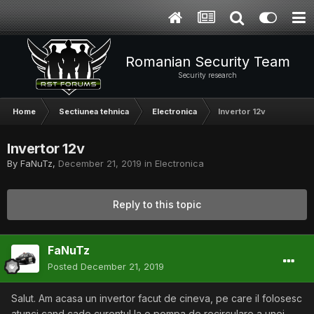
Romanian Security Team
Security research
Home
Sectiunea tehnica
Electronica
Invertor 12v
Invertor 12v
By
FaNuTz
,
December 21, 2019
in
Electronica
Reply to this topic
FaNuTz
Posted
December 21, 2019
Salut. Am acasa un invertor facut de cineva, pe care il folosesc
atunci cand cade curentul la o pompa de recirculare a unei