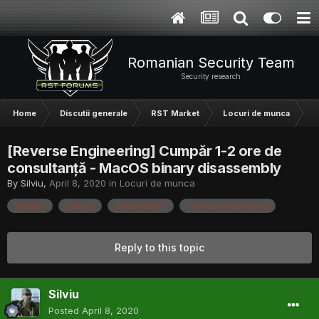
Romanian Security Team
Security research
Home
Discutii generale
RST Market
Locuri de munca
[
[Reverse Engineering] Cumpăr 1-2 ore de
consultanță - MacOS binary disassembly
By
Silviu
,
April 8, 2020
in
Locuri de munca
hopper
macos
disassembly
reverse engineering
Reply to this topic
Silviu
Posted
April 8, 2020