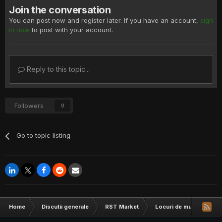
Join the conversation
You can post now and register later. If you have an account,
sign
in now
to post with your account.
Reply to this topic...
Followers
0
Go to topic listing
Home
Discutii generale
RST Market
Locuri de munca
[