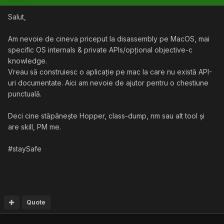
Salut,
Am nevoie de cineva priceput la disassembly pe MacOS, mai
specific OS internals & private APIs/opțional objective-c
knowledge.
Vreau să construiesc o aplicație pe mac la care nu există API-
uri documentate. Aici am nevoie de ajutor pentru o chestiune
punctuală.
Deci cine stăpânește Hopper, class-dump, nm sau alt tool și
are skill, PM me.
#staySafe
Quote