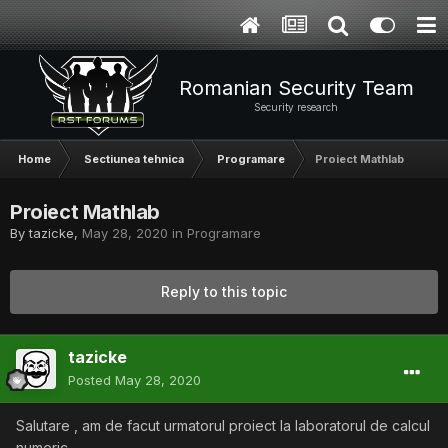
Romanian Security Team
Security research
Home
Sectiunea tehnica
Programare
Proiect Mathlab
Proiect Mathlab
By
tazicke
,
May 28, 2020
in
Programare
Reply to this topic
tazicke
Posted
May 28, 2020
Salutare , am de facut urmatorul proiect la laboratorul de calcul
numeric .