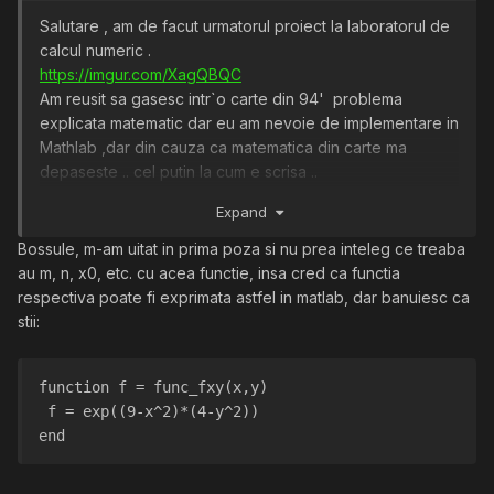
Salutare , am de facut urmatorul proiect la laboratorul de
calcul numeric .
https://imgur.com/XagQBQC
Am reusit sa gasesc intr`o carte din 94' problema
explicata matematic dar eu am nevoie de implementare in
Mathlab ,dar din cauza ca matematica din carte ma
depaseste .. cel putin la cum e scrisa ..
Este cineva m-ai iscusit la Mathlab sau matemarica de
Expand
genu sa imi explice problema mai omeneste ?
https://imgur.com/WL7tTRw
Bossule, m-am uitat in prima poza si nu prea inteleg ce treaba
PS:inainte sa dau zoom pe ultima poza din carte am
au m, n, x0, etc. cu acea functie, insa cred ca functia
crezut ca e ceva mesaj criptat ,atat de multe semne sunt
respectiva poate fi exprimata astfel in matlab, dar banuiesc ca
pe acolo
stii:
function f = func_fxy(x,y)

 f = exp((9-x^2)*(4-y^2))

end