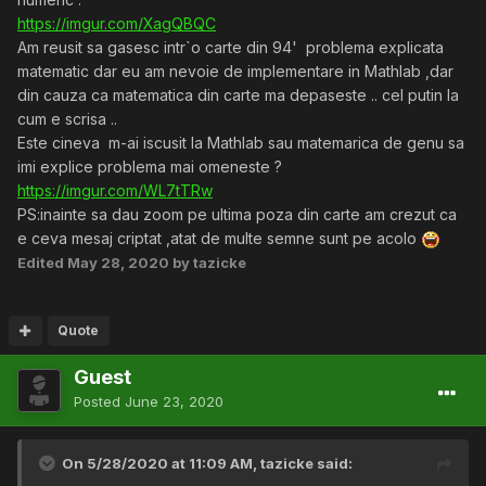
https://imgur.com/XagQBQC
Am reusit sa gasesc intr`o carte din 94' problema explicata
matematic dar eu am nevoie de implementare in Mathlab ,dar
din cauza ca matematica din carte ma depaseste .. cel putin la
cum e scrisa ..
Este cineva m-ai iscusit la Mathlab sau matemarica de genu sa
imi explice problema mai omeneste ?
https://imgur.com/WL7tTRw
PS:inainte sa dau zoom pe ultima poza din carte am crezut ca
e ceva mesaj criptat ,atat de multe semne sunt pe acolo
Edited
May 28, 2020
by tazicke
Quote
Guest
Posted
June 23, 2020
On 5/28/2020 at 11:09 AM,
tazicke
said: