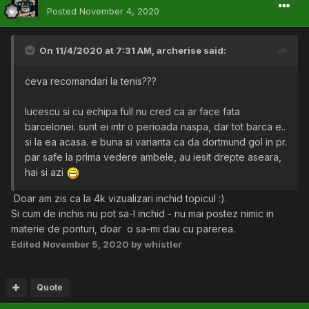
Posted
November 4, 2020
On 11/4/2020 at 7:31 AM,
archerise
said:
ceva recomandari la tenis???
lucescu si cu echipa full nu cred ca ar face fata
barcelonei. sunt ei intr o perioada naspa, dar tot barca e..
si la ea acasa. e buna si varianta ca da dortmund gol in pr.
par safe la prima vedere ambele, au iesit drepte aseara,
hai si azi
Doar am zis ca la 4k vizualizari inchid topicul
:).
Si cum de inchis nu pot sa-l inchid - nu mai postez nimic in
materie de ponturi, doar o sa-mi dau cu parerea.
Edited
November 5, 2020
by whistler
Quote