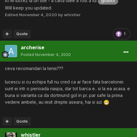
ATM lucrez la un site - a carui idee a fost a lui
.
@takko
Will keep you updated.
Edited
November 4, 2020
by whistler
Quote
1
archerise
Posted
November 4, 2020
ceva recomandari la tenis???
lucescu si cu echipa full nu cred ca ar face fata barcelonei.
sunt ei intr o perioada naspa, dar tot barca e.. si la ea acasa. e
buna si varianta ca da dortmund gol in pr. par safe la prima
vedere ambele, au iesit drepte aseara, hai si azi
Quote
whistler