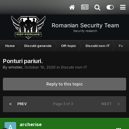
Romanian Security Team
Security research
Home
Discutii generale
Off-topic
Discutii non-IT
Pontur
Ponturi pariuri.
By
whistler
,
October 16, 2020
in
Discutii non-IT
Reply to this topic
PREV
Page 3 of 3
NEXT
archerise