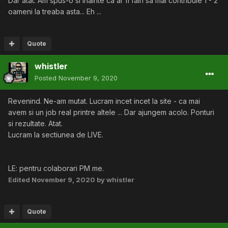
Dar atat. Am spus-o si inainte ca ar fi fain sa mai contribuie 1 - 2
oameni la treaba asta... Eh ...
Quote
whistler
Posted
November 9, 2020
Revenind. Ne-am mutat. Lucram incet incet la site - ca mai
avem si un job real printre altele ... Dar ajungem acolo. Ponturi
si rezultate. Atat.
Lucram la sectiunea de LIVE.
LE: pentru colaborari PM me.
Edited
November 9, 2020
by whistler
Quote