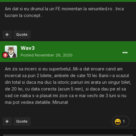
Am dat si eu drumul la un FE momentan la winunited.ro . Inca
lucram la concept .
Quote
Wav3
Posted
November 26, 2020
Am zis sa incerc si eu superbetul...Mi-a dat eroare cand am
incercat sa pun 2 bilete, ambele de cate 10 lei. Banii i-a scazut
din total si daca ma duc la istoric pariuri imi arata un singur bilet,
de 20 lei, cu data corecta (acum 5 min), si daca dau pe el sa
vad ce naiba s-a plasat imi zice ca e mai vechi de 3 luni si nu
mai pot vedea detaliile. Minunat
Quote
1