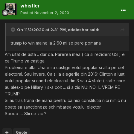
whistler
Posted
November 2, 2020
On 11/2/2020 at 2:31 PM,
eddieshor
said:
trump to win maine la 2.60 mi se pare pomana
Am uitat de asta .. dar da. Parerea mea ( ca si rezident US ) e
ca Trump va castiga.
Problema e alta. Una e sa castige votul popular si alta pe cel
electoral. Sau invers. Ca si la alegerile din 2016: Clinton a luat
votul popular si cand electoratul din 3 sau 4 state ( state care
au ales-o pe Hillary ) s-a coit ... si a zis NU: NOI IL VREM PE
TRUMP.
Si au tras frana de mana pentru ca nici constitutia nici nimic nu
poate sa sanctioneze schimbarea votului elector.
Soooo .... Stii ce zic ?
Quote