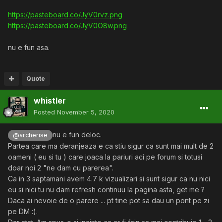
https://pasteboard.co/JyV0rvz.png
https://pasteboard.co/JyV0O8w.png
nu e fun asa.
Quote
whistler
Posted
November 5, 2020
nu e fun deloc.
@archerise
Partea care ma deranjeaza e ca stiu sigur ca sunt mai mult de 2
oameni ( eu si tu ) care joaca la pariuri aci pe forum si totusi
doar noi 2 "ne dam cu parerea".
Ca in 3 saptamani avem 4.7 k vizualizari si sunt sigur ca nu nici
eu si nici tu nu dam refresh continuu la pagina asta, get me ?
Daca ai nevoie de o parere ... pt tine pot sa dau un pont pe zi
pe DM
:).