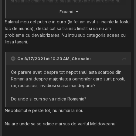
si salariile chiar si marite si/sau netaxate in intregime nu
este rentabila fiindca pierzi la devalorizarea leului?
Expand
Salariul meu cel putin e in euro (la fel am avut si inainte la fostul
loc de munca), destul cat sa traiesc linistit si sa nu am
probleme cu devalorizarea. Nu intru sub categoria aceea cu
lipsa taxarii.
On 8/17/2021 at 10:23 AM,
Che
said:
Ce parere aveti despre tot nepotismul asta scarbos din
Romania si despre majoritatea oamenilor care sunt prosti,
rai, rautaciosi, invidiosi si asa mai departe?
De unde si cum se va ridica Romania?
Nepotismul e peste tot, nu numai la noi.
Nu are unde sa se ridice mai sus de varful Moldoveanu'.