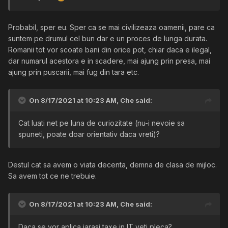
Probabil, sper eu. Sper ca se mai civilizeaza oamenii, pare ca
suntem pe drumul cel bun dar e un proces de lunga durata.
Romanii tot vor scoate bani din orice pot, chiar daca e ilegal,
dar numarul acestora e in scadere, mai ajung prin presa, mai
ajung prin puscarii, mai fug din tara etc.
On 8/17/2021 at 10:23 AM,
Che
said:
Cat luati net pe luna de curiozitate (nu-i nevoie sa
spuneti, poate doar orientativ daca vreti)?
Destul cat sa avem o viata decenta, demna de clasa de mijloc.
Sa avem tot ce ne trebuie.
On 8/17/2021 at 10:23 AM,
Che
said:
Daca se vor aplica iarasi taxe in IT veti pleca?