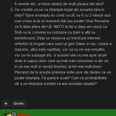
fi ravnite etc. si totusi destul de multi pleaca din tara?
Ce credeti ca se va intampla legat de aceasta tara in
viitor? Spre exemplu eu cred ca UE va fi cu 3 viteze asa
cum voiau ei la un moment dat sau poate chiar Romania
va fi data afara din UE. NATO la fel si deja am vazut ca
SUA nu le convine sa cotizeze cu bani si altii sa
beneficieze. Deja se observa un trend pe internet
referitor la bogatii care sunt rai gen Gates e rau, cutare e
masonic, altul este reptilian, vor sa nu ne mai inmultim,
vor sa ne subjuge etc. si aceste idei nu mai apar acum
doar in capul celor care au trait sub comunism ci din ce
in ce mai mult in randul tinerilor, la tot mai multi tineri.
Plecand de la aceste premize este usor de dedus ce se
poate intampla. Ce parere aveti? Cam ce probabilitate
de a se intampla credeti ca are aceasta situatie?
Quote
Nytro