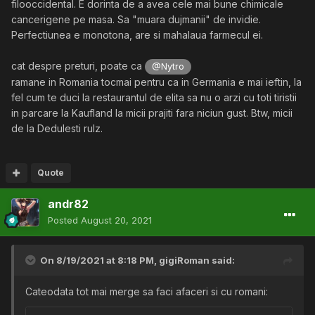
filooccidental. E dorinta de a avea cele mai bune chimicale
cancerigene pe masa. Sa "muara dujmanii" de invidie.
Perfectiunea e monotona, are si mahalaua farmecul ei.
cat despre preturi, poate ca
@Nytro
ramane in Romania tocmai pentru ca in Germania e mai ieftin, la
fel cum te duci la restaurantul de elita sa nu o arzi cu toti tiristii
in parcare la Kaufland la micii prajiti fara niciun gust. Btw, micii
de la Dedulesti rulz.
Quote
andr82
Posted
August 20, 2021
On 8/19/2021 at 8:18 PM,
gigiRoman
said:
Cateodata tot mai merge sa faci afaceri si cu romani: