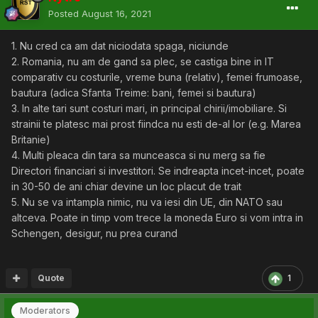
Posted
August 16, 2021
1. Nu cred ca am dat niciodata spaga, niciunde
2. Romania, nu am de gand sa plec, se castiga bine in IT
comparativ cu costurile, vreme buna (relativ), femei frumoase,
bautura (adica Sfanta Treime: bani, femei si bautura)
3. In alte tari sunt costuri mari, in principal chirii/imobiliare. Si
strainii te platesc mai prost fiindca nu esti de-al lor (e.g. Marea
Britanie)
4. Multi pleaca din tara sa munceasca si nu merg sa fie
Directori financiari si investitori. Se indreapta incet-incet, poate
in 30-50 de ani chiar devine un loc placut de trait
5. Nu se va intampla nimic, nu va iesi din UE, din NATO sau
altceva. Poate in timp vom trece la moneda Euro si vom intra in
Schengen, desigur, nu prea curand
Quote
1
Moderators