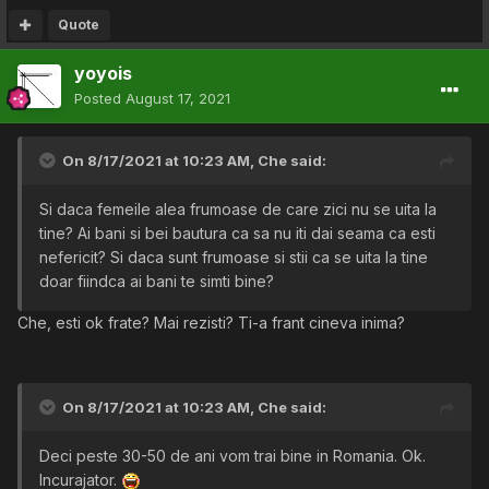
Quote
yoyois
Posted
August 17, 2021
On 8/17/2021 at 10:23 AM,
Che
said:
Si daca femeile alea frumoase de care zici nu se uita la
tine? Ai bani si bei bautura ca sa nu iti dai seama ca esti
nefericit? Si daca sunt frumoase si stii ca se uita la tine
doar fiindca ai bani te simti bine?
Che, esti ok frate? Mai rezisti? Ti-a frant cineva inima?
On 8/17/2021 at 10:23 AM,
Che
said:
Deci peste 30-50 de ani vom trai bine in Romania. Ok.
Incurajator.