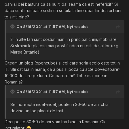
bani si bei bautura ca sa nu iti dai seama ca esti nefericit? Si
daca sunt frumoase si stii ca se uita la tine doar fiindca ai bani
te simti bine?
On 8/16/2021 at 11:57 AM,
Nytro
said:
3. In alte tari sunt costuri mari, in principal chirii/imobiliare.
Si strainii te platesc mai prost fiindca nu esti de-al lor (e.g.
Marea Britanie)
Citeam un blog (opencube) si cel care scria acolo este tot in
IT. Stii cat lua in mana, ca a pus si poza cu acte doveditoare?
10.000 de Lire pe luna. Ce parere ai? Tot e mai bine in
Romania?
On 8/16/2021 at 11:57 AM,
Nytro
said:
Se indreapta incet-incet, poate in 30-50 de ani chiar
devine un loc placut de trait
Deci peste 30-50 de ani vom trai bine in Romania. Ok.
Incurajator.