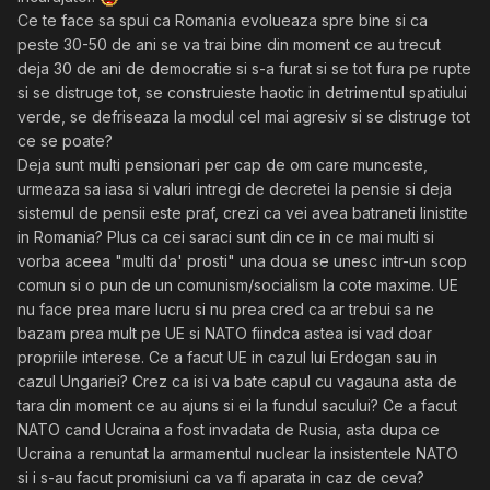
Ce te face sa spui ca Romania evolueaza spre bine si ca
peste 30-50 de ani se va trai bine din moment ce au trecut
deja 30 de ani de democratie si s-a furat si se tot fura pe rupte
si se distruge tot, se construieste haotic in detrimentul spatiului
verde, se defriseaza la modul cel mai agresiv si se distruge tot
ce se poate?
Deja sunt multi pensionari per cap de om care munceste,
urmeaza sa iasa si valuri intregi de decretei la pensie si deja
sistemul de pensii este praf, crezi ca vei avea batraneti linistite
in Romania? Plus ca cei saraci sunt din ce in ce mai multi si
vorba aceea "multi da' prosti" una doua se unesc intr-un scop
comun si o pun de un comunism/socialism la cote maxime. UE
nu face prea mare lucru si nu prea cred ca ar trebui sa ne
bazam prea mult pe UE si NATO fiindca astea isi vad doar
propriile interese. Ce a facut UE in cazul lui Erdogan sau in
cazul Ungariei? Crez ca isi va bate capul cu vagauna asta de
tara din moment ce au ajuns si ei la fundul sacului? Ce a facut
NATO cand Ucraina a fost invadata de Rusia, asta dupa ce
Ucraina a renuntat la armamentul nuclear la insistentele NATO
si i s-au facut promisiuni ca va fi aparata in caz de ceva?