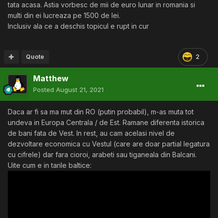
alimenteaza cu coji de seminte.
tata acasa. Astia vorbesc de mii de euro lunar in romania si
Paznicii, vanzatorii si ospatarii au telefoane top, chiar
multi din ei lucreaza pe 1500 de lei.
daca furate de altii din Germania. Strang din buci si fac
Inclusiv ala ce a deschis topicul e rupt in cur
putina fomita, daca bagi mult la matz nu face bine la
sanatate. Plus ca foamea face mai vigilent.
Quote
2
Alimentele sunt mai scumpe ca in vest pentru ca e
romanul filooccidental. E dorinta de a avea cele mai bune
Matthew
chimicale cancerigene pe masa. Sa "muara dujmanii" de
Posted
August 21, 2021
invidie.
Perfectiunea e monotona, are si mahalaua farmecul ei.
Daca ar fi sa ma mut din RO (putin probabil), m-as muta tot
cat despre preturi, poate ca
undeva in Europa Centrala / de Est. Ramane diferenta istorica
@Nytro
de bani fata de Vest. In rest, au cam acelasi nivel de
ramane in Romania tocmai pentru ca in Germania e mai
dezvoltare economica cu Vestul (care are doar partial legatura
ieftin, la fel cum te duci la restaurantul de elita sa nu o
cu cifrele) dar fara cioroi, arabeti sau tiganeala din Balcani.
arzi cu toti tiristii in parcare la Kaufland la micii prajiti fara
Uite cum e in tarile baltice:
niciun gust. Btw, micii de la Dedulesti rulz.