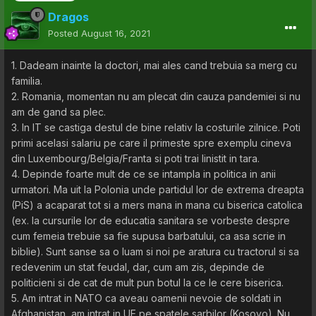
Dragos
Posted
August 16, 2021
1. Dadeam inainte la doctori, mai ales cand trebuia sa merg cu
familia.
2. Romania, momentan nu am plecat din cauza pandemiei si nu
am de gand sa plec.
3. In IT se castiga destul de bine relativ la costurile zilnice. Poti
primi acelasi salariu pe care il primeste spre exemplu cineva
din Luxembourg/Belgia/Franta si poti trai linistit in tara.
4. Depinde foarte mult de ce se intampla in politica in anii
urmatori. Ma uit la Polonia unde partidul lor de extrema dreapta
(PiS) a acaparat tot si a mers mana in mana cu biserica catolica
(ex. la cursurile lor de educatia sanitara se vorbeste despre
cum femeia trebuie sa fie supusa barbatului, ca asa scrie in
biblie). Sunt sanse sa o luam si noi pe aratura cu tractorul si sa
redevenim un stat feudal, dar, cum am zis, depinde de
politicieni si de cat de mult pun botul la ce le cere biserica.
5. Am intrat in NATO ca aveau oamenii nevoie de soldati in
Afghanistan, am intrat in UE pe spatele sarbilor (Kosovo). Nu