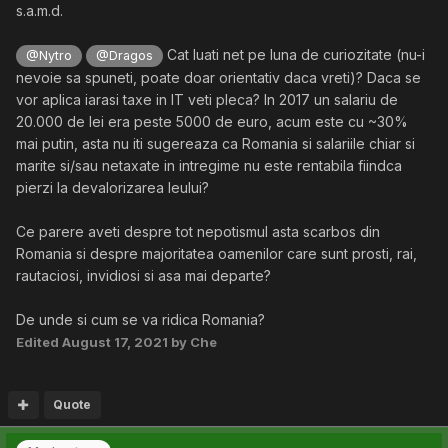
s.a.m.d.
Cat luati net pe luna de curiozitate (nu-i
@Nytro
@Dragos
nevoie sa spuneti, poate doar orientativ daca vreti)? Daca se
vor aplica iarasi taxe in IT veti pleca? In 2017 un salariu de
20.000 de lei era peste 5000 de euro, acum este cu ~30%
mai putin, asta nu iti sugereaza ca Romania si salariile chiar si
marite si/sau netaxate in intregime nu este rentabila fiindca
pierzi la devalorizarea leului?
Ce parere aveti despre tot nepotismul asta scarbos din
Romania si despre majoritatea oamenilor care sunt prosti, rai,
rautaciosi, invidiosi si asa mai departe?
De unde si cum se va ridica Romania?
Edited
August 17, 2021
by Che
Quote