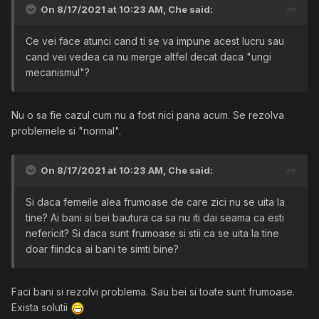
On 8/17/2021 at 10:23 AM,
Che
said:
Ce vei face atunci cand ti se va impune acest lucru sau
cand vei vedea ca nu merge altfel decat daca "ungi
mecanismul"?
Nu o sa fie cazul cum nu a fost nici pana acum. Se rezolva
problemele si "normal".
On 8/17/2021 at 10:23 AM,
Che
said:
Si daca femeile alea frumoase de care zici nu se uita la
tine? Ai bani si bei bautura ca sa nu iti dai seama ca esti
nefericit? Si daca sunt frumoase si stii ca se uita la tine
doar fiindca ai bani te simti bine?
Faci bani si rezolvi problema. Sau bei si toate sunt frumoase.
Exista solutii