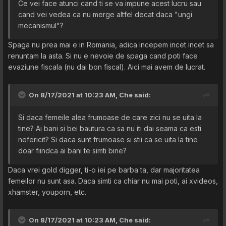
Ce vei face atunci cand ti se va impune acest lucru sau
cand vei vedea ca nu merge altfel decat daca "ungi
mecanismul"?
Spaga nu prea mai e in Romania, adica incepem incet incet sa
renuntam la asta. Si nu e nevoie de spaga cand poti face
evaziune fiscala (nu dai bon fiscal). Aici mai avem de lucrat.
On 8/17/2021 at 10:23 AM,
Che
said:
Si daca femeile alea frumoase de care zici nu se uita la
tine? Ai bani si bei bautura ca sa nu iti dai seama ca esti
nefericit? Si daca sunt frumoase si stii ca se uita la tine
doar fiindca ai bani te simti bine?
Daca vrei gold digger, ti-o iei pe barba ta, dar majoritatea
femeilor nu sunt asa. Daca simti ca chiar nu mai poti, ai xvideos,
xhamster, youporn, etc.
On 8/17/2021 at 10:23 AM,
Che
said: