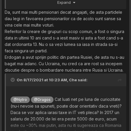
Expand
mult pe UE si NATO fiindca astea isi vad doar propriile
interese. Ce a facut UE in cazul lui Erdogan sau in cazul
Da, sunt mai multi pensionari decat angajati, de asta partidele
Ungariei? Crez ca isi va bate capul cu vagauna asta de
dau legi in favoarea pensionarilor ca de acolo sunt sanse sa
tara din moment ce au ajuns si ei la fundul sacului? Ce a
vina cele mai multe voturi.
facut NATO cand Ucraina a fost invadata de Rusia, asta
Referitor la creare de grupuri cu scop comun, a fost o singura
dupa ce Ucraina a renuntat la armamentul nuclear la
data in ultimii 10 ani cand s-a iesit masiv si asta a fost cand s-a
insistentele NATO si i s-au facut promisiuni ca va fi
dat ordonanta 13. Nu o sa vezi lumea sa iasa in strada sa-si
aparata in caz de ceva? s.a.m.d.
faca singura un partid.
Erdogan a avut sprijin politic din partea Rusiei, de asta nu s-au
bagat mai adanc. Cu Ucraina, nu cred ca are rost sa incepem
discutie despre o bombardare nucleara intre Rusia si Ucraina.
On 8/17/2021 at 10:23 AM,
Che
said:
Cat luati net pe luna de curiozitate
@Nytro
@Dragos
(nu-i nevoie sa spuneti, poate doar orientativ daca vreti)?
Daca se vor aplica iarasi taxe in IT veti pleca? In 2017 un
salariu de 20.000 de lei era peste 5000 de euro, acum
este cu ~30% mai putin, asta nu iti sugereaza ca Romania