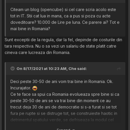
Citeam un blog (opencube) si cel care scria acolo este
tot in IT. Stii cat lua in mana, ca a pus si poza cu acte
doveditoare? 10.000 de Lire pe luna. Ce parere ai? Tot e
mai bine in Romania?
Sunt exceptii de la regula, dar la fel, depinde de costurile din
tara respectiva. Nu o sa vezi un salariu de state platit catre
cineva care lucreaza din Romania.
On 8/17/2021 at 10:23 AM,
Che
said:
Deci peste 30-50 de ani vom trai bine in Romania. Ok.
Incurajator.
Ce te face sa spui ca Romania evolueaza spre bine si ca
peste 30-50 de ani se va trai bine din moment ce au
trecut deja 30 de ani de democratie si s-a furat si se tot
fura pe rupte si se distruge tot, se construieste haotic in
detrimentul spatiului verde, se defriseaza la modul cel
mai agresiv si se distruge tot ce se poate?