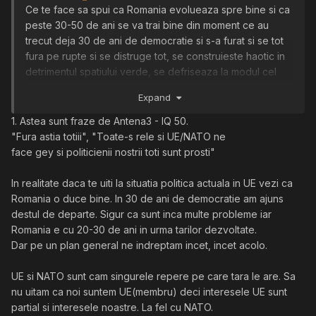
Ce te face sa spui ca Romania evolueaza spre bine si ca
peste 30-50 de ani se va trai bine din moment ce au
trecut deja 30 de ani de democratie si s-a furat si se tot
fura pe rupte si se distruge tot, se construieste haotic in
detrimentul spatiului verde, se defriseaza la modul cel
mai agresiv si se distruge tot ce se poate?
Expand
Deja sunt multi pensionari per cap de om care munceste,
urmeaza sa iasa si valuri intregi de decretei la pensie si
1. Astea sunt fraze de Antena3 - IQ 50.
deja sistemul de pensii este praf, crezi ca vei avea
"Fura astia totiii", "Toate-s rele si UE/NATO ne
batraneti linistite in Romania? Plus ca cei saraci sunt din
face gey si politicienii nostrii toti sunt prosti"
ce in ce mai multi si vorba aceea "multi da' prosti" una
doua se unesc intr-un scop comun si o pun de un
In realitate daca te uiti la situatia politica actuala in UE vezi ca
comunism/socialism la cote maxime. UE nu face prea
Romania o duce bine. In 30 de ani de democratie am ajuns
mare lucru si nu prea cred ca ar trebui sa ne bazam prea
destul de departe. Sigur ca sunt inca multe probleme iar
mult pe UE si NATO fiindca astea isi vad doar propriile
Romania e cu 20-30 de ani in urma tarilor dezvoltate.
interese.
Dar pe un plan general ne indreptam incet, incet acolo.
UE si NATO sunt cam singurele repere pe care tara le are. Sa
nu uitam ca noi suntem UE(membru) deci interesele UE sunt
partial si interesele noastre. La fel cu NATO.