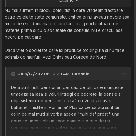
Expand
Nu mai suntem in blocul comunist in care vindeam tractoare
catre celelalte state comuniste, chit ca ei nu aveau nevoie asa
multa de ele. Romania e o tara turistica, producatoare de
materie prima si cu o societate de consum. Nu e dracul asa
negru pe cat pare.
Daca vrei o societate care isi produce tot singura si nu face
schimb de marfuri, vezi China sau Coreea de Nord.
On 8/17/2021 at 10:23 AM,
Che
said:
Deja sunt multi pensionari per cap de om care munceste,
urmeaza sa iasa si valuri intregi de decretei la pensie si
deja sistemul de pensii este praf, crezi ca vei avea
batraneti linistite in Romania? Plus ca cei saraci sunt din
ce in ce mai multi si vorba aceea "multi da' prosti" una
doua se unesc intr-un scop comun si o pun de un
comunism/socialism la cote maxime. UE nu face prea
mare lucru si nu prea cred ca ar trebui sa ne bazam prea