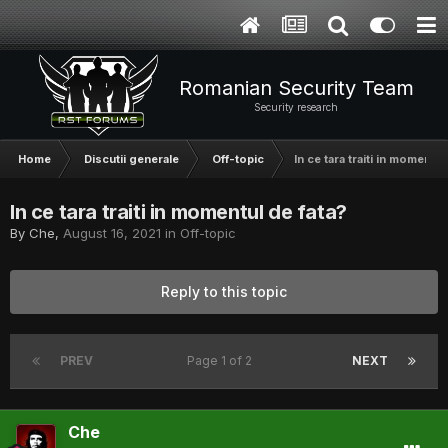
Romanian Security Team
Security research
Home
Discutii generale
Off-topic
In ce tara traiti in momentul
In ce tara traiti in momentul de fata?
By
Che
,
August 16, 2021
in
Off-topic
Reply to this topic
PREV
Page 1 of 2
NEXT
Che