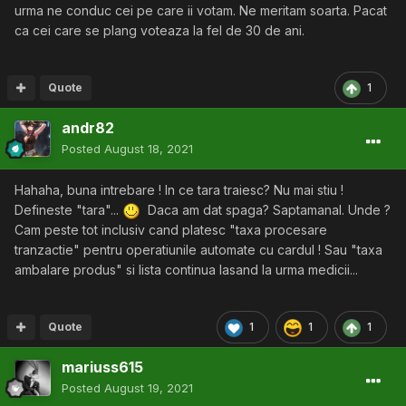
urma ne conduc cei pe care ii votam. Ne meritam soarta. Pacat
ca cei care se plang voteaza la fel de 30 de ani.
Quote
1
andr82
Posted
August 18, 2021
Hahaha, buna intrebare ! In ce tara traiesc? Nu mai stiu !
Defineste "tara"...
Daca am dat spaga? Saptamanal. Unde ?
Cam peste tot inclusiv cand platesc "taxa procesare
tranzactie" pentru operatiunile automate cu cardul ! Sau "taxa
ambalare produs" si lista continua lasand la urma medicii...
Quote
1
1
1
mariuss615
Posted
August 19, 2021