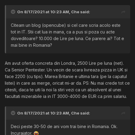
On 8/17/2021 at 10:23 AM,
Che
said:
Citeam un blog (opencube) si cel care scria acolo este
tot in IT. Stii cat lua in mana, ca a pus si poza cu acte
doveditoare? 10.000 de Lire pe luna. Ce parere ai? Tot e
mai bine in Romania?
Am avut oferta concreta din Londra, 2500 Lire pe luna (net).
Ca Senior Pentester. Un vecin de scara livreaza pizza in UK si
face 2200 (cu tips). Marea Britanie e ultima tara (pe la capatul
listei) in care as merge, oricat mi-ar da. PS: Nu mai crede tot ce
citesti, daca te uiti la noi la stiri vezi ca un absolvent al unei
facultati mizerabile ia in IT 3000-4000 de EUR ca prim salariu.
On 8/17/2021 at 10:23 AM,
Che
said:
Deci peste 30-50 de ani vom trai bine in Romania. Ok.
Incurajator.