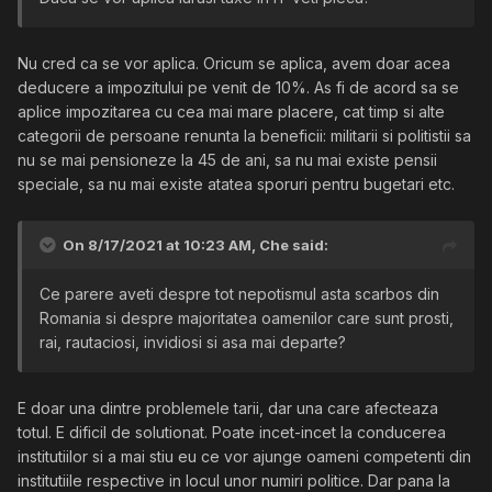
Nu cred ca se vor aplica. Oricum se aplica, avem doar acea
deducere a impozitului pe venit de 10%. As fi de acord sa se
aplice impozitarea cu cea mai mare placere, cat timp si alte
categorii de persoane renunta la beneficii: militarii si politistii sa
nu se mai pensioneze la 45 de ani, sa nu mai existe pensii
speciale, sa nu mai existe atatea sporuri pentru bugetari etc.
On 8/17/2021 at 10:23 AM,
Che
said:
Ce parere aveti despre tot nepotismul asta scarbos din
Romania si despre majoritatea oamenilor care sunt prosti,
rai, rautaciosi, invidiosi si asa mai departe?
E doar una dintre problemele tarii, dar una care afecteaza
totul. E dificil de solutionat. Poate incet-incet la conducerea
institutiilor si a mai stiu eu ce vor ajunge oameni competenti din
institutiile respective in locul unor numiri politice. Dar pana la