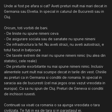
Unde ai fost pe afara si cat? Aveti preturi mult mai mari decat in
Germania sau Elvetia. In special in catunul de Bucuresti sau in
Cluj.
Oricum, toti vorbiti de bani.
- De liniste nu spune nimeni ceva
- De asigurare sociala sau de sanatate nu spune nimeni
- De infrastructura la fel. Nu aveti strazi, nu aveti autostrazi, e
totul facut in batjocura
- De taxele extrem de mari nu spune nimeni nimic (nu alea din
statistici, cele reale)
- De preturile exorbitante nu mai spune nimeni nimic. Inclusiv
alimentele sunt mult mai scumpe decat in tarile din vest. Chiriile
au preturi ca in Germania si conditii de romania. In special in
saracia aia de bucuresti (cel mai jegos oras vazut vreodata in
europa). Ca sa nu spun de Cluj. Preturi de Geneva si conditii
de inchisori rusesti.
Continuati sa visati ca romania o sa ajunga vreodata o tara
civilizata. Te futi in ea de tara si in parastasul ei.