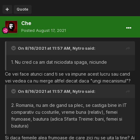
Quote
Che
Posted
August 17, 2021
On 8/16/2021 at 11:57 AM,
Nytro
said:
1. Nu cred ca am dat niciodata spaga, niciunde
Ce vei face atunci cand ti se va impune acest lucru sau cand
vei vedea ca nu merge altfel decat daca "ungi mecanismul"?
On 8/16/2021 at 11:57 AM,
Nytro
said:
2. Romania, nu am de gand sa plec, se castiga bine in IT
comparativ cu costurile, vreme buna (relativ), femei
frumoase, bautura (adica Sfanta Treime: bani, femei si
bautura)
Si daca femeile alea frumoase de care zici nu se uita la tine? Ai