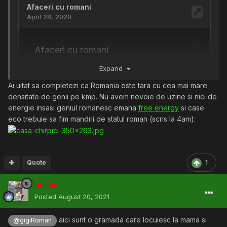
Expand
Ai uitat sa completezi ca Romania este tara cu cea mai mare
densitate de genii pe kmp. Nu avem nevoie de uzine si nici de
energie insasi geniul romanesc emana
free energy
si case
eco trebuie sa fim mandrii de statul roman (scris la 4am):
La plus putem adauga faptul ca romania e doar o tara de
Quote
1
tranzit pentru migranti. Criminalitatea nu e atat de mare.
In ultimii ani am strabatut ceva din Romania, s-au facut
aelius
investitii. Inclusiv un spital nou la Mioveni.
Posted
August 20, 2021
Se misca lucrurile, chiar daca incet si prost.
Totusi daca era atata saracie nu mai erau pline
aici sunt o gramada care locuiesc la mama si
autostrazile si dn-urile catre mare si munte. Masinile nu se
@gigiRoman