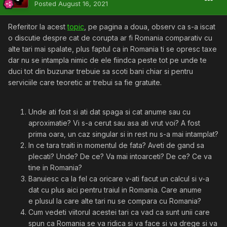
Posted
August 16, 2021
Referitor la acest
topic
, pe pagina a doua, observ ca s-a iscat
o discutie despre cat de corupta ar fi Romania comparativ cu
alte tari mai spalate, plus faptul ca in Romania ti se opresc taxe
dar nu se intampla nimic de ele fiindca peste tot pe unde te
duci tot din buzunar trebuie sa scoti bani chiar si pentru
serviciile care teoretic ar trebui sa fie gratuite.
Unde ati fost si ati dat spaga si cat anume sau cu
aproximatie? Vi s-a cerut sau asa ati vrut voi? A fost
prima oara, un caz singular si in rest nu s-a mai intamplat?
In ce tara traiti in momentul de fata? Aveti de gand sa
plecati? Unde? De ce? Va mai intoarceti? De ce? Ce va
tine in Romania?
Banuiesc ca la fel ca oricare v-ati facut un calcul si v-a
dat cu plus aici pentru traiul in Romania. Care anume
e plusul la care alte tari nu se compara cu Romania?
Cum vedeti viitorul acestei tari ca vad ca sunt unii care
spun ca Romania se va ridica si va face si va drege si va