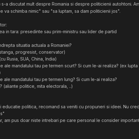
s-a discutat mult despre Romania si despre politicienii autohtoni. 
u se va schimba nimic" sau "sa luptam, sa dam politicienii jos".
tor:
a in tara: presedinte sau prim-ministru sau lider de partid
ndrepta situatia actuala a Romaniei?
 stanga, progresist, conservator)
 (cu Rusia, SUA, China, India)
ale ale mandatului tau pe termen scurt? Si cum le-ai realiza? (ex lup
)
ale ale mandatului tau pe termen lung? Si cum le-ai realiza?
(aliante politice, mita electorala, ..)
si educatie politica, recomand sa veniti cu propuneri si ideei. Nu cr
es"
r, am pus doar niste intrebari pe care personal le consider importan