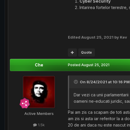
Cyber Security
Intarirea fortelor terestre,
Edited
August 25, 2021
by Kev
Quote
Che
Posted
August 25, 2021
On 8/24/2021 at 10:16 PM
Dar vezi ca unii parlamentarii
oameni ne-educati juridic, sa
Pai am zis ca scapam de toti asti
Active Members
am zis si asta iar referitor la a 
20 de ani daca nu este nascut in
1.5k