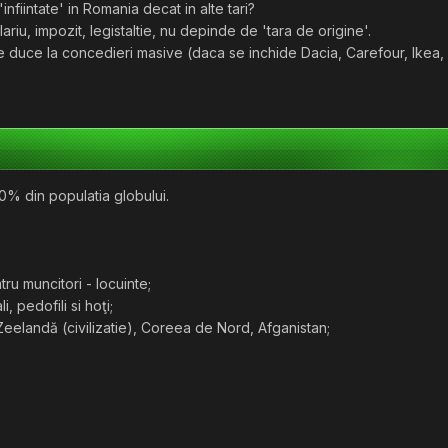
'infiintate' in Romania decat in alte tari?
riu, impozit, legistaltie, nu depinde de 'tara de origine'.
te duce la concedieri masive (daca se inchide Dacia, Carefour, Ike
90% din populatia globului.
tru muncitori - locuinte;
, pedofili si hoţi;
eelandă (civilizatie), Coreea de Nord, Afganistan;