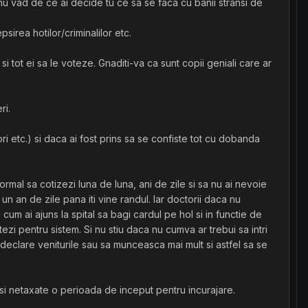
i nu vad de ce ai decide tu ce sa se faca cu banii stransi de
irea hotilor/criminalilor etc.
i tot ei sa le voteze. Gnaditi-va ca sunt copii geniali care ar
ri.
ri etc.) si daca ai fost prins sa se confiste tot cu dobanda
 normal sa cotizezi luna de luna, ani de zile si sa nu ai nevoie
un an de zile pana iti vine randul. Iar doctorii daca nu
cum ai ajuns la spital sa bagi cardul pe hol si in functie de
ontezi pentru sistem. Si nu stiu daca nu cumva ar trebui sa intri
i declare veniturile sau sa munceasca mai mult si astfel sa se
ar si netaxate o perioada de inceput pentru incurajare.