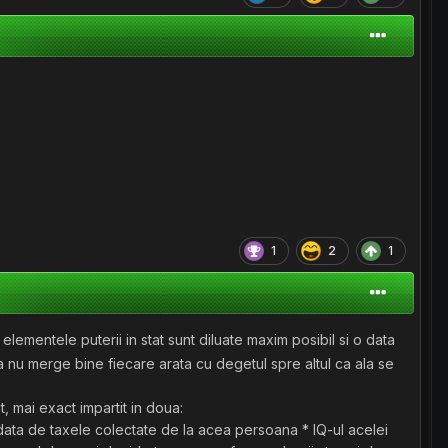
1
2
1
lementele puterii in stat sunt diluate maxim posibil si o data
 nu merge bine fiecare arata cu degetul spre altul ca ala se
, mai exact impartit in doua:
d data de taxele colectate de la acea persoana * IQ-ul acelei