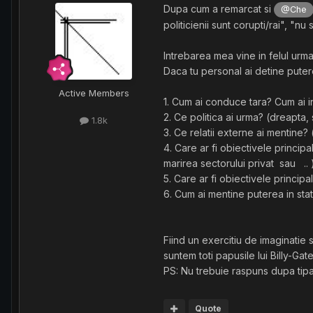
Dupa cum a remarcat si
@Che
politicienii sunt corupti/rai", "n
Intrebarea mea vine in felul urma
Daca tu personal ai detine putere
Active Members
1. Cum ai conduce tara? Cum ai i
2. Ce politica ai urma? (dreapta,
1.8k
3. Ce relatii externe ai mentine?
4. Care ar fi obiectivele princip
marirea sectorului privat sau .. 
5. Care ar fi obiectivele princip
6. Cum ai mentine puterea in stat? 
Fiind un exercitiu de imaginatie 
suntem toti papusile lui Billy-Gat
PS: Nu trebuie raspuns dupa tipa
Quote