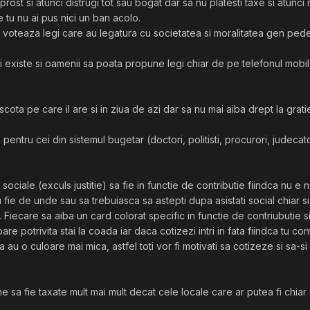
prost si atunci distrugi tot sau bogat dar sa nu platesti taxe si atunc
 tu nu ai pus nici un ban acolo.
 voteaza legi care au legatura cu societatea si moralitatea gen pedeps
 existe si oamenii sa poata propune legi chiar de pe telefonul mobil s
ota pe care il are si in ziua de azi dar sa nu mai aiba drept la gratie
pentru cei din sistemul bugetar (doctori, politisti, procurori, judecato
e sociale (exculs justitie) sa fie in functie de contributie fiindca nu e
fie de unde sau sa trebuiasca sa astepti dupa asistati social chiar si 
Fiecare sa aiba un card colorat specific in functie de contriubutie si 
oare potrivita stai la coada iar daca cotizezi intri in fata fiindca tu c
 au o culoare mai mica, astfel toti vor fi motivati sa cotizeze si sa-s
aine sa fie taxate mult mai mult decat cele locale care ar putea fi chi