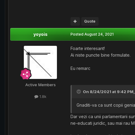
Quote
yoyois
Posted
August 24, 2021
Foarte interesant!
Ai niste puncte bine formulate.
Eu remarc
Active Members
On 8/24/2021 at 9:42 PM
1.8k
Gnaditi-va ca sunt copii genia
Dar vezi ca unii parlamentarii su
ne-educati juridic, sau mai rau 