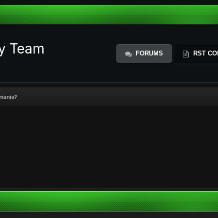
ty Team
FORUMS
RST CO
mania?