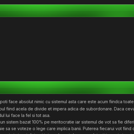
oti face absolut nimic cu sistemul asta care este acum fiindca toate e
opul fiind acela de divide et impera adica de subordonare. Daca ceva
 lui face la fel si tot asa.
un sistem bazat 100% pe meritocratie iar sistemul de vot sa fie diferit
uie sa se voteze o lege care implica banii. Puterea fiecarui vot fiin