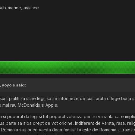
 sub-marine, aviatice
,
yoyois
said:
 sunt platiti sa scrie legi, sa se informeze de cum arata o lege buna s
u mai rau McDonalds si Apple.
a si poporul da legi si tot poporul voteaza pentru varianta care implica
doua parte sa aiba drept de vot oricine, indiferent de varsta, rasa, relig
 Romania sau orice varsta daca familia lui este din Romania si traies