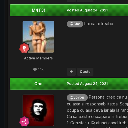
M4T3!
Posted
August 24, 2021
hai ca ai treaba
@Che
Active Members
1.1k
Quote
Che
Posted
August 24, 2021
Personal cred ca nu p
@yoyois
cu asta si responsabilitatea. Sc
ocupa cu asa ceva iar ala la randul
Ca sa existe o scapare ar trebui 
1. Cenzitar + IQ atunci cand treb