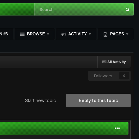
N #3
BROWSE
ACTIVITY
PAGES
All Activity
Followers
0
Start new topic
Reply to this topic