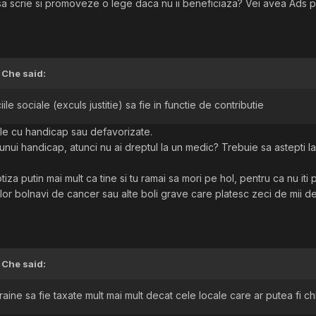
 sa scrie si promoveze o lege daca nu ii beneficiaza? Vei avea Ads 
,
Che
said:
iile sociale (exculs justitie) sa fie in functie de contributie
le cu handicap sau defavorizate.
nui handicap, atunci nu ai dreptul la un medic? Trebuie sa astepti la
za putin mai mult ca tine si tu ramai sa mori pe hol, pentru ca nu iti 
r bolnavi de cancer sau alte boli grave care platesc zeci de mii de 
,
Che
said:
straine sa fie taxate mult mai mult decat cele locale care ar putea fi 