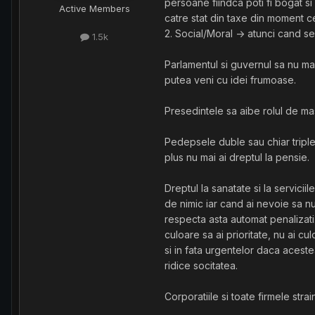
persoane fiindca poti fi bogat si 
Active Members
catre stat din taxe din moment ce
2. Social/Moral -> atunci cand se
1.5k
Parlamentul si guvernul sa nu mai
putea veni cu idei frumoase.
Presedintele sa aibe rolul de masc
Pedepsele duble sau chiar triple 
plus nu mai ai dreptul la pensie.
Dreptul la sanatate si la serviciil
de nimic iar cand ai nevoie sa nu 
respecta asta automat penalizati. 
culoare sa ai prioritate, nu ai cul
si in fata urgentelor daca acestea
ridice socitatea.
Corporatiile si toate firmele str