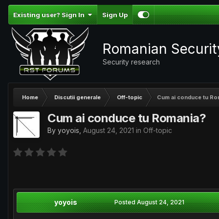
Existing user? Sign In
Sign Up
Romanian Securi
Security research
Home
Discutii generale
Off-topic
Cum ai conduce tu Ro
Cum ai conduce tu Romania?
By
yoyois
,
August 24, 2021
in
Off-topic
yoyois
Posted
August 24, 2021