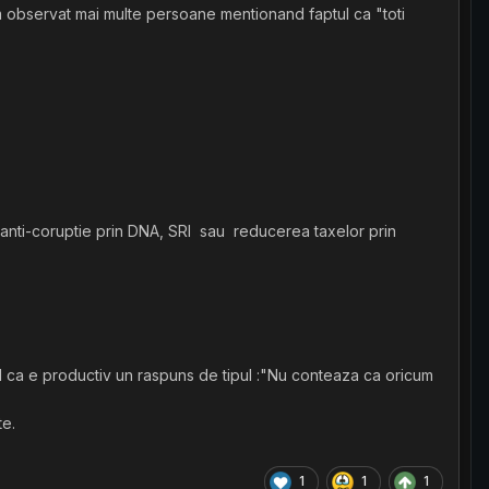
Am observat mai multe persoane mentionand faptul ca "toti
ta anti-coruptie prin DNA, SRI sau reducerea taxelor prin
ed ca e productiv un raspuns de tipul
:
"Nu conteaza ca oricum
te.
1
1
1