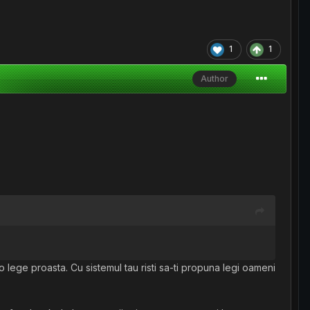
1
1
Author
o lege proasta. Cu sistemul tau risti sa-ti propuna legi oameni