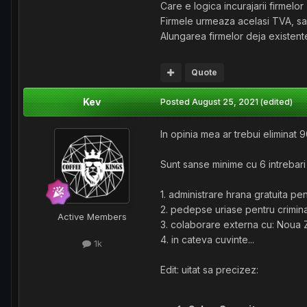
Care e logica incurajarii firmelor 
Firmele urmeaza acelasi TVA, sala
Alungarea firmelor deja existen
Quote
Kev
Posted
August 25, 2021
(edited)
In opinia mea ar trebui eliminat 
Sunt sanse minime cu 6 intrebari
1. administrare hrana gratuita pen
2. pedepse uriase pentru criminali
Active Members
3. colaborare externa cu: Noua Z
4. in cateva cuvinte...
1k
Edit: uitat sa precizez: