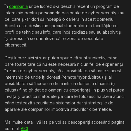
În
compania
unde lucrez s-a deschis recent un program de
internship pentru persoanele pasionate de cyber-security sau
cei care și-ar dori să înceapă o carieră în acest domeniu.
Acesta este destinat în special studenților din facultățile cu
profil de tehnic sau info, care încă studiază sau au absolvit și
își doresc să se orienteze către zona de securitate
cibernetică.
Deși lucrez aici și s-ar putea spune că sunt subiectiv, mi se
pare foarte tare că nu este necesară niciun fel de experiență
în zona de cyber-security, că ai posibilitatea să urmezi acest
internship de unde îți dorești (remote/hybrid/birou) și ai
posibilitatea să începi un drum într-un domeniu dinamic (și
căutat) fiind ghidat de oameni cu experiență. În plus vei putea
învăța și practica metodele pe care le folosesc hackerii atunci
când testează securitatea sistemelor dar și strategiile de
apărare ale companiilor împotriva atacurilor cibernetice.
Mai multe detalii vă las pe voi să descoperiți accesând pagina
cu rolul:
AICI