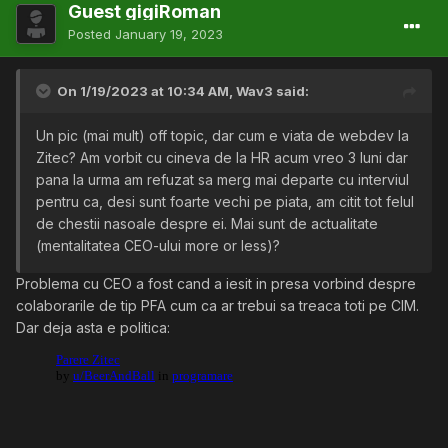
Guest gigiRoman
Posted
January 19, 2023
On 1/19/2023 at 10:34 AM,
Wav3
said:
Un pic (mai mult) off topic, dar cum e viata de webdev la
Zitec? Am vorbit cu cineva de la HR acum vreo 3 luni dar
pana la urma am refuzat sa merg mai departe cu interviul
pentru ca, desi sunt foarte vechi pe piata, am citit tot felul
de chestii nasoale despre ei. Mai sunt de actualitate
(mentalitatea CEO-ului more or less)?
Problema cu CEO a fost cand a iesit in presa vorbind despre
colaborarile de tip PFA cum ca ar trebui sa treaca toti pe CIM.
Dar deja asta e politica: