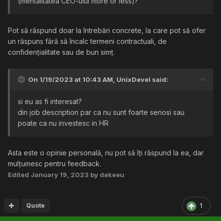
(mentalitatea CEO-ului more or less)?
Pot să răspund doar la întrebări concrete, la care pot să ofer
un răspuns fără să încalc termeni contractuali, de
confidențialitate sau de bun simț.
On 1/19/2023 at 10:43 AM,
UnixDevel
said:
si eu as fi interesat?
din job description par ca nu sunt foarte seriosi sau
poate ca nu investesc in HR
Asta este o opinie personală, nu pot să îți răspund la ea, dar
mulțumesc pentru feedback.
Edited
January 19, 2023
by dekeeu
Quote
1