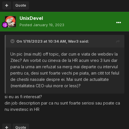
Quote
UnixDevel
Posted
January 19, 2023
On 1/19/2023 at 10:34 AM,
Wav3
said:
Un pic (mai mult) off topic, dar cum e viata de webdev la
Zitec? Am vorbit cu cineva de la HR acum vreo 3 luni dar
pana la urma am refuzat sa merg mai departe cu interviul
pentru ca, desi sunt foarte vechi pe piata, am citit tot felul
de chestii nasoale despre ei. Mai sunt de actualitate
(mentalitatea CEO-ului more or less)?
si eu as fi interesat?
din job description par ca nu sunt foarte seriosi sau poate ca
nu investesc in HR
Quote