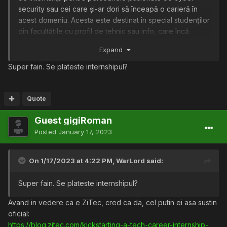
security sau cei care și-ar dori să înceapă o carieră în
acest domeniu. Acesta este destinat în special studenților
din facultățile cu profil de tehnic sau info, care încă
studiază sau au absolvit și își doresc să se orienteze
Expand
către zona de securitate cibernetică.
Super fain. Se plateste internshipul?
Deși lucrez aici și s-ar putea spune că sunt subiectiv, mi
se pare foarte tare că nu este necesară niciun fel de
experiență în zona de cyber-security, că ai posibilitatea
Quote
să urmezi acest internship de unde îți dorești
Guest gigiRoman
(remote/hybrid/birou) și ai posibilitatea să începi un drum
într-un domeniu dinamic (și căutat) fiind ghidat de oameni
Posted
January 17, 2023
cu experiență. În plus vei putea învăța și practica
metodele pe care le folosesc hackerii atunci când
On 1/17/2023 at 4:22 PM,
WarLord
said:
testează securitatea sistemelor dar și strategiile de
apărare ale companiilor împotriva atacurilor cibernetice.
Super fain. Se plateste internshipul?
Mai multe detalii vă las pe voi să descoperiți accesând
Avand in vedere ca e ZiTec, cred ca da, cel putin ei asa sustin
pagina cu rolul:
AICI
oficial:
https://blog.zitec.com/kickstarting-a-tech-career-internship-