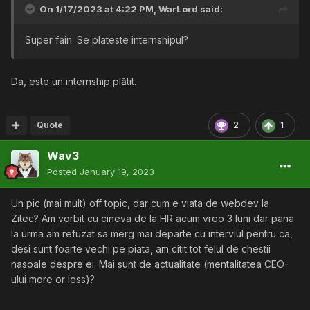
On 1/17/2023 at 4:22 PM,
WarLord
said:
Super fain. Se plateste internshipul?
Da, este un internship plătit.
Quote
2
1
Wav3
Posted
January 19, 2023
Un pic (mai mult) off topic, dar cum e viata de webdev la
Zitec? Am vorbit cu cineva de la HR acum vreo 3 luni dar pana
la urma am refuzat sa merg mai departe cu interviul pentru ca,
desi sunt foarte vechi pe piata, am citit tot felul de chestii
nasoale despre ei. Mai sunt de actualitate (mentalitatea CEO-
ului more or less)?