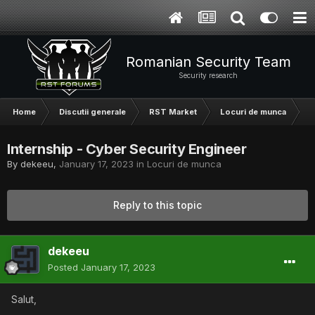
Romanian Security Team
Security research
Home
Discutii generale
RST Market
Locuri de munca
I
Internship - Cyber Security Engineer
By
dekeeu
,
January 17, 2023
in
Locuri de munca
Reply to this topic
dekeeu
Posted
January 17, 2023
Salut,