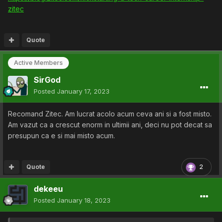
Și bineînțeles, la sfârșitul internship-ului internii care ni se
zitec
alătură pot să devină colegii noștri permanenți
Dacă
sunteți interesați și ați dori mai multe detalii, vă rog să
lăsați un comment și vă voi răspunde în limita în care îmi
Quote
permite timpul.
Active Members
SirGod
Posted
January 17, 2023
Recomand Zitec. Am lucrat acolo acum ceva ani si a fost misto.
Am vazut ca a crescut enorm in ultimii ani, deci nu pot decat sa
presupun ca e si mai misto acum.
Quote
2
dekeeu
Posted
January 18, 2023