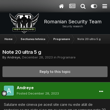
Romanian Security Team
Security research
Home
Sectiunea tehnica
Programare
Note 20 ultra 5 g
Note 20 ultra 5 g
By
Andreye
,
December 28, 2023
in
Programare
Reply to this topic
Andreye
Posted
December 28, 2023
Salutare este cineva pe acest site care nu este atât de
rautocios sa ma ajute si pe mn cu ceva am un samsung note 20