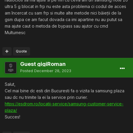
ultra 5 g blocat in frp nu este asta problema ci codul de acces
am încercat cu sam frp si multe alte metode nici băieții de la
gsm dupa ce am facut dovada ca imi apartine nu au putut sa
ma ajute caut o metoda de bypass sau ajutor cu cmd
Multumesc
Quote
Guest gigiRoman
Posted
December 28, 2023
Salut,
Cel mai bine dc esti din Bucuresti fa o vizita la samsung plaza
sau dc nu trimite la ei la service prin curier.
https://esdrom.ro/locatii-service/samsung-customer-service-
plaza/
Succes!