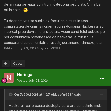
de ani sau pe viata. Eu intru in categoria pe... viata. Ori la bal,
ori la spital.
Eu doar am vrut sa subliniez faptul ca a murit in fasa
comunitatea de criminali cibernetici in Romania. Hackerasii au
incercat prea devreme si s-au ars. Acum cand totul bubuie pe
net comunitatea romaneasca de hackerasi e minuscula
comparand cu comunitatiile rusesti, ucrainiene, chineze, etc.
Edited
July 20, 2024
by sefu9581
Quote
Noriega
Posted
July 21, 2024
On 7/20/2024 at 1:27 AM,
sefu9581
said:
Hackerul real e baiatu destept... care are cunostinte multi
disciplinare despre spalarea banilor, sistemul financiar