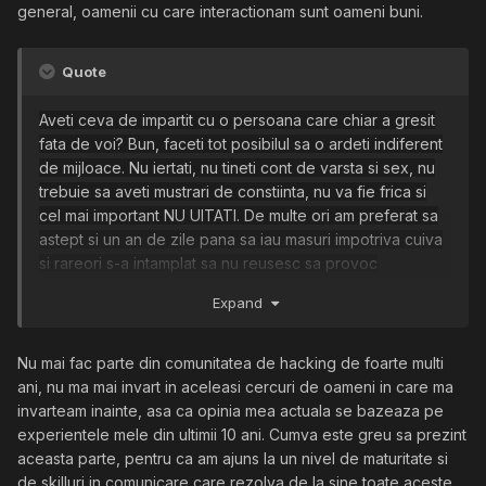
general, oamenii cu care interactionam sunt oameni buni.
Quote
Aveti ceva de impartit cu o persoana care chiar a gresit
fata de voi? Bun, faceti tot posibilul sa o ardeti indiferent
de mijloace.
Nu iertati, nu tineti cont de varsta si sex, nu
trebuie sa aveti mustrari de constiinta, nu va fie frica si
cel mai important NU UITATI. De multe ori am preferat sa
astept si un an de zile pana sa iau masuri impotriva cuiva
si rareori s-a intamplat sa nu reusesc sa provoc
neplaceri. Chiar daca respectivele persoane uita pe
Expand
moment de voi, cu siguranta isi vor aminti atunci cand le
serviti pe tava o faza care le da fiori reci pe coloana.
Nu mai fac parte din comunitatea de hacking de foarte multi
ani, nu ma mai invart in aceleasi cercuri de oameni in care ma
invarteam inainte, asa ca opinia mea actuala se bazeaza pe
experientele mele din ultimii 10 ani. Cumva este greu sa prezint
aceasta parte, pentru ca am ajuns la un nivel de maturitate si
de skilluri in comunicare care rezolva de la sine toate aceste