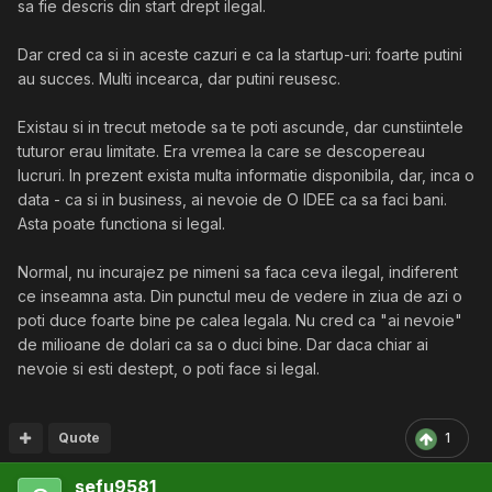
sa fie descris din start drept ilegal.
Dar cred ca si in aceste cazuri e ca la startup-uri: foarte putini
au succes. Multi incearca, dar putini reusesc.
Existau si in trecut metode sa te poti ascunde, dar cunstiintele
tuturor erau limitate. Era vremea la care se descopereau
lucruri. In prezent exista multa informatie disponibila, dar, inca o
data - ca si in business, ai nevoie de O IDEE ca sa faci bani.
Asta poate functiona si legal.
Normal, nu incurajez pe nimeni sa faca ceva ilegal, indiferent
ce inseamna asta. Din punctul meu de vedere in ziua de azi o
poti duce foarte bine pe calea legala. Nu cred ca "ai nevoie"
de milioane de dolari ca sa o duci bine. Dar daca chiar ai
nevoie si esti destept, o poti face si legal.
Quote
1
sefu9581