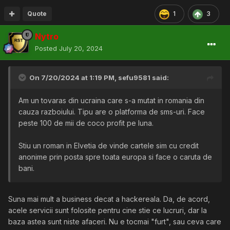
Quote
1
3
Nytro
Posted
July 20, 2024
On 7/20/2024 at 1:19 PM,
sefu9581
said:
Am un tovaras din ucraina care s-a mutat in romania din
cauza razboiului. Tipu are o platforma de sms-uri. Face
peste 100 de mii de coco profit pe luna.
Stiu un roman in Elvetia de vinde cartele sim cu credit
anonime prin posta spre toata europa si face o caruta de
bani.
Suna mai mult a business decat a hackereala. Da, de acord,
acele servicii sunt folosite pentru cine stie ce lucruri, dar la
baza astea sunt niste afaceri. Nu e tocmai "furt", sau ceva care