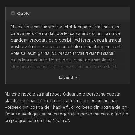
Quote
Nu exi
sta inamic inofensiv. Intotdeauna exista sansa ca
cineva pe care nu dati doi lei sa va arda cum nici nu va
gandeati vreodata ca e posibil. Indiferent daca inamicul
vostru virtual are sau nu cunostinte de hacking, nu aveti
voie sa lasati garda jos. Atacati in valuri dar nu slabiti
niciodata atacurile. Porniti de la o metoda simpla dar
stresanta si avansati catre ceva mai hard. Nu va slabiti
niciodata inamicul pentru ca ii veti da timp de respiro.
Expand
Aflati la ce tine cel mai mult si faceti tot posibilul sa
ajungeti la acel lucru, fie ca e vorba de familie,
iubit/iubita, sau un site, ori o functie intr-o comunitate.
Nu este nevoie sa mai repet. Odata ce o persoana capata
Trebuie sa va tineti mereu inamicul in garda pana ajunge
statutul de "inamic" trebuie tratata ca atare. Acum nu mai
sa isi doreasca doar sa il lasati cat mai repede in pace. In
vorbesc din pozitia de "hacker", ci vorbesc din pozitia de om.
felul asta nu va avea timp sa ia masuri si cu siguranta data
Doar sa aveti grija sa nu categorisiti o persoana care a facut o
viitoare va fi mult mai atent sa nu va deranjeze cu ceva.
simpla greseala ca fiind "inamic".
Cand atacati un site, un serviciu, o persoana etc. nu uitati
ca totul trebuie sa fie cat mai agresiv. Asta nu inseamna