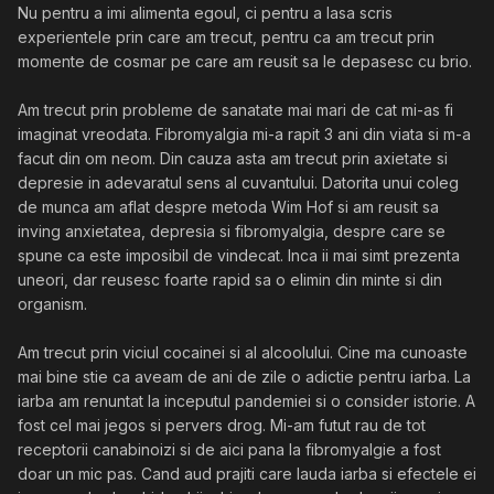
Nu pentru a imi alimenta egoul, ci pentru a lasa scris
experientele prin care am trecut, pentru ca am trecut prin
momente de cosmar pe care am reusit sa le depasesc cu brio.
Am trecut prin probleme de sanatate mai mari de cat mi-as fi
imaginat vreodata. Fibromyalgia mi-a rapit 3 ani din viata si m-a
facut din om neom. Din cauza asta am trecut prin axietate si
depresie in adevaratul sens al cuvantului. Datorita unui coleg
de munca am aflat despre metoda Wim Hof si am reusit sa
inving anxietatea, depresia si fibromyalgia, despre care se
spune ca este imposibil de vindecat. Inca ii mai simt prezenta
uneori, dar reusesc foarte rapid sa o elimin din minte si din
organism.
Am trecut prin viciul cocainei si al alcoolului. Cine ma cunoaste
mai bine stie ca aveam de ani de zile o adictie pentru iarba. La
iarba am renuntat la inceputul pandemiei si o consider istorie. A
fost cel mai jegos si pervers drog. Mi-am futut rau de tot
receptorii canabinoizi si de aici pana la fibromyalgie a fost
doar un mic pas. Cand aud prajiti care lauda iarba si efectele ei