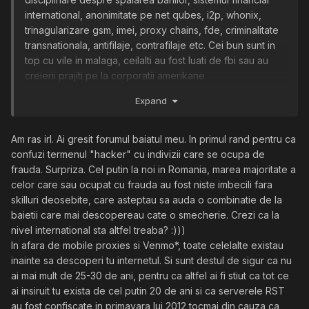
international, anonimitate pe net qubes, i2p, whonix,
trinagularizare gsm, imei, proxy chains, fde, criminalitate
transnationala, antifilaje, contrafilaje etc. Cei bun sunt in
top cu vile in malaga, ceilalti au fost luati de fbi sau au
creierii prajiti pe la corporatii amerikane.
Expand
Comunitatea de hackeri din romania a aparut prea
devreme si a pierdut trenul.
Am ras irl. Ai gresit forumul baiatul meu. In primul rand pentru ca
Majoritatea hackerilor romani din anii
2000 s-au ocupat
confuzi termenul "hacker" cu indivizii care se ocupa de
cu cardeala.
Te puteau prinde foarte usor pe vremea aia.
frauda. Surpriza. Cel putin la noi in Romania, marea majoritate a
celor care sau ocupat cu frauda au fost niste imbecili fara
Au aparut tot felul de servicii si scheme de facut bani:
skilluri deosebite, care asteptau sa auda o combinatie de la
baietii care mai descopereau cate o smecherie. Crezi ca la
offshore bulletproof
hosting
- vps, vds
nivel international sta altfel treaba? :)))
mobile proxy 5g
In afara de mobile proxies si Venmo*, toate celelalte existau
retele
de proxy-uri/vpn-uri
bulletproof
inainte sa descoperi tu internetul. Si sunt destul de sigur ca nu
one
time sms
ai mai mult de 25-30 de ani, pentru ca altfel ai fi stiut ca tot ce
ransomware
ai insiruit tu exista de cel putin 20 de ani si ca serverele RST
malware
au fost confiscate in primavara lui 2012 tocmai din cauza ca