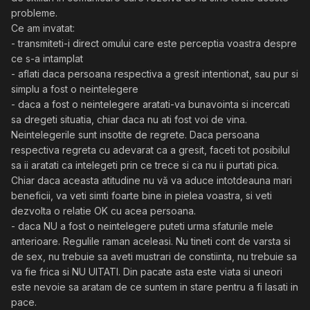
probleme.
Ce am invatat:
- transmiteti-i direct omului care este perceptia voastra despre
ce s-a intamplat
- aflati daca persoana respectiva a gresit intentionat, sau pur si
simplu a fost o neintelegere
- daca a fost o neintelegere aratati-va bunavointa si incercati
sa dregeti situatia, chiar daca nu ati fost voi de vina.
Neintelegerile sunt insotite de regrete. Daca persoana
respectiva regreta cu adevarat ca a gresit, faceti tot posibilul
sa ii aratati ca intelegeti prin ce trece si ca nu ii purtati pica.
Chiar daca aceasta atitudine nu vă va aduce intotdeauna mari
beneficii, va veti simti foarte bine in pielea voastra, si veti
dezvolta o relatie OK cu acea persoana.
- daca NU a fost o neintelegere puteti urma sfaturile mele
anterioare. Regulile raman aceleasi. Nu tineti cont de varsta si
de sex, nu trebuie sa aveti mustrari de constiinta, nu trebuie sa
va fie frica si NU UITATI. Din pacate asta este viata si uneori
este nevoie sa aratam de ce suntem in stare pentru a fi lasati in
pace.