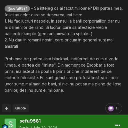
- Sa inteleg ca ai facut milioane? Din partea mea,
@sefu9581
felicitari celor care se descurca, cat timp:
1. Nu fac lucruri nasoale, in sensul ia banii corporatiilor, dar nu
ai oamenilor de rand. Si lucruri care sa afecteze vietile
oamenilor simple (gen ransomware la spitale...)
2. Nu dau in romanii nostri, care oricum in general sunt mai
amarati
Problema pe partea asta blackhat, indiferent de cum o vede
lumea, e partea de "liniste". Din moment ce Escobar a fost
prins, ma astept sa poata fi prins oricine. Indiferent de ce
metode foloseste. Eu sunt genul care prefera linistea in locul
unor sume mai mari de bani, si nici nu pot sa ma plang de lipsa
banilor, desi nu sunt ei milioane.
Quote
1
sefu9581
Posted
July 20, 2024