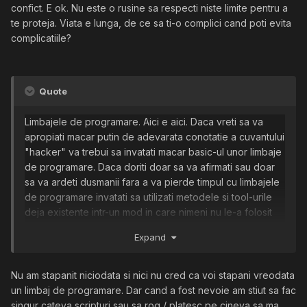
confict. E ok. Nu este o rusine sa respecti niste limite pentru a
te proteja. Viata e lunga, de ce sa ti-o complici cand poti evita
complicatiile?
Quote
Limbajele de programare. Aici e aici. Daca vreti sa va
apropiati macar putin de adevarata conotatie a cuvantului
"hacker" va trebui sa invatati macar basic-ul unor limbaje
de programare. Daca doriti doar sa va afirmati sau doar
sa va ardeti dusmanii fara a va pierde timpul cu limbajele
de programare invatati sa utilizati metodele si tool-urile
deja existente intr-un mod in care nimeni nu le-a folosit
pana acum.
Expand
Daca nu stiti nici limbaje de programare si nici nu sunteti
in stare sa va dezvoltati propriile metode si propriul stil
de a actiona veti fi cu adevarat script kiddies. Retineti:
Nu am stapanit niciodata si nici nu cred ca voi stapani vreodata
hackingul din ziua de azi nu mai inseamna doar
un limbaj de programare. Dar cand a fost nevoie am stiut sa fac
programare si retelistica. Inseamna atingerea scopului.
singur cateva scripturi sau sa rog / platesc pe cineva sa ma