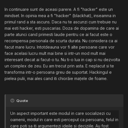
In continuare sunt de aceasi parere. A fi "hacker" este un
mindset. In opinia mea a fi "hacker" (blackhat), inseamna in
primul rand a sta ascuns. Daca nu te ascunzi cum trebuie nu
mai esti hacker, esti puscarias. Doza de dopamina de care ai
parte atunci cand primesti laude pentru ce ai facut este o
recompensa personala de scurta durata. Nu considera ca ai
facut mare lucru. Intotdeauna vor fi alte persoane care vor
face acelasi lucru mult mai bine si intr-un mod mult mai
interesant decat ai facut-o tu. Nu ti-o lua in cap si nu dezvolta
un complex de zeu. Eu am trecut prin asta. E neplacut si te
transforma intr-o persoana greu de suportat. Hackingul e
pielea pulii, mai ales cand iti chiorăie mațele de foame.
Quote
Un aspect important este modul in
care socializezi cu
oamenii, modul
in care esti perceput ca persoana, felul in
care poti sa iti argumentezi
ideile si deciziile.
Au
fost