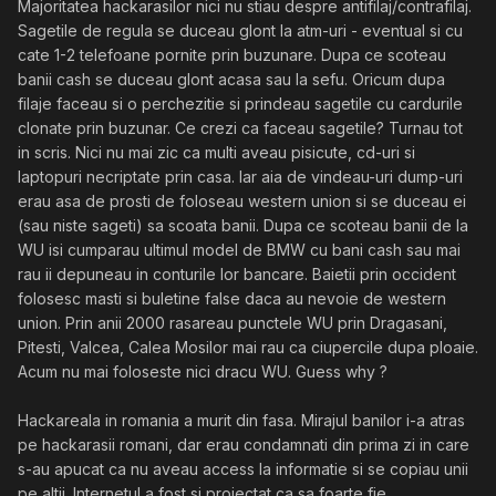
Majoritatea hackarasilor nici nu stiau despre antifilaj/contrafilaj.
Sagetile de regula se duceau glont la atm-uri - eventual si cu
cate 1-2 telefoane pornite prin buzunare. Dupa ce scoteau
banii cash se duceau glont acasa sau la sefu. Oricum dupa
filaje faceau si o perchezitie si prindeau sagetile cu cardurile
clonate prin buzunar. Ce crezi ca faceau sagetile? Turnau tot
in scris. Nici nu mai zic ca multi aveau pisicute, cd-uri si
laptopuri necriptate prin casa. Iar aia de vindeau-uri dump-uri
erau asa de prosti de foloseau western union si se duceau ei
(sau niste sageti) sa scoata banii. Dupa ce scoteau banii de la
WU isi cumparau ultimul model de BMW cu bani cash sau mai
rau ii depuneau in conturile lor bancare. Baietii prin occident
folosesc masti si buletine false daca au nevoie de western
union. Prin anii 2000 rasareau punctele WU prin Dragasani,
Pitesti, Valcea, Calea Mosilor mai rau ca ciupercile dupa ploaie.
Acum nu mai foloseste nici dracu WU. Guess why ?
Hackareala in romania a murit din fasa. Mirajul banilor i-a atras
pe hackarasii romani, dar erau condamnati din prima zi in care
s-au apucat ca nu aveau access la informatie si se copiau unii
pe altii. Internetul a fost si proiectat ca sa foarte fie