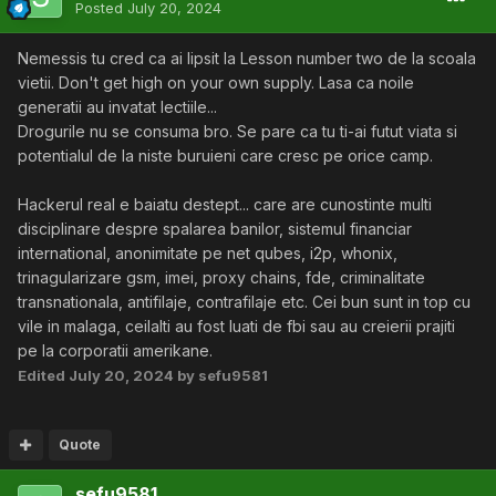
Posted
July 20, 2024
Nemessis tu cred ca ai lipsit la Lesson number two de la scoala
vietii. Don't get high on your own supply. Lasa ca noile
generatii au invatat lectiile...
Drogurile nu se consuma bro. Se pare ca tu ti-ai futut viata si
potentialul de la niste buruieni care cresc pe orice camp.
Hackerul real e baiatu destept... care are cunostinte multi
disciplinare despre spalarea banilor, sistemul financiar
international, anonimitate pe net qubes, i2p, whonix,
trinagularizare gsm, imei, proxy chains, fde, criminalitate
transnationala, antifilaje, contrafilaje etc. Cei bun sunt in top cu
vile in malaga, ceilalti au fost luati de fbi sau au creierii prajiti
pe la corporatii amerikane.
Edited
July 20, 2024
by sefu9581
Quote
sefu9581