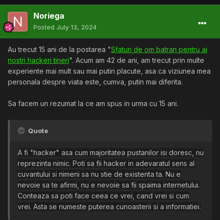
Noriega
Posted
July 13, 2024
Au trecut 15 ani de la postarea "
Sfaturi de om batran pentru ai
nostri hackeri tineri
". Acum am 42 de ani, am trecut prin multe
experiente mai mult sau mai putin placute, asa ca viziunea mea
personala despre viata este, cumva, putin mai diferita.
Sa facem un rezumat la ce am spus in urma cu 15 ani.
Quote
A fi "hacker" asa cum
majoritatea pustanilor isi doresc, nu
reprezinta nimic
. Poti sa fii hacker in adevaratul sens al
cuvantului si nimeni sa nu stie de existenta ta. Nu e
nevoie sa te afirmi, nu e nevoie sa fii spaima internetului.
Conteaza sa poti face ceea ce vrei, cand vrei si cum
vrei. Asta se numeste puterea cunoasterii si a informatiei.