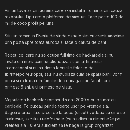
Am un tovaras din ucraina care s-a mutat in romania din cauza
razboiului. Tipu are o platforma de sms-uri. Face peste 100 de
mii de coco profit pe luna.
Stiu un roman in Elvetia de vinde cartele sim cu credit anonime
prin posta spre toata europa si face o caruta de bani.
Repet, cei care nu se ocupa full time de hackareala si nu
invata din mers cum functioneaza sistemul financiar
international si nu studiaza tehnicile folosite de
fbi/interpol/europol, sau nu studiaza cum se spala banii vor fi
prinsi si extradati. In functie de ce magarii au facut... unii
primesc 5 ani, altii primesc pe viata.
Majoritatea hackerilor romani din anii 2000 s-au ocupat cu
cardeala. Te puteau prinde foarte usor pe vremea aia.
Sagetile erau filate si cei de la bcco (diicot) vedeau cu cine se
intalneste, ascultau telefoanele (ca nu discuta nimeni e2e pe
vremea aia ) si era suficient sa te bage la grup organizat.