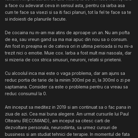
a face cu adevarat ceva in sensul asta, pentru ca iarba asa
cum te face sa visezi si sa iti faci planuri, tot la fel te face sa te
si indoiesti de planurile facute.
De cocaina nu m-am mai atins de aproape un an. Nu am pofta
de ea, sau vreun gand sa ma mai apuc din nou sa o consum.
Am fost in preajma ei de cateva ori in ultima perioada si nu mi-a
trezit nici o emotie. Muie cox. Iarba a fost mult mai nasoala, dar
si mizeria de cox strica sinusuri, neuroni, relatii si prietenii.
Cu alcoolul inca mai este o vaga problema, dar am ajuns sa
reduc portia de tarie de la minim 300ml pe zi, la 300ml o zi pe
saptamana. Consider ca este o problema pentru ca vreau sa
reduc consumul la 0.
Am inceput sa meditez in 2019 si am continuat sa o fac pana in
ziua de azi. Cea mai buna alegere. Am urmat cursurile lui Paul
Olteanu (RECOMAND), am inceput sa citesc carti de
dezvoltare personala, neurostiinta, sa urmez cursuri de
bussiness si am studiat tehnici de terapie. In momentul de fata