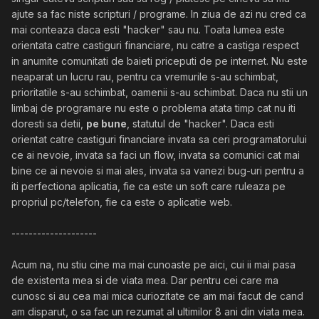
ajute sa fac niste scripturi / programe. In ziua de azi nu cred ca
mai conteaza daca esti "hacker" sau nu. Toata lumea este
orientata catre castiguri financiare, nu catre a castiga respect
in anumite comunitati de baieti priceputi de pe internet. Nu este
neaparat un lucru rau, pentru ca vremurile s-au schimbat,
prioritatile s-au schimbat, oamenii s-au schimbat. Daca nu stii un
limbaj de programare nu este o problema atata timp cat nu iti
doresti sa detii,
pe bune
, statutul de "hacker". Daca esti
orientat catre castiguri financiare invata sa ceri programatorului
ce ai nevoie, invata sa faci un flow, invata sa comunici cat mai
bine ce ai nevoie si mai ales, invata sa vanezi bug-uri pentru a
iti perfectiona aplicatia, fie ca este un soft care ruleaza pe
propriul pc/telefon, fie ca este o aplicatie web.
--------------------
Acum na, nu stiu cine ma mai cunoaste pe aici, cui ii mai pasa
de existenta mea si de viata mea. Dar pentru cei care ma
cunosc si au cea mai mica curiozitate ce am mai facut de cand
am disparut, o sa fac un rezumat al ultimilor 8 ani din viata mea.