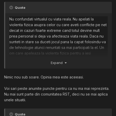
ca trebuie neaparat sa injurati ca la usa cortului doar ca
Quote
sa va dati rotunzi. Fiti agresivi prin ceea ce reusiti sa
faceti. Agresivitatea impresioneaza si demoralizeaza
Nu confundati virtualul cu viata reala. Nu apelati la
foarte multi oameni.
violenta fizica asupra celor cu care aveti conflicte pe net
decat in cazuri foarte extreme cand totul
devine mult
prea personal si deja va afecteaza viata reala. Daca nu
sunteti in stare sa
duceti
jocul pana la capat folosindu-va
de tehnologie atunci renuntati sa mai participati la el. Un
om care apeleaza la violenta fizica pentru a iesi
invingator intr-o lupta inceputa pe net nu are cum sa fie
Expand
respectat de comunitate. Nu ma intelegeti gresit. Sunt
crescut in cartier, imi place violenta si as apela la ea in
orice situatie, dar exista o mare diferenta intre viata reala
Nimic nou sub soare. Opinia mea este aceeasi.
si cea de pe net. Respectati aceasta diferenta si regulile
jocului.
Voi sari peste anumite puncte pentru ca nu ma mai reprezinta.
Nu mai sunt parte din comunitatea RST, deci nu se mai aplica
unele situatii.
Quote