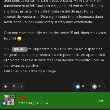
Sunt bine. Cred ca mai bine decat oricand. Mintea la 40+ ani
functioneaza altfel. Caut liniste si pace, imi vad de familie, job
si planuri, iar asta mi-a usurat viata destul de mult. Nu va
speriati de varsta asta. Este o perioada foarte frumoasa daca
aveti langa voi persoane dragi si stabilitate emotionala.
Cam atat momentan. Ne mai auzim peste 15 ani, daca mai exista
forumul
P.S.:
te pupa fratele tau si scuze ca am disparut ca
@Nytro
magarul in ceata cu proiectul ala din pandemie. Au aparut niste
probleme nasoale in viata mea la momentul respectiv. Sper sa
ma revansez candva.
Edited
July 14, 2024
by Noriega
Quote
6
8
aelius
Posted
July 14, 2024