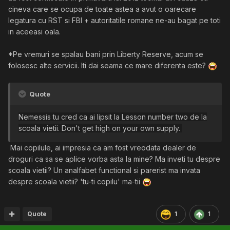
dnm
cineva care se ocupa de toate astea a avut o oarecare
platforme de spam retele sociale dm-uri/reclame
legatura cu RST si FBI + autoritatile romane ne-au bagat pe toti
ferme de boti cu ai
in aceeasi oala.
dumpuri de CC-uri, bank logs, identitati...
frauda / scamuri
*Pe vremuri se spalau bani prin Liberty Reserve, acum se
money laundering (cash app, venmo, etc.)
folosesc alte servicii. Iti dai seama ce mare diferenta este?
Quote
Nemessis tu cred ca ai lipsit la Lesson number two de la
scoala
vietii
.
Don't get high on your
own supply.
Mai copilule, ai impresia ca am fost vreodata dealer de
droguri ca sa se aplice vorba asta la mine? Ma inveti tu despre
scoala vietii? Un analfabet functional si parerist ma invata
despre scoala vietii? 'tu-ti copilu' ma-tii
Quote
1
1