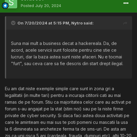
Posted
July 20, 2024
On 7/20/2024 at 5:15 PM,
Nytro
said:
Suna mai mult a business decat a hackereala. Da, de
acord, acele servicii sunt folosite pentru cine stie ce
lucruri, dar la baza astea sunt niste afaceri. Nu e tocmai
"furt", sau ceva care sa fie descris din start drept ilegal.
Eu am dat niste exemple simple care sunt in zona gri a
legalitatii (in multe tari) pentru a incuraja cititorii cati au mai
ramas de pe forum. Stiu ca majoritatea celor care au activat pe
forum s-au angajat pe la stat (stim noi) sau pe la niste firme
private de cyber security. Si daca faci astea doua activitati pe
care le aminteam eu mai sus te poti pomeni cu mascatii la usa
la 6 dimineata sa ancheteze ferma ta de sms-uri. De asta am
zis ca unii risca 5 ani (cardeala, frauda, dumpuri etc), altii 10-20