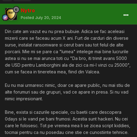
Nytro
Posted
July 20, 2024
Din cate am vazut eu nu prea bubuie. Adica se fac aceleasi
mizerii care se faceau acum X ani. Furt de carduri din diverse
surse, instalat ransomware si cerut bani sau tot felul de alte
porcarii. Mie mi se pare ca "lumea" intelege mai bine lucrurile
astea si nu se mai arunca toti cu "Da bro, iti trimit avans 5000
de USD pentru Lamborghini ala de zici ca mi-l vinzi cu 25000",
cum se facea in tineretea mea, fiind din Valcea.
Eu nu mai urmaresc nimic, doar ce apare public, nu mai stiu de
alte forumuri sau de grupuri, vad ce apare in presa. Si nu vad
nimic impresionant.
Bine, exista si cazurile speciale, cu baetii care descopera
0days si le vand pe bani frumosi. Acestia sunt hackeri. Nu cei
care le folosesc. Tot pe vremea mea li se zicea script kiddies,
tocmai pentru ca nu posedau cine stie ce cunostiinte tehnice.