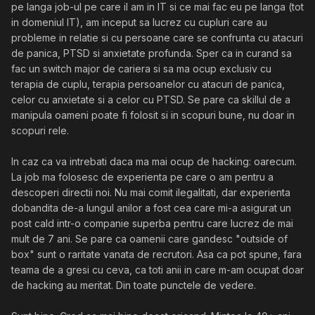
pe langa job-ul pe care il am in IT si ce mai fac eu pe langa (tot
in domeniul IT), am inceput sa lucrez cu cupluri care au
probleme in relatie si cu persoane care se confrunta cu atacuri
de panica, PTSD si anxietate profunda. Sper ca in curand sa
fac un switch major de cariera si sa ma ocup exclusiv cu
terapia de cuplu, terapia persoanelor cu atacuri de panica,
celor cu anxietate si a celor cu PTSD. Se pare ca skillul de a
manipula oameni poate fi folosit si in scopuri bune, nu doar in
scopuri rele.
In caz ca va intrebati daca ma mai ocup de hacking: oarecum.
La job ma folosesc de experienta pe care o am pentru a
descoperi directii noi. Nu mai comit ilegalitati, dar experienta
dobandita de-a lungul anilor a fost cea care mi-a asigurat un
post cald intr-o companie superba pentru care lucrez de mai
mult de 7 ani. Se pare ca oamenii care gandesc "outside of
box" sunt o raritate vanata de recrutori. Asa ca pot spune, fara
teama de a gresi cu ceva, ca toti anii in care m-am ocupat doar
de hacking au meritat. Din toate punctele de vedere.