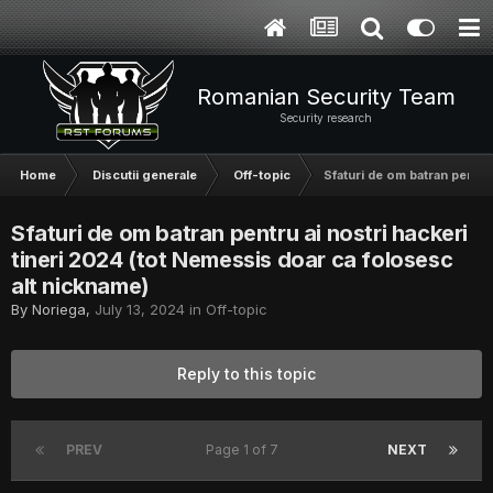
Romanian Security Team
Security research
Home
Discutii generale
Off-topic
Sfaturi de om batran pentru
Sfaturi de om batran pentru ai nostri hackeri
tineri 2024 (tot Nemessis doar ca folosesc
alt nickname)
By
Noriega
,
July 13, 2024
in
Off-topic
Reply to this topic
PREV
Page 1 of 7
NEXT