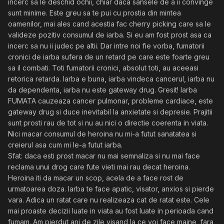
incerc sa le deschid ochii, chiar daca sansele de a ii convinge
sunt minime. Este greu sa te pui cu prostia din mintea
oamenilor, mai ales cand acestia fac cherry picking care sa le
valideze pozitiv consumul de iarba. Si eu am fost prost asa ca
incerc sa nu ii judec pe altii. Dar intre noi fie vorba, fumatorii
cronici de iarba sufera de un retard pe care este foarte greu
sa il combati. Toti fumatorii cronici, absolut toti, au aceeasi
retorica retarda. Iarba e buna, iarba vindeca cancerul, iarba nu
da dependenta, iarba nu este gateway drug. Gresit! Iarba
FUMATA cauzeaza cancer pulmonar, probleme cardiace, este
gateway drug si duce inevitabil la anxietate si depresie. Prajitii
sunt prosti rau de tot si nu au nici o directie coerenta in viata.
Nici macar consumul de heroina nu mi-a futut sanatatea si
creierul asa cum mi le-a futut iarba.
Sfat: daca esti prost macar nu mai semnaliza si nu mai face
reclama unui drog care fute vieti mai rau decat heroina.
Heroina iti da macar un scop, acela de a face rost de
urmatoarea doza. Iarba te face apatic, visator, anxios si pierde
vara. Adica un ratat care nu realizeaza cat de ratat este. Cele
mai proaste decizii luate in viata au fost luate in perioada cand
fumam. Am pierdut ani de zile visand la ce voi face maine, fara