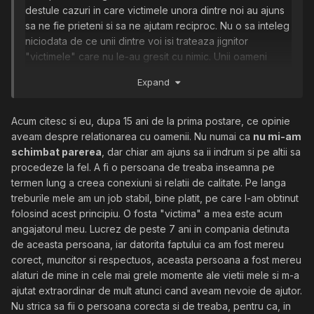
destule cazuri in care victimele unora dintre noi au ajuns
sa ne fie prieteni si sa ne ajutam reciproc. Nu o sa inteleg
niciodata de ce unii dintre voi isi trateaza jignitor
"victimele" care nu le-au gresit cu nimic. Unii oameni
merita sa li se vorbeasca frumos si este foarte important
Expand
sa va fie prieteni. Poate pe moment nu vor conta in vietile
voastre dar cu timpul pot fi factori decisivi in ceea ce veti
face. Cu cat cunoasteti mai multi oameni cu care sa va
Acum citesc si eu, dupa 15 ani de la prima postare, ce opinie
intelegeti bine, cu atat sansele de a avea relatii (pile) in
aveam despre relationarea cu oamenii. Nu numai ca
nu mi-am
diferite domenii de activitate vor creste considerabil.
schimbat parerea
, dar chiar am ajuns sa ii indrum si pe altii sa
Daca tot sunteti in stare sa atrageti atentia
asupra voastra
procedeze la fel. A fi o persoana de treaba inseamna pe
macar folositi lucrul asta intr-un scop care va poate ajuta
termen lung a creea conexiuni si relatii de calitate. Pe langa
in timp. Distractia e distractie, dar faceti diferenta intre
treburile mele am un job stabil, bine platit, pe care l-am obtinut
oamenii care va sunt nefolositori si cei de care poate veti
folosind acest principiu. O fosta "victima" a mea este acum
avea nevoie candva.
angajatorul meu. Lucrez de peste 7 ani in compania detinuta
de aceasta persoana, iar datorita faptului ca am fost mereu
corect, muncitor si respectuos, aceasta persoana a fost mereu
alaturi de mine in cele mai grele momente ale vietii mele si m-a
ajutat extraordinar de mult atunci cand aveam nevoie de ajutor.
Nu strica sa fii o persoana corecta si de treaba, pentru ca, in