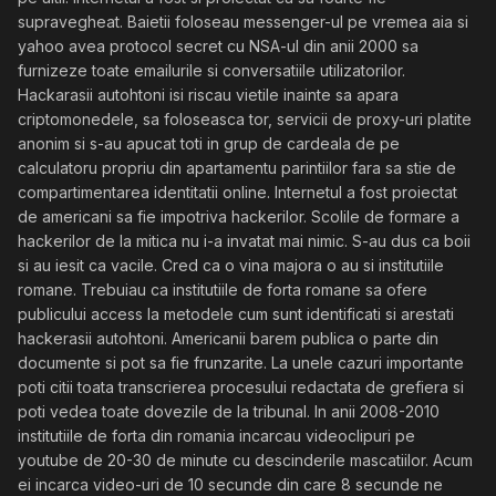
supravegheat. Baietii foloseau messenger-ul pe vremea aia si
yahoo avea protocol secret cu NSA-ul din anii 2000 sa
furnizeze toate emailurile si conversatiile utilizatorilor.
Hackarasii autohtoni isi riscau vietile inainte sa apara
criptomonedele, sa foloseasca tor, servicii de proxy-uri platite
anonim si s-au apucat toti in grup de cardeala de pe
calculatoru propriu din apartamentu parintiilor fara sa stie de
compartimentarea identitatii online. Internetul a fost proiectat
de americani sa fie impotriva hackerilor. Scolile de formare a
hackerilor de la mitica nu i-a invatat mai nimic. S-au dus ca boii
si au iesit ca vacile. Cred ca o vina majora o au si institutiile
romane. Trebuiau ca institutiile de forta romane sa ofere
publicului access la metodele cum sunt identificati si arestati
hackerasii autohtoni. Americanii barem publica o parte din
documente si pot sa fie frunzarite. La unele cazuri importante
poti citii toata transcrierea procesului redactata de grefiera si
poti vedea toate dovezile de la tribunal. In anii 2008-2010
institutiile de forta din romania incarcau videoclipuri pe
youtube de 20-30 de minute cu descinderile mascatiilor. Acum
ei incarca video-uri de 10 secunde din care 8 secunde ne