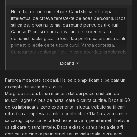
Nu te lua de cine
nu trebuie. Cand stii ca esti depasit
intelectual de cineva fereste-te de acea persoana. Daca
stii ca esti prost nu te mai da rotund pentru ca ti-o furi.
Cand ai 12 ani si doar cateva luni de experienta in
domeniul hacking stai la locul tau pentru ca ai sansa sa iti
primesti o lectie de te ustura curul. Varsta conteaza.
Cunostintele conteaza. Felul in care abordezi
problemele
conteaza. Cand ii creezi necazuri cuiva deja inseamna ca
Expand
poti avea probleme. Daca nu detii toate calitatile de mai
sus poti fi sigur ca tu vei fi victima odata si odata. Poate tu
te crezi mare pizdos dar conteaza rezultatul final nu
Parerea mea este aceeasi. Hai sa o simplificam si sa dam un
impresia pe care ti-ai facut-o singur despre tine. In cazul
exemplu din viata de zi cu zi.
in care nu te duce capul e clar ca nu o sa fii in stare sa iti
Mergi pe strada. La un moment dat dai peste unul plin de
aperi curul.
muschi, agresiv, pus pe harta, care o cauta cu tine. Daca ai 60
de kg imbracat si zero experienta in lupta, trebuie sa fii cam
retard sa ai impresia ca intr-o confruntare 1 la 1 ai avea sanse
sa castigi lupta. La fel a fost, este, si va fi, pe internet. Trebuie
sa stii care iti sunt limitele. Daca exista o sansa reala de a fi
dominat de cineva pe internet sau in viata reala, evita acel