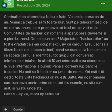
Posted
July 20, 2024
Criminalitatea cibernetica bubuie frate. Volumele cresc an de
an. Numai ca trebuie sa fii foarte bun. Sunt pe telegram zeci de
mii de rusi online care presteaza tot felul de servicii reale.
Comunitatea de hackeri din romania a aparut prea devreme si
a pierdut trenul. De ce spun asta? Majoritatea "hackarasilor" au
fost extradati ca s-au ocupat exclusiv cu carduri. Erau usor sa ii
fileze baieti de la bcco (diicot) cand se duceau la bancomate
sa scoata cashu' si identifcau tot grupul din conversatii
telefonice si intalniri. In ultimii 10 ani crimininalitatea cibernetica
la nivel international a bubuit. Pana si coreeni rup bancile
fraierilor. Nu poti sa fii hacker cu juma' de norma. Ori esti si iti
dedici toata viata hackingul ori nu esti. Bafta. Am doar oameni
care lucreaza pentru mine ce nu imi stiu numele, nu stiu cum
arat, si nu stiu unde stau.
Edited
July 20, 2024
by sefu9581
Quote