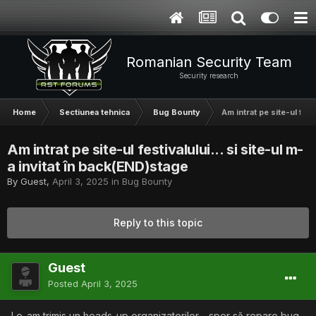
Romanian Security Team
Security research
Home
Sectiunea tehnica
Bug Bounty
Am intrat pe site-ul fest
Am intrat pe site-ul festivalului... si site-ul m-
a invitat în back(END)stage
By Guest,
April 3, 2025
in
Bug Bounty
Reply to this topic
Guest
Posted
April 3, 2025
Le-am trimis un heads-up organizatorilor—sper să repare bug-