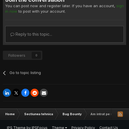
You can post now and register later. If you have an account,
sign
in now
to post with your account.
Reply to this topic...
Followers
0
Go to topic listing
Home
Sectiunea tehnica
Bug Bounty
Am intrat pe site-ul fest
IPS Theme
by
IPSFocus
Theme
Privacy Policy
Contact Us