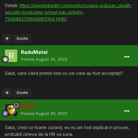
Detalii:
https://www.linkedin.com/posts/roxana-urduzan_uipath-
security-bootcamp-primul-pas-activity-
7346883706046812164-Hn1S/
Quote
RaduMatei
Posted
August 30, 2025
Salut, oare când primim lista cu cei care au fost acceptați?
Quote
Nytro
Posted
August 30, 2025
Salut, cred ca foarte curand, eu nu am fost implicat in proces,
probabil cineva de la HR va suna.