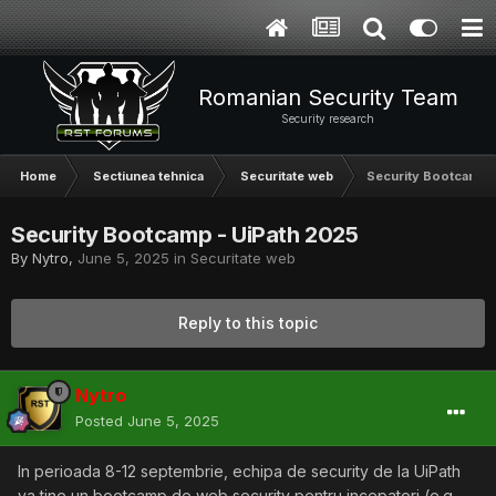
Romanian Security Team
Security research
Home
Sectiunea tehnica
Securitate web
Security Bootcamp -
Security Bootcamp - UiPath 2025
By
Nytro
,
June 5, 2025
in
Securitate web
Reply to this topic
Nytro
Posted
June 5, 2025
In perioada 8-12 septembrie, echipa de security de la UiPath
va tine un bootcamp de web security pentru incepatori (e.g.