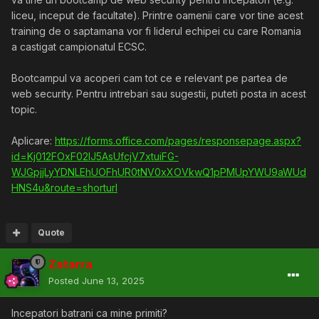
liceu, inceput de facultate). Printre oamenii care vor tine acest
training de o saptamana vor fi liderul echipei cu care Romania
a castigat campionatul ECSC.
Bootcampul va acoperi cam tot ce e relevant pe partea de
web security. Pentru intrebari sau sugestii, puteti posta in acest
topic.
Aplicare:
https://forms.office.com/pages/responsepage.aspx?
id=Kj012FOxF02IJ5AsUfcjV7xtuiFG-
WJGpjjLyYDNLEhUOFhUR0tNV0xXOVkwQ1pPMUpYWU9aWUd
HNS4u&route=shorturl
Quote
Zatarra
Posted
June 13, 2025
Incepatori batrani ca mine primiti?