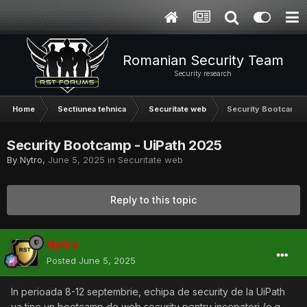
Romanian Security Team
Security research
Home
Sectiunea tehnica
Securitate web
Security Bootcamp -
Security Bootcamp - UiPath 2025
By
Nytro
,
June 5, 2025
in
Securitate web
Reply to this topic
Nytro
Posted
June 5, 2025
In perioada 8-12 septembrie, echipa de security de la UiPath
va tine un bootcamp de web security pentru incepatori (e.g.