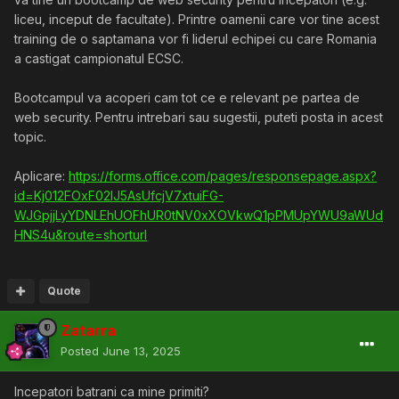
liceu, inceput de facultate). Printre oamenii care vor tine acest
training de o saptamana vor fi liderul echipei cu care Romania
a castigat campionatul ECSC.
Bootcampul va acoperi cam tot ce e relevant pe partea de
web security. Pentru intrebari sau sugestii, puteti posta in acest
topic.
Aplicare:
https://forms.office.com/pages/responsepage.aspx?
id=Kj012FOxF02IJ5AsUfcjV7xtuiFG-
WJGpjjLyYDNLEhUOFhUR0tNV0xXOVkwQ1pPMUpYWU9aWUd
HNS4u&route=shorturl
Quote
Zatarra
Posted
June 13, 2025
Incepatori batrani ca mine primiti?