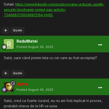
Detalii:
https://www.linkedin.com/posts/roxana-urduzan_uipath-
security-bootcamp-primul-pas-activity-
7346883706046812164-Hn1S/
Quote
RaduMatei
Posted
August 30, 2025
Salut, oare când primim lista cu cei care au fost acceptați?
Quote
Nytro
Posted
August 30, 2025
Salut, cred ca foarte curand, eu nu am fost implicat in proces,
probabil cineva de la HR va suna.