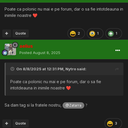
Poate ca polonic nu mai e pe forum, dar o sa fie intotdeauna in
inimile noastre
❤️
Quote
2
1
1
aelius
Posted
August 8, 2025
On 8/8/2025 at 12:31 PM,
Nytro
said:
Poate ca polonic nu mai e pe forum, dar o sa fie
intotdeauna in inimile noastre
❤️
Sa dam tag si la fratele nostru,
?
@Zatarra
Quote
3