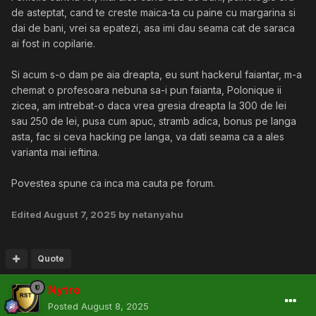
de asteptat, cand te creste maica-ta cu paine cu margarina si
dai de bani, vrei sa epatezi, asa imi dau seama cat de saraca
ai fost in copilarie.
Si acum s-o dam pe aia dreapta, eu sunt hackerul faiantar, m-a
chemat o profesoara nebuna sa-i pun faianta, Polonique ii
zicea, am intrebat-o daca vrea gresia dreapta la 300 de lei
sau 250 de lei, pusa cum apuc, stramb adica, bonus pe langa
asta, fac si ceva hacking pe langa, va dati seama ca a ales
varianta mai ieftina.
Povestea spune ca inca ma cauta pe forum.
Edited
August 7, 2025
by netanyahu
Quote
Nytro
Posted
August 8, 2025