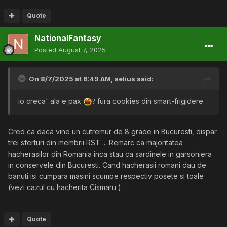
Quote
NationalFantasy
Posted
August 7, 2025
On 8/7/2025 at 6:49 AM,
aelius
said:
io creca' ala e pax
fura cookies din smart-frigidere
?
Cred ca daca vine un cutremur de 8 grade in Bucuresti, dispar
trei sferturi din membrii RST ... Remarc ca majoritatea
hacherasilor din Romania inca stau ca sardinele in garsoniera
in conservele din Bucuresti. Cand hacherasii romani dau de
banuti isi cumpara masini scumpe respectiv posete si toale
(vezi cazul cu hacherita Cismaru ).
Quote