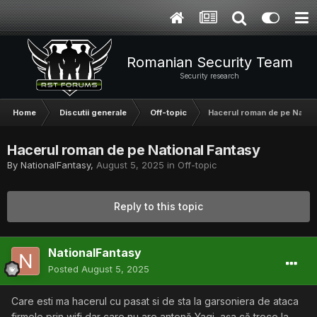
Romanian Security Team
Security research
Home
Discutii generale
Off-topic
Hacerul roman de pe Nation
Hacerul roman de pe National Fantasy
By
NationalFantasy
,
August 5, 2025
in
Off-topic
Reply to this topic
NationalFantasy
Posted
August 5, 2025
Care esti ma hacerul cu pasat si de sta la garsoniera de ataca
firmele prin wifi dar care nu are antenă Yagi, așa că trece la