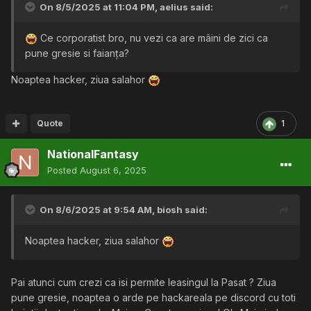
On 8/5/2025 at 11:04 PM,
aelius
said:
Ce corporatist bro, nu vezi ca are mâini de zici ca
pune gresie si faianța?
Noaptea hacker, ziua salahor
Quote
1
NationalFantasy
Posted
August 6, 2025
On 8/6/2025 at 9:54 AM,
biosh
said:
Noaptea hacker, ziua salahor
Pai atunci cum crezi ca isi permite leasingul la Pasat ? Ziua
pune gresie, noaptea o arde pe hackareala pe discord cu toti