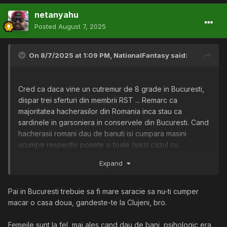
netanyahu
Posted
August 7, 2025
On 8/7/2025 at 1:09 PM,
NationalFantasy
said:
Cred ca daca vine un cutremur de 8 grade in Bucuresti,
dispar trei sferturi din membrii RST ... Remarc ca
majoritatea hacherasilor din Romania inca stau ca
sardinele in garsoniera in conservele din Bucuresti. Cand
hacherasii romani dau de banuti isi cumpara masini
scumpe respectiv posete si toale (vezi cazul cu
hacherita Cismaru ).
Expand
Pai in Bucuresti trebuie sa fi mare saracie sa nu-ti cumper
macar o casa doua, gandeste-te la Clujeni, bro.
Femeile sunt la fel, mai ales cand dau de bani, psihologic era