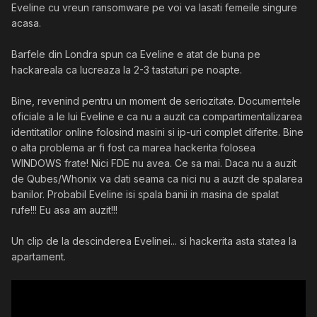
Eveline cu vreun ransomware pe voi va lasati femeile singure
acasa.
Barfele din Londra spun ca Eveline e atat de buna pe
hackareala ca lucreaza la 2-3 tastaturi pe noapte.
Bine, revenind pentru un moment de seriozitate. Documentele
oficiale a le lui Eveline e ca nu a auzit ca compartimentalizarea
identitatilor online folosind masini si ip-uri complet diferite. Bine
o alta problema ar fi fost ca marea hackerita folosea
WINDOWS frate! Nici FDE nu avea. Ce sa mai. Daca nu a auzit
de Qubes/Whonix va dati seama ca nici nu a auzit de spalarea
banilor. Probabil Eveline isi spala banii in masina de spalat
rufe!!! Eu asa am auzit!!!
Un clip de la descinderea Evelinei... si hackerita asta statea la
apartament.