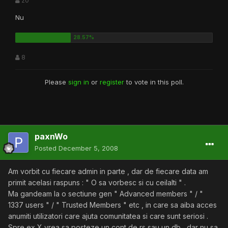
20
Nu
8
Please
sign in
or
register
to vote in this poll.
paxnWo
Posted
December 5, 2008
Am vorbit cu fiecare admin in parte , dar de fiecare data am
primit acelasi raspuns : " O sa vorbesc si cu ceilalti " .
Ma gandeam la o sectiune gen " Advanced members " / "
1337 users " / " Trusted Members " etc , in care sa aiba acces
anumiti utilizatori care ajuta comunitatea si care sunt seriosi .
Spre ex X vrea sa posteze un cont de rs sau un db , dar nu sa