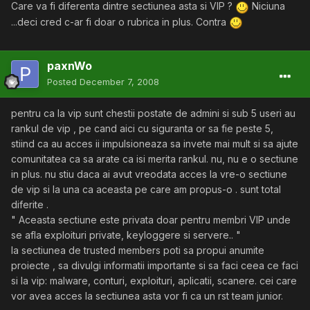
Care va fi diferenta dintre sectiunea asta si VIP ?
Niciuna
...deci cred c-ar fi doar o rubrica in plus. Contra
paxnWo
Posted
December 7, 2008
pentru ca la vip sunt chestii postate de admini si sub 5 useri au
rankul de vip , pe cand aici cu siguranta or sa fie peste 5,
stiind ca au acces ii impulsioneaza sa invete mai mult si sa ajute
comunitatea ca sa arate ca isi merita rankul. nu, nu e o sectiune
in plus. nu stiu daca ai avut vreodata acces la vre-o sectiune
de vip si la una ca aceasta pe care am propus-o . sunt total
diferite .
" Aceasta sectiune este privata doar pentru membri VIP unde
se afla exploituri private, keyloggere si servere.. "
la sectiunea de trusted members poti sa propui anumite
proiecte , sa divulgi informatii importante si sa faci ceea ce faci
si la vip: malware, conturi, exploituri, aplicatii, scanere. cei care
vor avea acces la sectiunea asta vor fi ca un rst team junior.