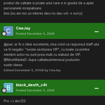
posturi de calitate si poate unul care e in gradul de a ajuta
persoanele incepatoare.
btw..[nu am nici un interes deci nu dau vot -> sorry]
CeeJay
Posted
December 5, 2008
@pax: ar fii o idee excelenta, insa cred ca raspunsul staff-ului
va fii negativ: "exista sectiunea VIP", cu toate ca printre
membrii activi nu sunt prea multi cu statutul de VIP.
@MostWanteD: dupa calitatea/interesul posturilor
sustin ideea
Edited
December 5, 2008
by CeeJay
black_death_c4t
Posted
December 5, 2008
Pro =] abc123