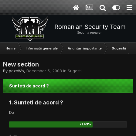
Romanian Security Team
Security research
Home
Informatii generale
Anunturi importante
Sugestii
New section
By
paxnWo
,
December 5, 2008
in
Sugestii
Sunteti de acord ?
1. Sunteti de acord ?
Da