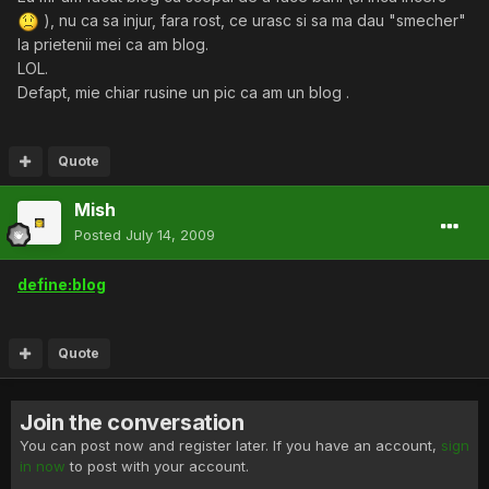
), nu ca sa injur, fara rost, ce urasc si sa ma dau "smecher"
la prietenii mei ca am blog.
LOL.
Defapt, mie chiar rusine un pic ca am un blog .
Quote
Mish
Posted
July 14, 2009
define:blog
Quote
Join the conversation
You can post now and register later. If you have an account,
sign
in now
to post with your account.