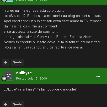
nici eu nu inteleg faza asta cu blogu ...
tot c8ilu de 12 13 ani ( si aia mai mari ) au blog ca sunt si ei tari.
Apoi cand scrie un subiect sau ceva care apare la TV repede
da mass hai da si mie un comment
si se aspteata la sute de comnturi .
Inteleg astia mai mari Gen Mircea Badea , Zoso sa zicem ,
Nemesiss conduc o unitate ceva ..ai multi fani atunci da iti faci
blog ca nah ...sa stie tot fanu ce faci tu si ce idei ai .
Quote
nullbyte
Posted
July 12, 2009
LOL, tre' s? ai fani s?-?i faci publice gândurile?
Quote