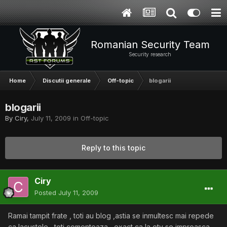
Romanian Security Team
Security research
Home
Discutii generale
Off-topic
blogarii
blogarii
By
Ciry
,
July 11, 2009
in
Off-topic
Reply to this topic
Ciry
Posted
July 11, 2009
Ramai tampit frate , toti au blog ,astia se inmultesc mai repede
ca lacustele , toti comenteaza , exact ca la otv se improasca