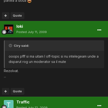
partea a doua
Quote
loki
Posted
July 11, 2009
Ciry said:
ooops pfff si ma uitam l off-topic si nu intelegeam unde a
disparut rog un moderator sa il mute
Rezolvat.
...
Quote
Traffic
Posted
July 12, 2009