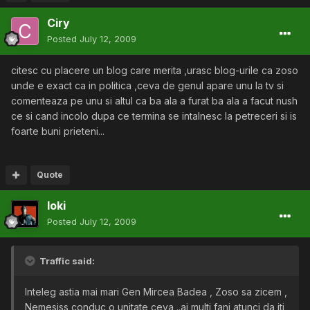
Ciry
Posted
July 12, 2009
citesc cu placere un blog care merita ,urasc blog-urile ca zoso
unde e exact ca in politica ,ceva de genul apare unu la tv si
comenteaza pe unu si altul ca ba ala a furat ba ala a facut nush
ce si cand incolo dupa ce termina se intalnesc la petreceri si is
foarte buni prieteni...
Quote
loki
Posted
July 12, 2009
Traffic said:
Inteleg astia mai mari Gen Mircea Badea , Zoso sa zicem ,
Nemesiss conduc o unitate ceva ..ai multi fani atunci da iti