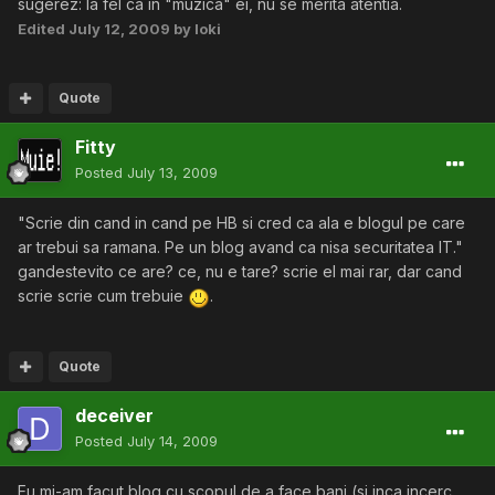
sugerez: la fel ca in "muzica" ei, nu se merita atentia.
Edited
July 12, 2009
by loki
Quote
Fitty
Posted
July 13, 2009
"Scrie din cand in cand pe HB si cred ca ala e blogul pe care
ar trebui sa ramana. Pe un blog avand ca nisa securitatea IT."
gandestevito ce are? ce, nu e tare? scrie el mai rar, dar cand
scrie scrie cum trebuie
.
Quote
deceiver
Posted
July 14, 2009
Eu mi-am facut blog cu scopul de a face bani (si inca incerc