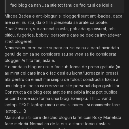
faci blog ca nah ...sa stie tot fanu ce faci tu si ce idei ai .
Mircea Badea e anti-bloguri si bloggerii sunt anti-badea, daca
are si el, nu stiu, da o fi la plesneala sa arate ca poate.
Doar Zoso da, s-a aruncat in asta, poti adauga visurat, arhi,
piticu, fulgerica, bobby, persoane care se dedica intr-adevar
strict blogerelii.
Nemesis nu cred ca se supara ca zic ca nu a parut niciodata
genul de om sa se considere sau sa vrea sa fie considerat
blogger. Ai fi tu fan, asta e.
E o moda in bloguri: unii o fac sub forma de presa gratuita (m-
au mirat cei care inca o fac desi au lucrat/lucreaza in presa),
altii pentru ca e mult mai simplu de folosit constructia fizica a
unui blog in loc sa isi creeze un site personal dupa gustul lor.
Constructia de blog este atat de maleabila incat pot publica
oricand orice sub forma unui blog. Exemplu: TITLU vand
laptop. TEXT: laptopu meu e asa si invers... si comments: tare
laptop, .... B
Mai sunt si altii care deschid bloguri la fel cum Roxy Manelista
face melodii. Normal ca de la ei s-a starnit topicul asta si