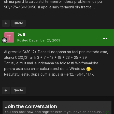
uh ma pierd la calculatul termenilor. Ideea problemei ca pui
50!/47!=48*49*50 si apoi elimini termenii din fractie ...
Quote
tw8
Posted
December 21, 2009
Ai gresit la C(30,12). Daca tii neaparat sa faci prin metoda asta,
atunci C(30,12) ar fi 3 * 7 * 13 * 19 * 23 * 25 * 29.
Totusi, e mult mai la indemana sa folosesti WolframAlpha
pentru asta sau chiar calculatorul de la Windows
.
Rezultatul este, dupa cum a spus si Hertz, -86454177.
Quote
Join the conversation
You can post now and register later. If you have an account,
sign