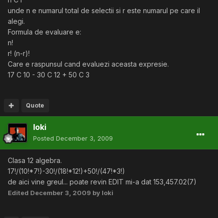
unde n e numarul total de selectii si r este numarul pe care il
alegi.
Formula de evaluare e:
n!
r! (n-r)!
Care e raspunsul cand evaluezi aceasta expresie.
17 C 10 - 30 C 12 + 50 C 3
Quote
loki
Posted
December 3, 2009
Clasa 12 algebra.
17!/(10!*7!)-30!/(18!*12!)+50!/(47!*3!)
de aici vine greul... poate revin EDIT mi-a dat 153,457.02(7)
Edited
December 3, 2009
by loki