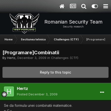
Romanian Security Team
Security research
Home
Sectiunea tehnica
Challenges (CTF)
[Programare]Comb
[Programare]Combinatii
By
Hertz
,
December 3, 2009
in
Challenges (CTF)
Reply to this topic
Hertz
Posted
December 3, 2009
Se da formula unei combinatii matematice.
n C r