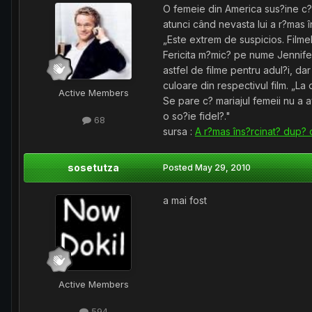
O femeie din America sus?ine c? a
atunci când nevasta lui a r?mas î
„Este extrem de suspicios. Filmel
Fericita m?mic? pe nume Jennifer
astfel de filme pentru adul?i, da
culoare din respectivul film. „La 
Active Members
Se pare c? mariajul femeii nu a a
o so?ie fidel?."
68
sursa :
A r?mas îns?rcinat? dup? c
sosetutza
Posted
May 29, 2010
a mai fost
Active Members
594