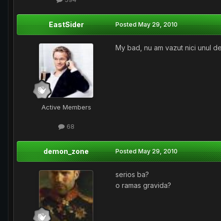
EastSider
Posted
May 29, 2010
My bad, nu am vazut nici unul de
Active Members
68
demon_zone
Posted
May 29, 2010
serios ba?
o ramas gravida?