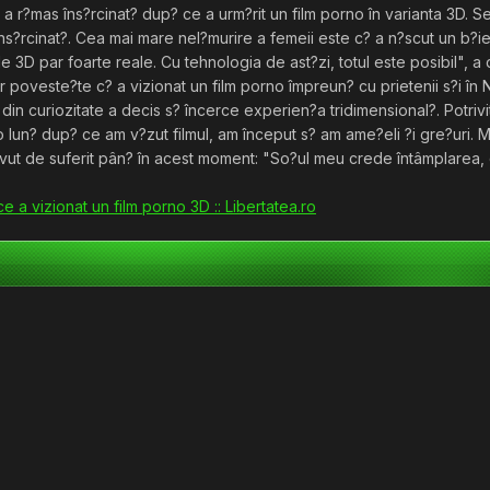
 r?mas îns?rcinat? dup? ce a urm?rit un film porno în varianta 3D. Se 
ns?rcinat?. Cea mai mare nel?murire a femeii este c? a n?scut un b?ie?
e 3D par foarte reale. Cu tehnologia de ast?zi, totul este posibil", a 
 poveste?te c? a vizionat un film porno împreun? cu prietenii s?i î
r din curiozitate a decis s? încerce experien?a tridimensional?. Potri
o lun? dup? ce am v?zut filmul, am început s? am ame?eli ?i gre?uri. Mi-
vut de suferit pân? în acest moment: "So?ul meu crede întâmplarea, dar 
e a vizionat un film porno 3D :: Libertatea.ro