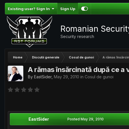
Existing user? Sign In
Sign Up
Romanian Securi
Security research
Home
Discutii generale
Cosul de gunoi
A rămas însărcin
A rămas însărcinată după ce a v
By
EastSider
,
May 29, 2010
in
Cosul de gunoi
EastSider
Posted
May 29, 2010