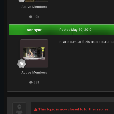
Active Members
1.9k
sennyor
Posted
May 30, 2010
n-are cum...o fi zis asta sotului c
Active Members
381
This topic is now closed to further replies.