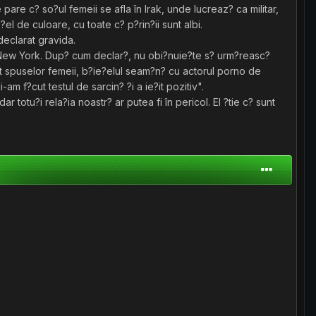
pare c? so?ul femeii se afla în Irak, unde lucreaz? ca militar,
el de culoare, cu toate c? p?rin?ii sunt albi.
declarat gravida.
n New York. Dup? cum declar?, nu obi?nuie?te s? urm?reasc?
vit spuselor femeii, b?ie?elul seam?n? cu actorul porno de
am f?cut testul de sarcin? ?i a ie?it pozitiv".
totu?i rela?ia noastr? ar putea fi în pericol. El ?tie c? sunt