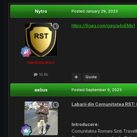
Nytro
Posted
January 29, 2023
https://9gag.com/gag/a4oEMp1
Administrators
18.8k
Quote
aelius
Posted
September 9, 2023
Labarii din Comunitatea RST: Cu
Introducere:
Comunitatea Romani Sinti Travelli