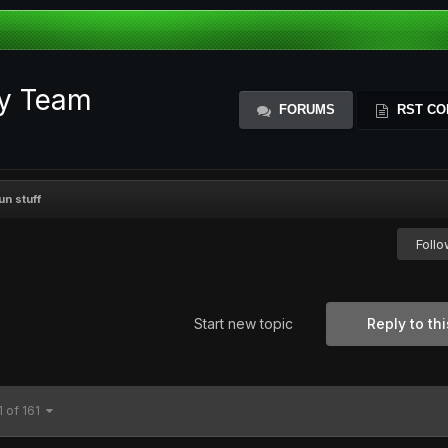
ty Team
FORUMS
RST CO
un stuff
Foll
Start new topic
Reply to thi
1 of 161