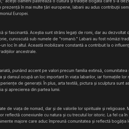
," acești oameni păstrează o cultură și tradiție bogată care s-a dez
 prezență în mai multe țări europene, labarii au adus contribuții sem
rimoniul Europei.
xă și fascinantă. Aceștia sunt strâns legați de romi, dar au dezvoltat 
roprie, cunoscută sub numele de "romanò." Labarii au fost nómázi tradi
tr-un loc în altul. Această mobilizare constantă a contribuit la o influen
radițiilor ancestrale.
variată, punând accent pe valori precum familia extinsă, comunitatea 
 și dansul ocupă un loc important în viața labarilor, iar formațiile lor
xperiențe de generații. În plus, arta textilă, pictura și sculptura sunt 
ția și aprecierea din partea lumii.
egate de viața de nomad, dar și de valorile lor spirituale și religioase. 
or reflectă conexiunile cu natura și cu trecutul lor istoric. La fel ca în 
venimente majore care aduc împreună comunitatea și reflectă bogăția l