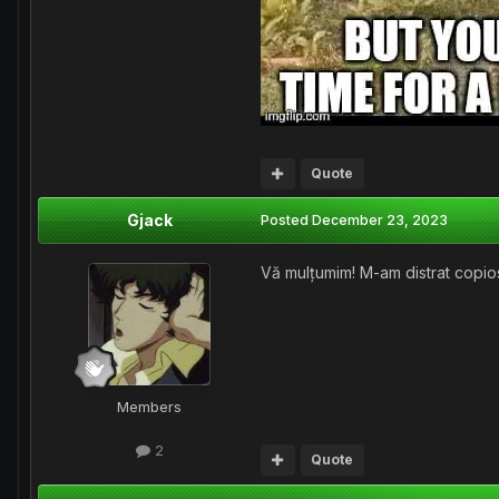
Quote
Gjack
Posted
December 23, 2023
Vă mulțumim! M-am distrat copio
Members
2
Quote