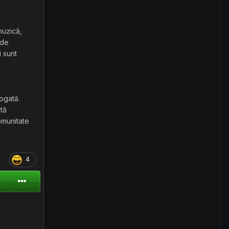
muzică,
 de
 sunt
bogată.
ită
omunitate
4