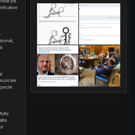
voltat pe
nificative
o
ționali,
ță
și
 muzicale
aspecte
Multe
alte
or