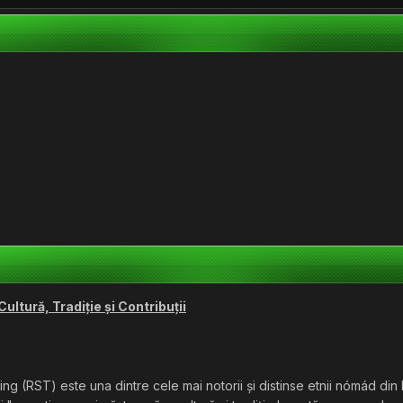
ltură, Tradiție și Contribuții
ng (RST) este una dintre cele mai notorii și distinse etnii nómád din