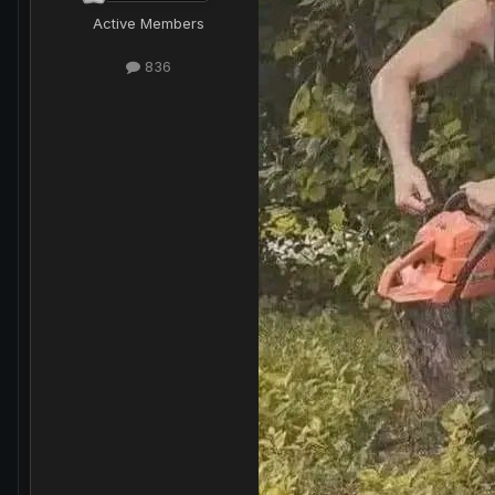
Active Members
836