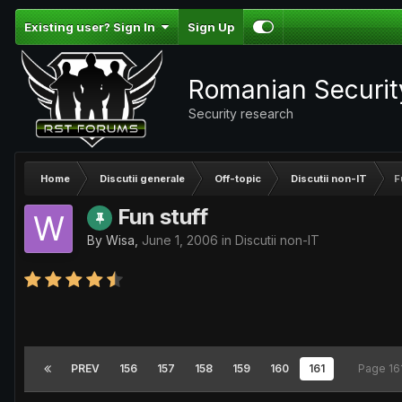
Existing user? Sign In
Sign Up
Romanian Securi
Security research
Home
Discutii generale
Off-topic
Discutii non-IT
F
Fun stuff
By
Wisa
,
June 1, 2006
in
Discutii non-IT
PREV
156
157
158
159
160
161
Page 16