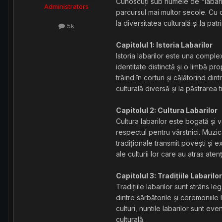
Cunoscuți sub numele de "labarii
Administrators
parcursul mai multor secole. Cu o
la diversitatea culturală și la pat
5k
Capitolul 1: Istoria Labarilor
Istoria labarilor este una comple
identitate distinctă și o limbă p
trăind în corturi și călătorind din
culturală diversă și la păstrarea t
Capitolul 2: Cultura Labarilor
Cultura labarilor este bogată și 
respectul pentru vârstnici. Muzica
tradiționale transmit povești și e
ale culturii lor care au atras aten
Capitolul 3: Tradițiile Labarilor
Tradițiile labarilor sunt strâns l
dintre sărbătorile și ceremoniile l
culturi, nuntile labarilor sunt e
culturală.