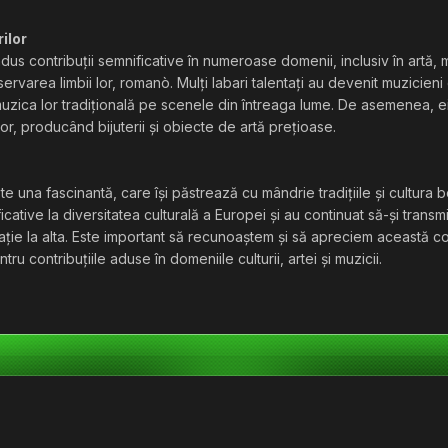
rilor
us contribuții semnificative în numeroase domenii, inclusiv în artă, 
onservarea limbii lor, romanò. Mulți labari talentați au devenit muzicieni
zica lor tradițională pe scenele din întreaga lume. De asemenea, ei
r, producând bijuterii și obiecte de artă prețioase.
e una fascinantă, care își păstrează cu mândrie tradițiile și cultura 
icative la diversitatea culturală a Europei și au continuat să-și transm
nerație la alta. Este important să recunoaștem și să apreciem această c
ru contribuțiile aduse în domeniile culturii, artei și muzicii.