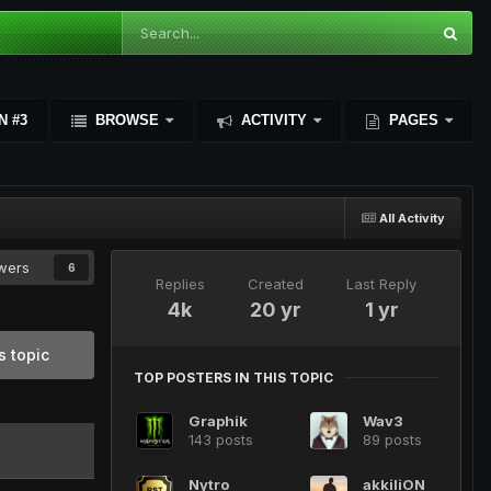
N #3
BROWSE
ACTIVITY
PAGES
All Activity
owers
6
Replies
Created
Last Reply
4k
20 yr
1 yr
s topic
TOP POSTERS IN THIS TOPIC
Graphik
Wav3
143 posts
89 posts
Nytro
akkiliON