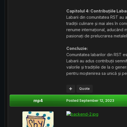
Capitolul 4: Contribuțiile Laba
Labarii din comunitatea RST au ad
tradiții culinare și mai ales în c
renume internațional, aducând mu
pasionați de prelucrarea metalelo
Concluzie:
Comunitatea labarilor din RST est
Labarii au adus contribuții semnif
valorile și tradițiile de la o ge
pentru moștenirea sa unică și pent
Quote
mp4
Posted
September 12, 2023