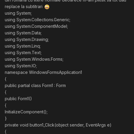
replace la subtitrari
using System;
using System.Collections.Generic;
using System.ComponentModel;
using System.Data;
using System.Drawing;
using System.Linq;
using System.Text;
using System.Windows.Forms;
using System.IO;
namespace WindowsFormsApplication1
{
public partial class Form1 : Form
{
public Form1()
{
InitializeComponent();
}
private void button1_Click(object sender, EventArgs e)
{