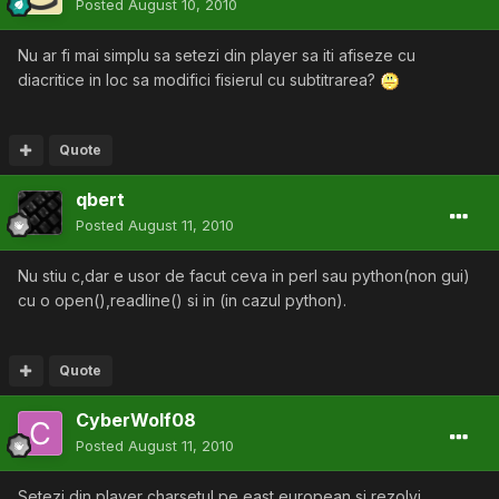
Posted
August 10, 2010
Nu ar fi mai simplu sa setezi din player sa iti afiseze cu
diacritice in loc sa modifici fisierul cu subtitrarea?
Quote
qbert
Posted
August 11, 2010
Nu stiu c,dar e usor de facut ceva in perl sau python(non gui)
cu o open(),readline() si in (in cazul python).
Quote
CyberWolf08
Posted
August 11, 2010
Setezi din player charsetul pe east european si rezolvi