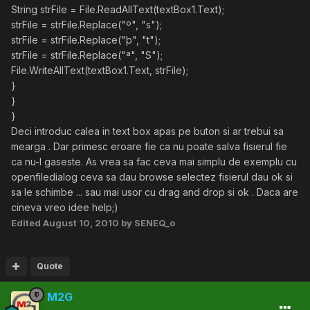
String strFile = File.ReadAllText(textBox1.Text);
strFile = strFile.Replace("º", "s");
strFile = strFile.Replace("þ", "t");
strFile = strFile.Replace("ª", "S");
File.WriteAllText(textBox1.Text, strFile);
}
}
}
Deci introduc calea in text box apas pe buton si ar trebui sa
mearga . Dar primesc eroare fie ca nu poate salva fisierul fie
ca nu-l gaseste. As vrea sa fac ceva mai simplu de exemplu cu
openfiledialog ceva sa dau browse selectez fisierul dau ok si
sa le schimbe ... sau mai usor cu drag and drop si ok . Daca are
cineva vreo idee help;)
Edited
August 10, 2010
by SENEQ_o
Quote
M2G