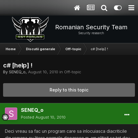
Romanian Security Team
Security research
Home
Discutii generale
Off-topic
c# [help] !
c# [help] !
By
SENEQ_o
,
August 10, 2010
in
Off-topic
Reply to this topic
SENEQ_o
Posted
August 10, 2010
Deci vreau sa fac un program care sa inlocuiasca diacriticile
din romana cu litere normale deoarece m-am plitisit sa tot dau