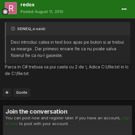
redox
Posted
August 11, 2010
SENEQ_o said:
Deci introduc calea in text box apas pe buton si ar trebui
sa mearga . Dar primesc eroare fie ca nu poate salva
fisierul fie ca nu-l gaseste.
Parca in C# trebuia sa pui caela cu 2 de \; Adica C:\\file.txt in lc
de C:\file.txt
Quote
Join the conversation
You can post now and register later. If you have an account,
sign
in now
to post with your account.