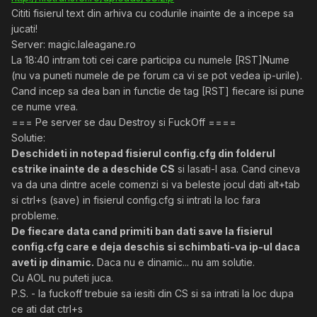
Cititi fisierul text din arhiva cu codurile inainte de a incepe sa
jucati!
Server: magic.laleagane.ro
La 18:40 intram toti cei care participa cu numele [RST]Nume
(nu va puneti numele de pe forum ca vi se pot vedea ip-urile).
Cand incep sa dea ban in functie de tag [RST] fiecare isi pune
ce nume vrea.
=== Pe server se dau Destroy si FuckOff ====
Solutie:
Deschideti in notepad fisierul config.cfg din folderul
cstrike inainte de a deschide CS
si lasati-l asa. Cand cineva
va da una dintre acele comenzi si va beleste jocul dati alt+tab
si ctrl+s (save) in fisierul config.cfg si intrati la loc fara
probleme.
De fiecare data cand primiti ban dati save la fisierul
config.cfg care e deja deschis si schimbati-va ip-ul daca
aveti ip dinamic.
Daca nu e dinamic... nu am solutie.
Cu AOL nu puteti juca.
P.S. - la fuckoff trebuie sa iesiti din CS si sa intrati la loc dupa
ce ati dat ctrl+s