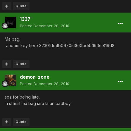
Quote
1337
Posted
December 28, 2010
Ma bag.
random key here 32301de4b06705363fbd4a19f5c819d8
Quote
demon_zone
Posted
December 28, 2010
soz for being late.
In sfarsit ma bag iara la un badboy
Quote