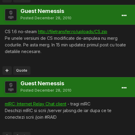
Guest Nemessis
Posted
December 28, 2010
CS 1.6 no-steam
http://filetransfer.ro/uploads/CS.zip
Pe unele versiuni de CS modificate de-ampulea nu merg
codurile. Pe asta merg. In 15 min updatez primul post cu toate
detaliile necesare.
Quote
Guest Nemessis
Posted
December 28, 2010
mIRC: Internet Relay Chat client
- tragi mIRC
Deschizi mIRC si scrii /server jabsng.de iar dupa ce te
conectezi scrii /join #RAID