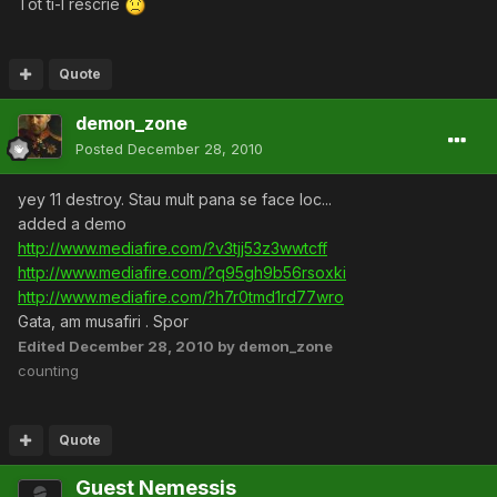
Tot ti-l rescrie
Quote
demon_zone
Posted
December 28, 2010
yey 11 destroy. Stau mult pana se face loc...
added a demo
http://www.mediafire.com/?v3tjj53z3wwtcff
http://www.mediafire.com/?q95gh9b56rsoxki
http://www.mediafire.com/?h7r0tmd1rd77wro
Gata, am musafiri . Spor
Edited
December 28, 2010
by demon_zone
counting
Quote
Guest Nemessis