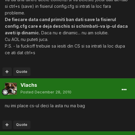
si ctrl+s (save) in fisierul config.cfg si intrati la loc fara
probleme.
De fiecare data cand primiti ban dati save la fisierul
config.cfg care e deja deschis si schimbati-va ip-ul daca
aveti ip dinamic.
Daca nu e dinamic... nu am solutie.
Cu AOL nu puteti juca.
P.S. - la fuckoff trebuie sa iesiti din CS si sa intrati la loc dupa
ce ati dat ctrl+s
Quote
Vlachs
Posted
December 28, 2010
nu imi place cs-ul deci la asta nu ma bag
Quote