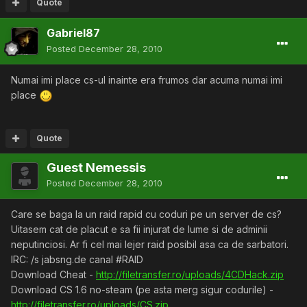
Quote
Gabriel87
Posted
December 28, 2010
Numai imi place cs-ul inainte era frumos dar acuma numai imi
place
Quote
Guest Nemessis
Posted
December 28, 2010
Care se baga la un raid rapid cu coduri pe un server de cs?
Uitasem cat de placut e sa fii injurat de lume si de adminii
neputinciosi. Ar fi cel mai lejer raid posibil asa ca de sarbatori.
IRC: /s jabsng.de canal #RAID
Download Cheat -
http://filetransfer.ro/uploads/4CDHack.zip
Download CS 1.6 no-steam (pe asta merg sigur codurile) -
http://filetransfer.ro/uploads/CS.zip