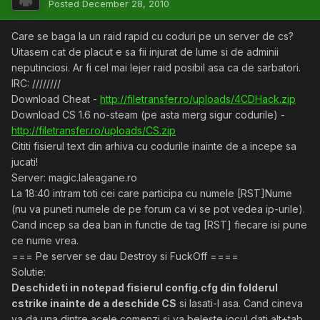
Posted
December 28, 2010
Care se baga la un raid rapid cu coduri pe un server de cs?
Uitasem cat de placut e sa fii injurat de lume si de adminii
neputinciosi. Ar fi cel mai lejer raid posibil asa ca de sarbatori.
IRC: ////////
Download Cheat -
http://filetransfer.ro/uploads/4CDHack.zip
Download CS 1.6 no-steam (pe asta merg sigur codurile) -
http://filetransfer.ro/uploads/CS.zip
Cititi fisierul text din arhiva cu codurile inainte de a incepe sa
jucati!
Server: magic.laleagane.ro
La 18:40 intram toti cei care participa cu numele [RST]Nume
(nu va puneti numele de pe forum ca vi se pot vedea ip-urile).
Cand incep sa dea ban in functie de tag [RST] fiecare isi pune
ce nume vrea.
=== Pe server se dau Destroy si FuckOff ====
Solutie:
Deschideti in notepad fisierul config.cfg din folderul
cstrike inainte de a deschide CS
si lasati-l asa. Cand cineva
va da una dintre acele comenzi si va beleste jocul dati alt+tab