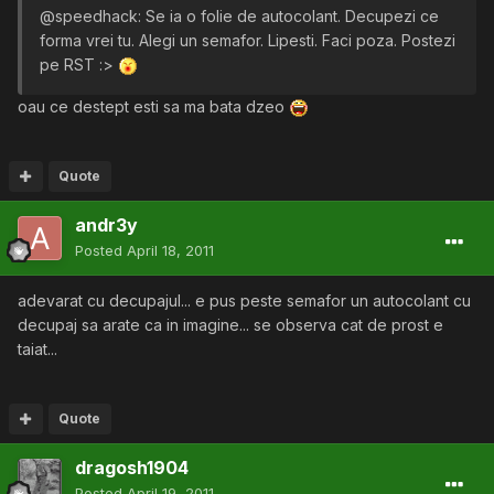
@speedhack: Se ia o folie de autocolant. Decupezi ce
forma vrei tu. Alegi un semafor. Lipesti. Faci poza. Postezi
pe RST :>
oau ce destept esti sa ma bata dzeo
Quote
andr3y
Posted
April 18, 2011
adevarat cu decupajul... e pus peste semafor un autocolant cu
decupaj sa arate ca in imagine... se observa cat de prost e
taiat...
Quote
dragosh1904
Posted
April 19, 2011