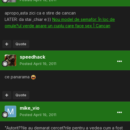
apropo,asta zici ca e stire de cancan
LATER: da stai ,chiar e:))
Nou model de semafor: În loc de
omule?ul verde apare un cuplu care face sex | Cancan
Quote
speedhack
Posted
April 19, 2011
ce panarama
Quote
mike_vio
Posted
April 19, 2011
"Autorit??ile au demarat cercet?rile pentru a vedea cum a fost