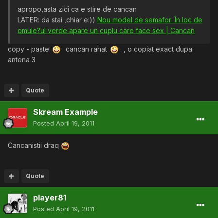
apropo,asta zici ca e stire de cancan
LATER: da stai ,chiar e:))
Nou model de semafor: În loc de
omule?ul verde apare un cuplu care face sex | Cancan
copy - paste
cancan rahat
, o copiat exact dupa
antena 3
Quote
Skream Example
Posted
April 19, 2011
Cancanistii draq
Quote
player81
Posted
April 19, 2011